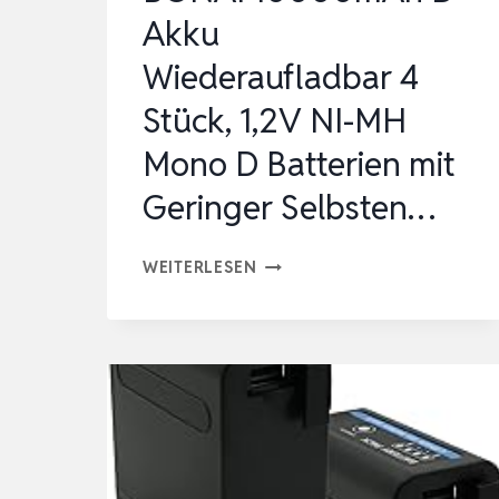
Akku
Wiederaufladbar 4
Stück, 1,2V NI-MH
Mono D Batterien mit
Geringer Selbsten…
BONAI
WEITERLESEN
10000MAH
D
AKKU
WIEDERAUFLADBAR
4
STÜCK,
1,2V