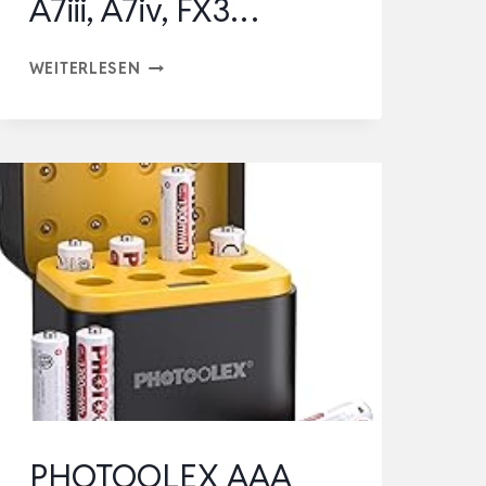
A7iii, A7iv, FX3…
NP-
WEITERLESEN
FZ100
AKKU
2600MAH
KAPAZITÄT
MIT
SMART
LED
ANZEIGE,
AKKU
KOMPATIBEL
MIT
SONY
PHOTOOLEX AAA