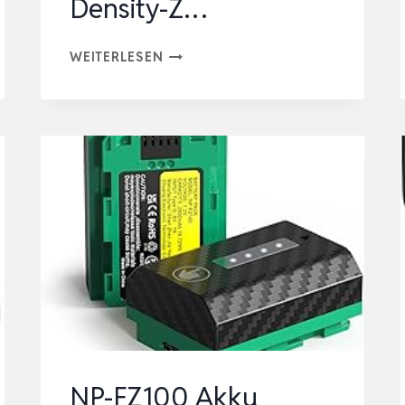
Density-Z…
3200MAH
WEITERLESEN
AKKU
FÜR
SAMSUNG
GALAXY
XCOVER
5
(G525F)
MODEL
EB-
BG525BBE,
NEUES
UPGRADE
NP-FZ100 Akku