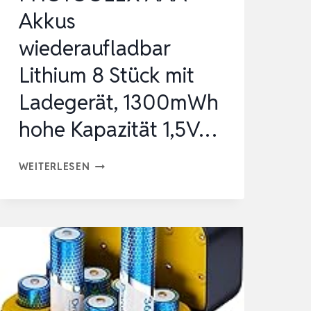
A7III,
Akkus
A7IV,
wiederaufladbar
FX3…
Lithium 8 Stück mit
Ladegerät, 1300mWh
hohe Kapazität 1,5V…
PHOTOOLEX
WEITERLESEN
AAA
AKKUS
WIEDERAUFLADBAR
LITHIUM
8
STÜCK
MIT