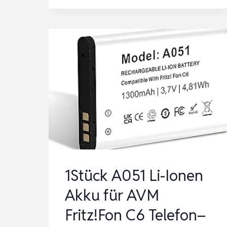
AKKU
ERSATZ
FÜR
SONY
NP-
F980
|-
10050MAH
LG
ZELLEN
-
1Stück A051 Li-Ionen
|
Akku für AVM
AKKU
Fritz!Fon C6 Telefon–
NP-
F550