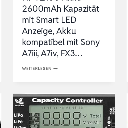
HIGH-
2600mAh Kapazität
DENSITY-
mit Smart LED
Z…
Anzeige, Akku
kompatibel mit Sony
A7iii, A7iv, FX3…
NP-
WEITERLESEN
FZ100
AKKU
2600MAH
KAPAZITÄT
MIT
SMART
LED