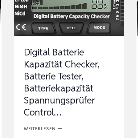
ANZEIGE,
AKKU
KOMPATIBEL
MIT
SONY
Digital Batterie
A7III,
Kapazität Checker,
A7IV,
Batterie Tester,
FX3…
Batteriekapazität
Spannungsprüfer
Control…
DIGITAL
WEITERLESEN
BATTERIE