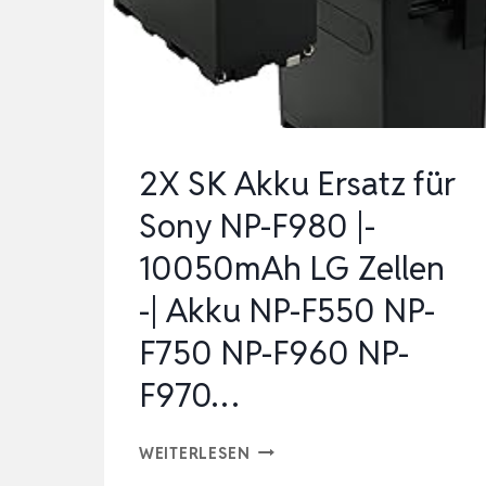
NI-
MH
MONO
D
BATTERIEN
2X SK Akku Ersatz für
MIT
Sony NP-F980 |-
GERINGER
10050mAh LG Zellen
SELBSTEN…
-| Akku NP-F550 NP-
F750 NP-F960 NP-
F970…
2X
WEITERLESEN
SK