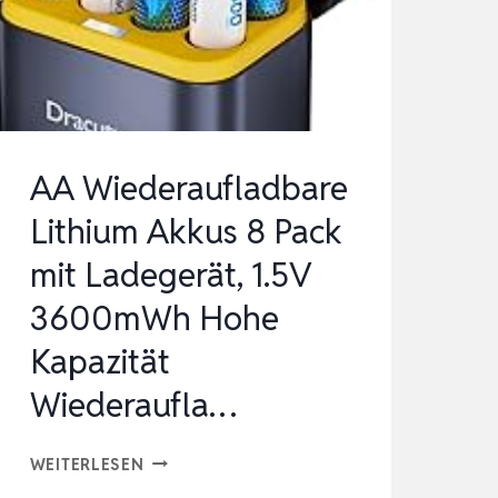
LADEGERÄT,
1300MWH
HOHE
KAPAZITÄT
1,5V…
AA Wiederaufladbare
Lithium Akkus 8 Pack
mit Ladegerät, 1.5V
3600mWh Hohe
Kapazität
Wiederaufla…
AA
WEITERLESEN
WIEDERAUFLADBARE