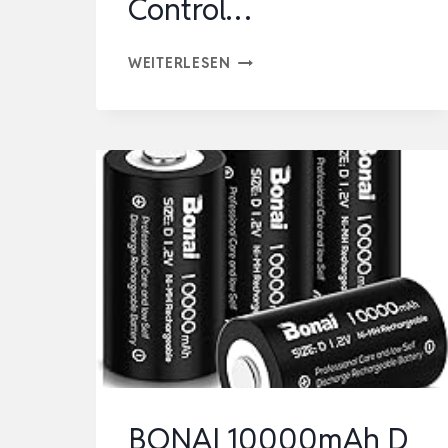
Control…
DIGITAL
WEITERLESEN
BATTERIE
KAPAZITÄT
CHECKER,
BATTERIE
TESTER,
BATTERIEKAPAZITÄT
SPANNUNGSPRÜFER
CONTROL…
BONAI 10000mAh D