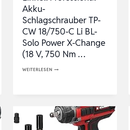
CHANGE
Akku-
(18
Schlagschrauber TP-
V,
250
CW 18/750-C Li BL-
NM
Solo Power X-Change
…
(18 V, 750 Nm …
EINHELL
WEITERLESEN
PROFESSIONAL
AKKU-
SCHLAGSCHRAUBER
TP-
CW
18/750-
C