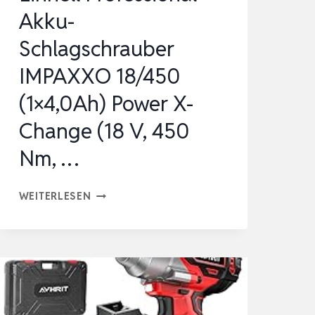
V,
Akku-
750
Schlagschrauber
NM
DREHMOMENT,
IMPAXXO 18/450
…
(1×4,0Ah) Power X-
Change (18 V, 450
Nm, …
EINHELL
WEITERLESEN
PROFESSIONAL
AKKU-
SCHLAGSCHRAUBER
IMPAXXO
18/450