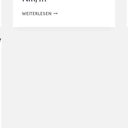
EINHELL
WEITERLESEN
PROFESSIONAL
AKKU-
SCHLAGSCHRAUBER
IMPAXXO
18/450
(1×4,0AH)
POWER
X-
CHANGE
(18
V,
450
NM,