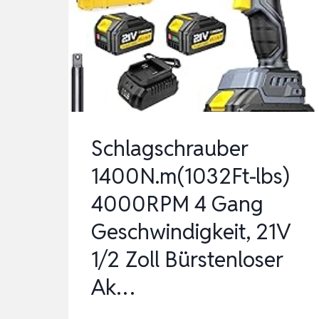
(1×4,0AH)
POWER
X-
CHANGE
(18
V,
450
Schlagschrauber
NM,
1400N.m(1032Ft-lbs)
…
4000RPM 4 Gang
Geschwindigkeit, 21V
1/2 Zoll Bürstenloser
Ak…