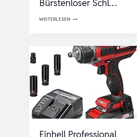
Bürstenloser Schl…
1200NM
WEITERLESEN
SCHLAGSCHRAUBER
AKKU
KOMPATIBEL
MIT
MA-
KKITA
18V
LITHIUM-
AKKU,
1/2
ZOLL
BÜRSTENLOSER
Einhell Professional