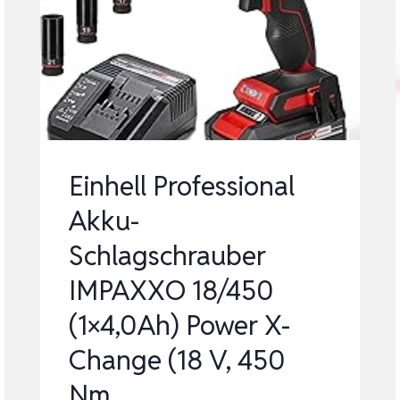
LI
BL-
SOLO
POWER
X-
CHANGE
Einhell Professional
(18
Akku-
V,
750
Schlagschrauber
NM
IMPAXXO 18/450
…
(1×4,0Ah) Power X-
Change (18 V, 450
Nm, …