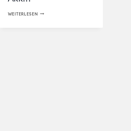
AKKU
WEITERLESEN
SCHLAGSCHRAUBER
1300N.M
MIT
2X
4000MAH
LITHIUM
BATTERIE,
PROFESSIONAL
1/2″
BÜRSTENLOSER
AKK…