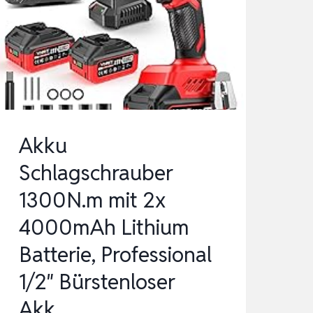
(1×4,0AH)
POWER
X-
CHANGE
(18
V,
450
Akku
NM,
Schlagschrauber
…
1300N.m mit 2x
4000mAh Lithium
Batterie, Professional
1/2″ Bürstenloser
Akk…