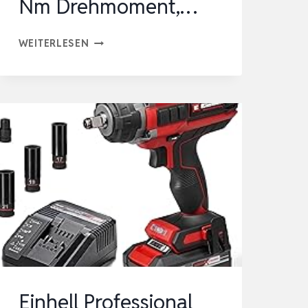
Nm Drehmoment,…
EINHELL
WEITERLESEN
PROFESSIONAL
AKKU-
SCHLAGSCHRAUBER
TP-
CW
18/750-
C
LI
BL-
SOLO
PXC
(18
Einhell Professional