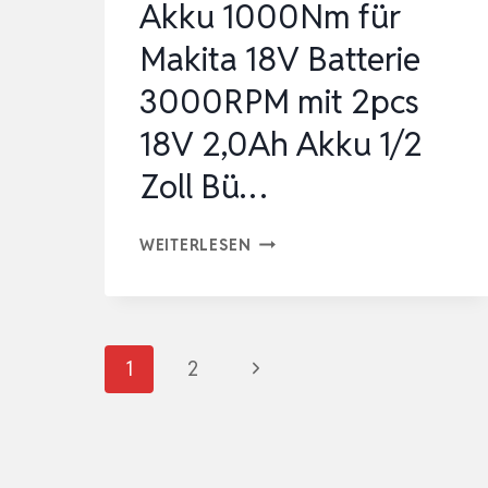
Akku 1000Nm für
Makita 18V Batterie
3000RPM mit 2pcs
18V 2,0Ah Akku 1/2
Zoll Bü…
SCHLAGSCHRAUBER
WEITERLESEN
AKKU
1000NM
FÜR
Seitennavigation
Nächste
1
2
MAKITA
18V
Seite
BATTERIE
3000RPM