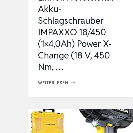
SCHL…
Akku-
Schlagschrauber
IMPAXXO 18/450
(1×4,0Ah) Power X-
Change (18 V, 450
Nm, …
EINHELL
WEITERLESEN
PROFESSIONAL
AKKU-
SCHLAGSCHRAUBER
IMPAXXO
18/450