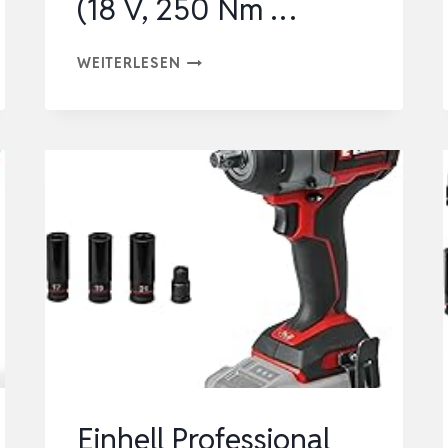
(18 V, 250 Nm …
EINHELL
WEITERLESEN
PROFESSIONAL
AKKU-
SCHLAGSCHRAUBER
TP-
CI
18/250-
C
LI
BL-
SOLO
POWER
X-
Einhell Professional