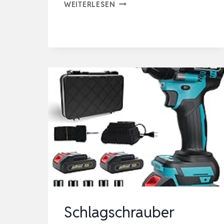
SCHLAGSCHRAUBER
WEITERLESEN
1400N.M(1032FT-
LBS)
4000RPM
4
GANG
GESCHWINDIGKEIT,
21V
1/2
ZOLL
BÜRSTENLOSER
AK…
Schlagschrauber