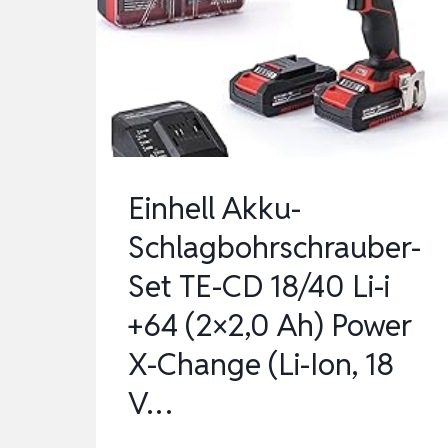
GSR
12V-
15
(INKL.
2×2.0
AKKU,
LADEGERÄT,
Einhell Akku-
39TLG.-
Schlagbohrschrauber-
ZUBEHÖR…
Set TE-CD 18/40 Li-i
+64 (2×2,0 Ah) Power
X-Change (Li-Ion, 18
V…