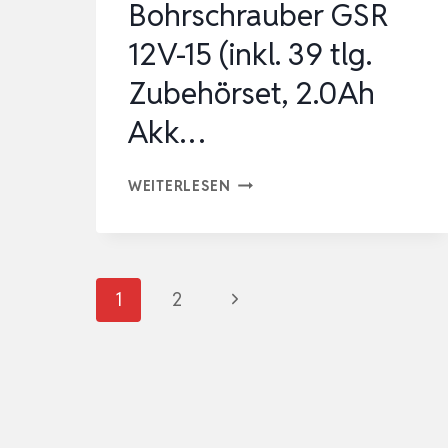
Bohrschrauber GSR
(LI-
ION,
12V-15 (inkl. 39 tlg.
18
Zubehörset, 2.0Ah
V…
Akk…
BOSCH
WEITERLESEN
PROFESSIONAL
12V
SYSTEM
Seitennavigation
Nächste
1
2
AKKU
BOHRSCHRAUBER
Seite
GSR
12V-
15