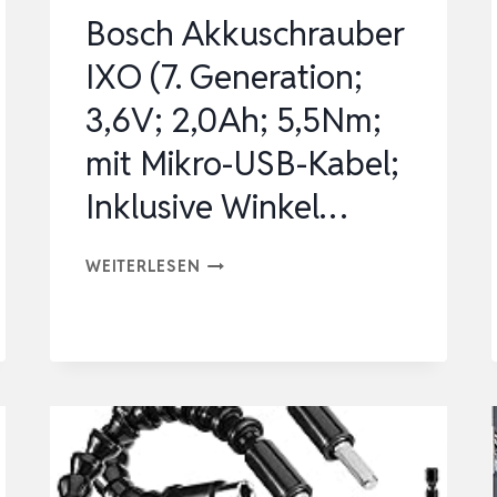
50NM,
Bosch Akkuschrauber
DREHMOM…
IXO (7. Generation;
3,6V; 2,0Ah; 5,5Nm;
mit Mikro-USB-Kabel;
Inklusive Winkel…
BOSCH
WEITERLESEN
AKKUSCHRAUBER
IXO
(7.
GENERATION;
3,6V;
2,0AH;
5,5NM;