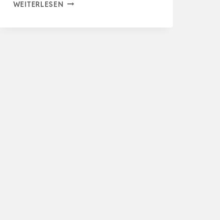
EINHELL
WEITERLESEN
AKKU
SCHLAGBOHRSCHRAUBER-
SET
TE-
CD
18/40
LI-
I
PLUS
64
POWER
X-
CHANGE
(LI-