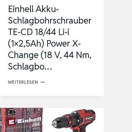
(LI-
Einhell Akku-
ION,
Schlagbohrschrauber
18
V,
TE-CD 18/44 Li-i
44
(1×2,5Ah) Power X-
N…
Change (18 V, 44 Nm,
Schlagbo…
EINHELL
WEITERLESEN
AKKU-
SCHLAGBOHRSCHRAUBER
TE-
CD
18/44