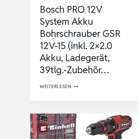
BÜRSTENLOSER
Bosch PRO 12V
MOT…
System Akku
Bohrschrauber GSR
12V-15 (inkl. 2×2.0
Akku, Ladegerät,
39tlg.-Zubehör…
BOSCH
WEITERLESEN
PRO
12V
SYSTEM
AKKU
BOHRSCHRAUBER