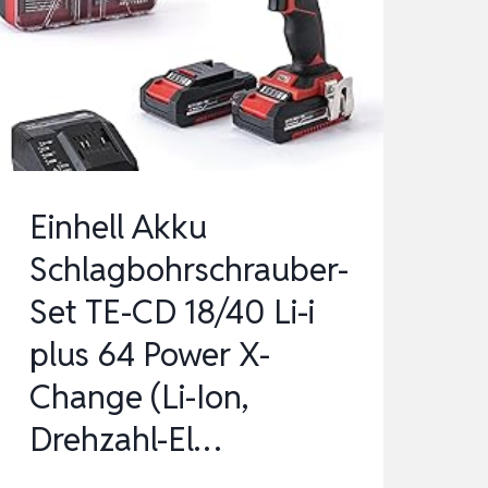
LI-
I
(1×2,5AH)
POWER
X-
CHANGE
(18
Einhell Akku
V,
Schlagbohrschrauber-
44
Set TE-CD 18/40 Li-i
NM,
SCHLAGBO…
plus 64 Power X-
Change (Li-Ion,
Drehzahl-El…