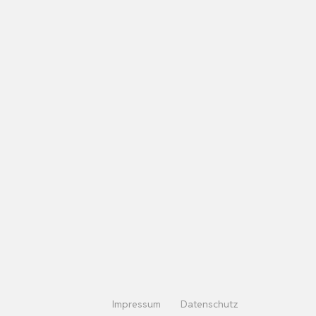
ION,
DREHZAHL-
EL…
Impressum
Datenschutz