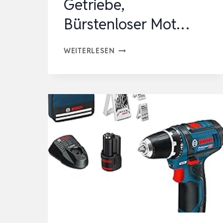
Getriebe,
Bürstenloser Mot…
AOKIA
WEITERLESEN
AKKU
SCHLAGSCHRAUBER
1/2″,
1000
NM
DREHMOMENT,
8000
MAH,
3-
GANG-
GETRIEBE,