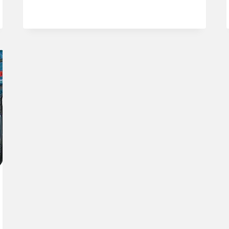
105°
WINKELGETRIEBE,
2
X
BOHRER
VERLÄNGERUNG
FLEXIBEL,
3
X
MAGNE…