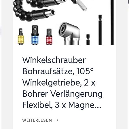
MIT
MIKRO-
USB-
KABEL;
INKLUSIVE
WINKEL…
Winkelschrauber
Bohraufsätze, 105°
Winkelgetriebe, 2 x
Bohrer Verlängerung
Flexibel, 3 x Magne…
WINKELSCHRAUBER
WEITERLESEN
BOHRAUFSÄTZE,