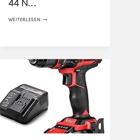
44 N…
EINHELL
WEITERLESEN
AKKU-
SCHLAGBOHRSCHRAUBER
TE-
CD
18/2
LI-
I
+64
(2×2,0AH)
POWER
X-
CHANGE