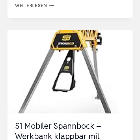
BORA
WEITERLESEN
CENTIPEDE
CK12S
–
WERKTISCH
KLAPPBAR,
MOBILE
WERKBANK
KLAPPBAR
4×6
FT
–
SPANNTISCH,
S1 Mobiler Spannbock –
WER…
Werkbank klappbar mit