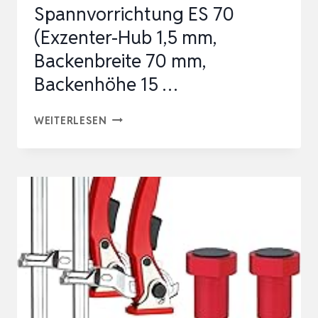
Spannvorrichtung ES 70
GRAU
(Exzenter-Hub 1,5 mm,
Backenbreite 70 mm,
Backenhöhe 15 …
PROXXON
WEITERLESEN
EXZENTER-
SPANNVORRICHTUNG
ES
70
(EXZENTER-
HUB
1,5
MM,
BACKENBREITE