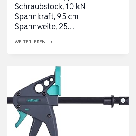
Schraubstock, 10 kN
Spannkraft, 95 cm
Spannweite, 25…
S1
WEITERLESEN
MOBILER
SPANNBOCK
–
WERKBANK
KLAPPBAR
MIT
SCHRAUBSTOCK,
10
KN
SPANNKRAFT,