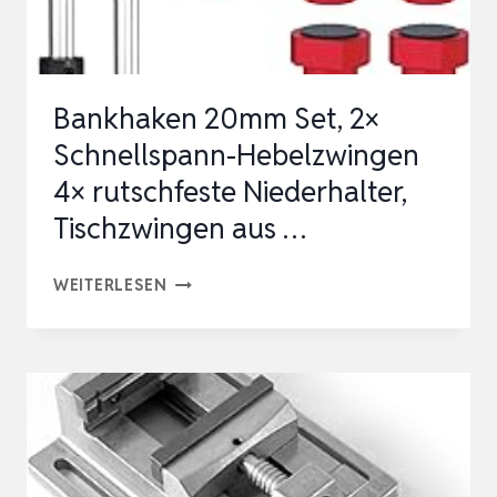
70
MM,
BACKENHÖHE
Bankhaken 20mm Set, 2×
15
Schnellspann-Hebelzwingen
…
4× rutschfeste Niederhalter,
Tischzwingen aus …
BANKHAKEN
WEITERLESEN
20MM
SET,
2×
SCHNELLSPANN-
HEBELZWINGEN
4×