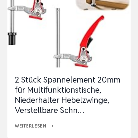
W
–
ZUM
SPANNEN
AUF
ALLEN
TISCHEN
MIT
2 Stück Spannelement 20mm
20-
für Multifunktionstische,
MM-
Niederhalter Hebelzwinge,
BOHRUNGEN
Verstellbare Schn…
–
90
2
WEITERLESEN
…
STÜCK