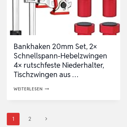
I
ZUM
SPANNEN
AUF
ALLEN
Bankhaken 20mm Set, 2×
TISCHEN
Schnellspann-Hebelzwingen
MIT
4× rutschfeste Niederhalter,
20-
Tischzwingen aus …
MM-
BOHRU…
BANKHAKEN
WEITERLESEN
20MM
SET,
2×
Seitennavigation
Nächste
1
2
SCHNELLSPANN-