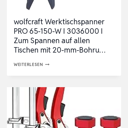
95
CM
wolfcraft Werktischspanner
SPANNWEITE,
PRO 65-150-W I 3036000 I
25…
Zum Spannen auf allen
Tischen mit 20-mm-Bohru…
WOLFCRAFT
WEITERLESEN
WERKTISCHSPANNER
PRO
65-
150-
W
I
3036000