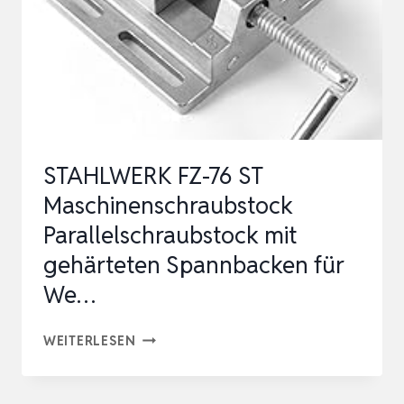
RUTSCHFESTE
NIEDERHALTER,
TISCHZWINGEN
AUS
…
STAHLWERK FZ-76 ST
Maschinenschraubstock
Parallelschraubstock mit
gehärteten Spannbacken für
We…
STAHLWERK
WEITERLESEN
FZ-
76