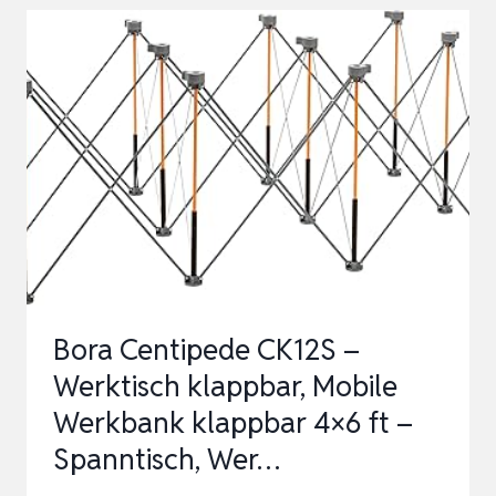
ST
MASCHINENSCHRAUBSTOCK
PARALLELSCHRAUBSTOCK
MIT
GEHÄRTETEN
SPANNBACKEN
FÜR
WE…
Bora Centipede CK12S –
Werktisch klappbar, Mobile
Werkbank klappbar 4×6 ft –
Spanntisch, Wer…