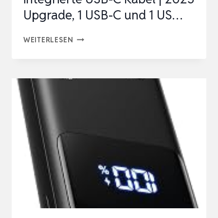
Upgrade, 1 USB-C und 1 US…
ANKER
WEITERLESEN
ZOLO
POWERBANK
20000MAH
45W
MAX,
2
INTEGRIERTE
USB-
C
KABEL
|
2025