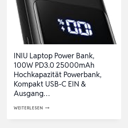
EXTERNE
HANDYAKKUS
PD
3.0
…
INIU Laptop Power Bank,
100W PD3.0 25000mAh
Hochkapazität Powerbank,
Kompakt USB-C EIN &
Ausgang…
INIU
WEITERLESEN
LAPTOP
POWER