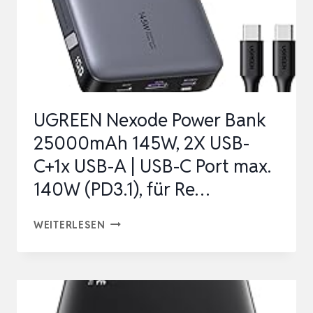
UGREEN Nexode Power Bank
25000mAh 145W, 2X USB-
C+1x USB-A | USB-C Port max.
140W (PD3.1), für Re…
UGREEN
WEITERLESEN
NEXODE
POWER
BANK
25000MAH