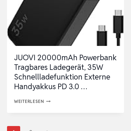
USB-
C-
KABEL,
87W
MAX
SCHNELLLADE…
JUOVI 20000mAh Powerbank
Tragbares Ladegerät, 35W
Schnellladefunktion Externe
Handyakkus PD 3.0 …
JUOVI
WEITERLESEN
20000MAH
POWERBANK
TRAGBARES
Seitennavigation