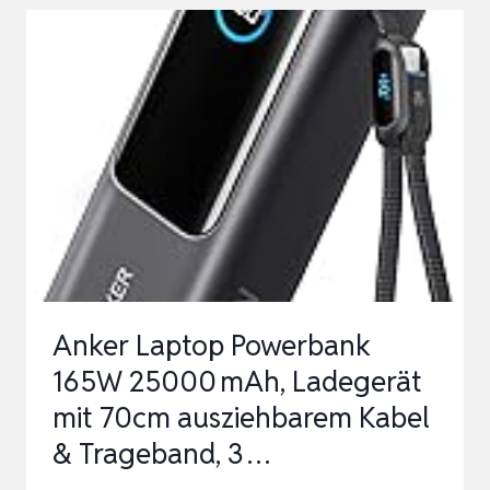
BANK,
100W
PD3.0
25000MAH
HOCHKAPAZITÄT
POWERBANK,
KOMPAKT
USB-
C
EIN
Anker Laptop Powerbank
&
165W 25000 mAh, Ladegerät
AUSGANG…
mit 70cm ausziehbarem Kabel
& Trageband, 3 …