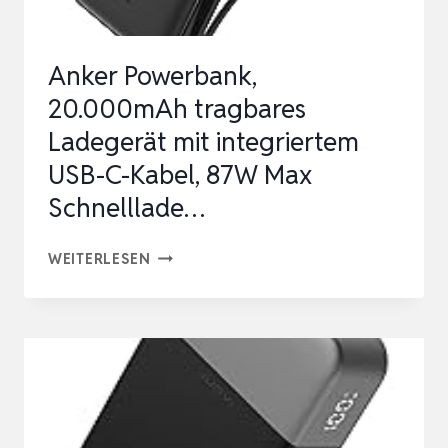
MAX
SCHNELLLADE…
Anker Powerbank,
20.000mAh tragbares
Ladegerät mit integriertem
USB-C-Kabel, 87W Max
Schnelllade…
ANKER
WEITERLESEN
POWERBANK,
20.000MAH
TRAGBARES
LADEGERÄT
MIT
INTEGRIERTEM