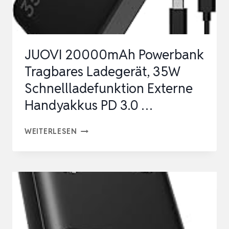
C
KABEL
|
JUOVI 20000mAh Powerbank
FLUGZEUG
Tragbares Ladegerät, 35W
GEEIGNET,
Schnellladefunktion Externe
…
Handyakkus PD 3.0 …
JUOVI
WEITERLESEN
20000MAH
POWERBANK
TRAGBARES
LADEGERÄT,
35W
SCHNELLLADEFUNKTION