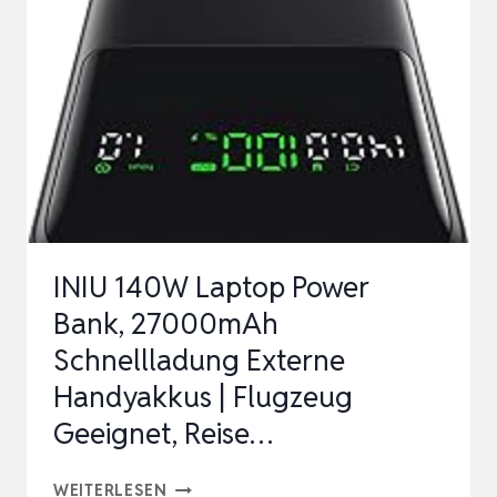
145W,
2X
USB-
C+1X
USB-
A
|
USB-
INIU 140W Laptop Power
C
Bank, 27000mAh
PORT
Schnellladung Externe
MAX.
Handyakkus | Flugzeug
140W
(PD3.1),
Geeignet, Reise…
FÜR
INIU
RE…
WEITERLESEN