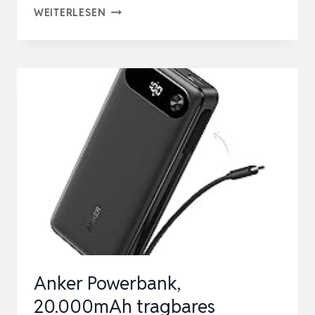
ANKER
WEITERLESEN
LAPTOP
POWERBANK
165W
25000 MAH,
LADEGERÄT
MIT
70CM
AUSZIEHBAREM
KABEL
&
TRAGEBAND,
3 …
Anker Powerbank,
20.000mAh tragbares