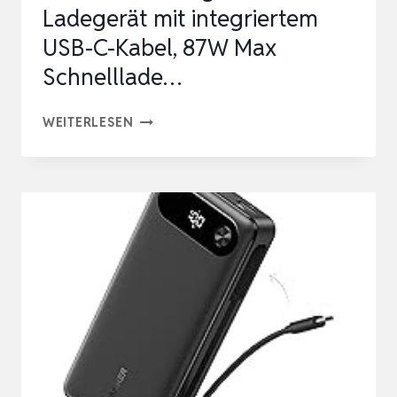
Ladegerät mit integriertem
USB-C-Kabel, 87W Max
Schnelllade…
ANKER
WEITERLESEN
POWERBANK,
20.000MAH
TRAGBARES
LADEGERÄT
MIT
INTEGRIERTEM
USB-
C-
KABEL,
87W