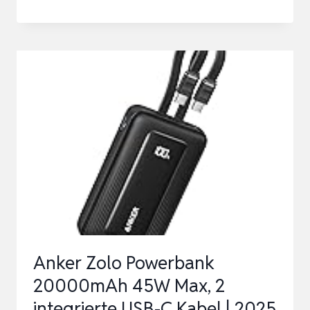
140W
LAPTOP
POWER
BANK,
27000MAH
SCHNELLLADUNG
EXTERNE
HANDYAKKUS
|
FLUGZEUG
GEEIGNET,
REISE…
Anker Zolo Powerbank
20000mAh 45W Max, 2
integrierte USB-C Kabel | 2025