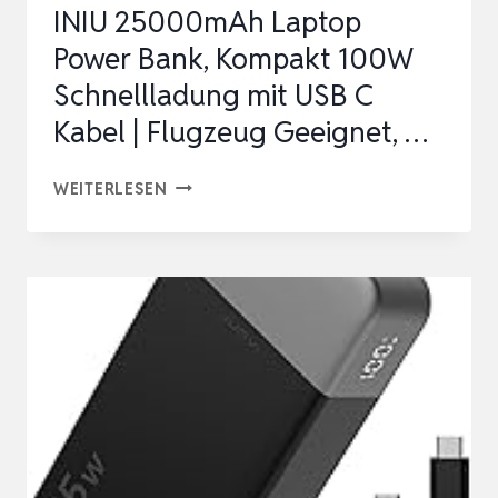
INIU 25000mAh Laptop
UPGRADE,
Power Bank, Kompakt 100W
1
Schnellladung mit USB C
USB-
Kabel | Flugzeug Geeignet, …
C
UND
INIU
WEITERLESEN
1
25000MAH
US…
LAPTOP
POWER
BANK,
KOMPAKT
100W
SCHNELLLADUNG
MIT
USB