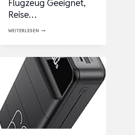
Flugzeug Geeignet,
Reise…
INIU
WEITERLESEN
140W
LAPTOP
POWER
BANK,
27000MAH
SCHNELLLADUNG
EXTERNE
HANDYAKKUS
|
FLUGZEUG
GEEIGNET,