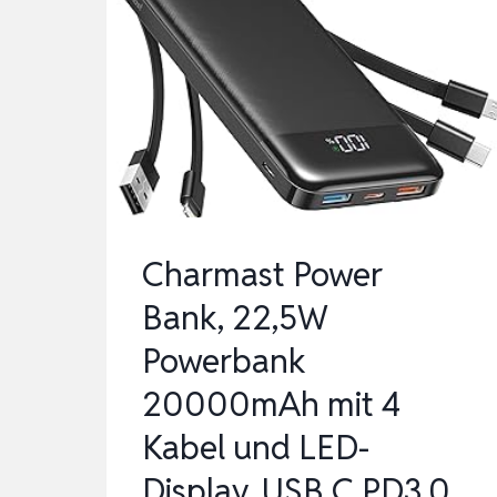
S
CHNELLLADUNG P
OWER B
ANK |
8
0000MAH E
XTERNER A
KKU M
Charmast Power
IT L
Bank, 22,5W
ED…
Powerbank
20000mAh mit 4
Kabel und LED-
Display, USB C PD3.0