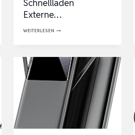
Schnellladen
Externe…
INIU
WEITERLESEN
45W
POWER
BANK,
ULTRA
KLEIN
20000MAH
MIT
INTEGRIERTEM
USB-
C
KABEL