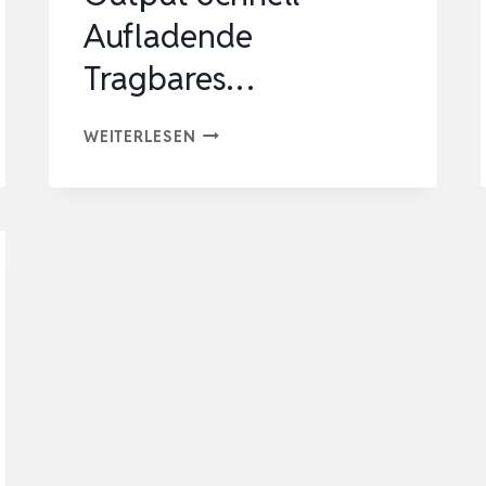
Aufladende
Tragbares…
POWER
WEITERLESEN
BANK
27000MAH
POWERBANK
22,5W
EXTERNE
AKKU,
PD20W
USB
C
OUTPUT