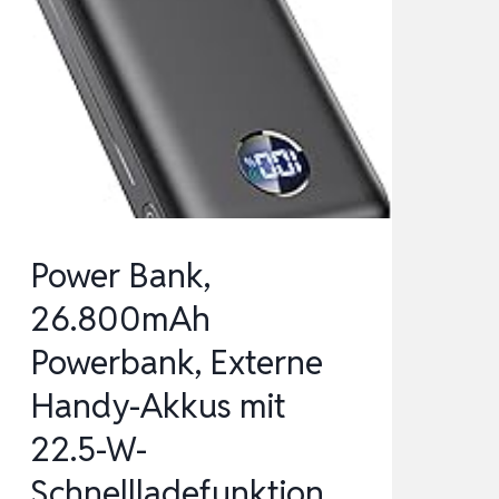
C
SCHNELLLADEGERÄT,
EXTERNER
AKKU
MIT
LED-
ANZEIGE,
4
Power Bank,
AUSGÄNGEN…
26.800mAh
Powerbank, Externe
Handy-Akkus mit
22.5-W-
Schnellladefunktion,