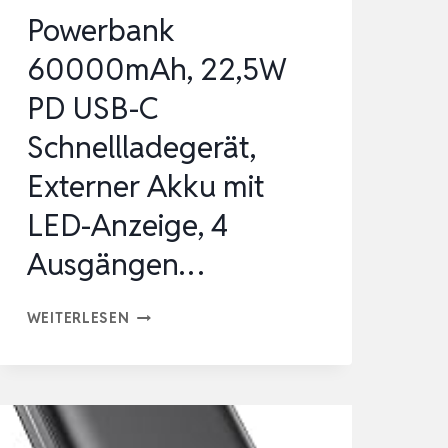
REISE…
Powerbank
60000mAh, 22,5W
PD USB-C
Schnellladegerät,
Externer Akku mit
LED-Anzeige, 4
Ausgängen…
POWERBANK
WEITERLESEN
60000MAH,
22,5W
PD
USB-