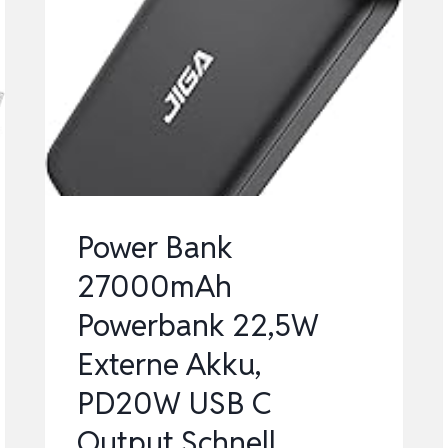
SCHNELLLADUNG
POWERBANK
MIT
3
ANSCHLÜSSEN
&
2
INTEGRIERTEN
Power Bank
KABE…
27000mAh
Powerbank 22,5W
Externe Akku,
PD20W USB C
Output Schnell