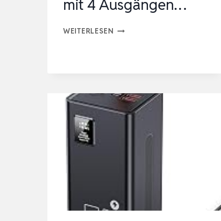
mit 4 Ausgängen…
POWER
WEITERLESEN
BANK
60000MAH
22,5W
SCHNELLLADUNG
TRAGBARES
LADEGERÄT
USB-
C
SCHNELLLADUNG
MIT
4
AUSGÄNGEN…