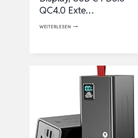
QC4.0 Exte…
CHARMAST
WEITERLESEN
POWER
BANK,
22,5W
POWERBANK
20000MAH
MIT
4
KABEL
UND
LED-
DISPLAY,
USB