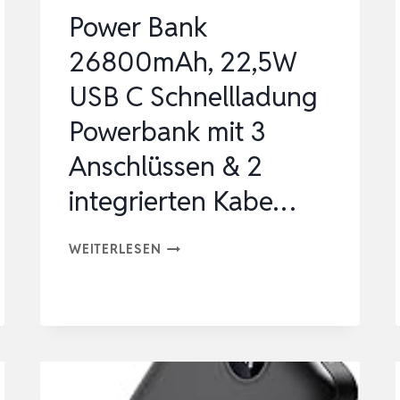
|
Power Bank
45W
26800mAh, 22,5W
SCHNELLLADEN
USB C Schnellladung
EXTERNE…
Powerbank mit 3
Anschlüssen & 2
integrierten Kabe…
POWER
WEITERLESEN
BANK
26800MAH,
22,5W
USB
C