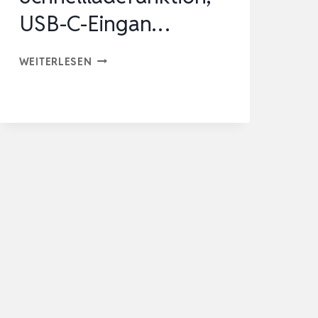
USB-C-Eingan…
POWER
WEITERLESEN
BANK,
26.800MAH
POWERBANK,
EXTERNE
HANDY-
AKKUS
MIT
22.5-
W-
SCHNELLLADEFUNKTION,
USB-
C-