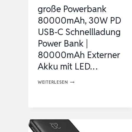
große Powerbank
80000mAh, 30W PD
USB-C Schnellladung
Power Bank |
80000mAh Externer
Akku mit LED…
GROSSE P
WEITERLESEN
OWERBANK 8
0000MAH, 3
0W P
D U
SB-C