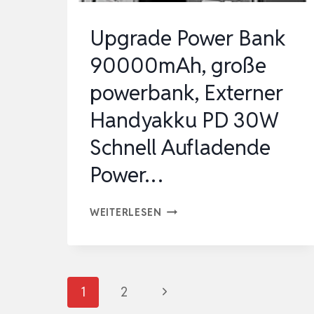
C
Upgrade Power Bank
PD3.0
90000mAh, große
QC4.0
EXTE…
powerbank, Externer
Handyakku PD 30W
Schnell Aufladende
Power…
UPGRADE
WEITERLESEN
POWER
BANK
90000MAH,
Seitennavigation
Nächste
1
2
GROSSE P