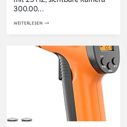
300.00…
256X192
WEITERLESEN
IR
HÖCHSTE
AUFLÖSUNG
HT-
18+
HANDWÄRMEKAMERA
VON
HTI
MIT
25
HZ,
SICHTBARE