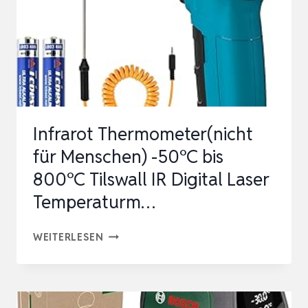
INTEGRIERTE
SCHIMMEL-
UND
WÄRMEBRÜC…
Infrarot Thermometer(nicht
für Menschen) -50°C bis
800°C Tilswall IR Digital Laser
Temperaturm…
INFRAROT
WEITERLESEN
THERMOMETER(NICHT
FÜR
MENSCHEN)