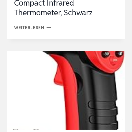
Compact Infrared
Thermometer, Schwarz
AMAZON
WEITERLESEN
BASICS
HEAVY
DUTY
COMPACT
INFRARED
THERMOMETER,
SCHWARZ