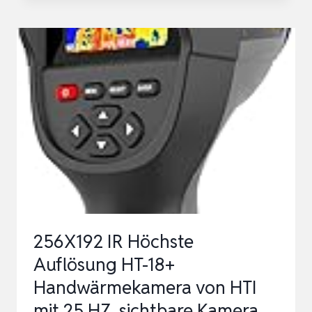
THERMOMETER,
-50°C
BIS
600°C
DIGITALES
PYROMETER
MIT
LASER
&
LCD
–
256X192 IR Höchste
BERÜHRUN…
Auflösung HT-18+
Handwärmekamera von HTI
mit 25 HZ, sichtbare Kamera