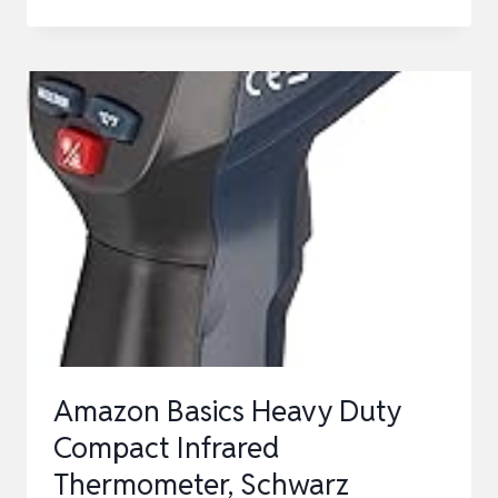
INFRAROTTHERMOMETER
UNIVERSALTEMP
(-30°C…
+500°C,
EINFACH
UND
PRÄZISE
MESSEN,
3
VORDEFI…
Amazon Basics Heavy Duty
Compact Infrared
Thermometer, Schwarz