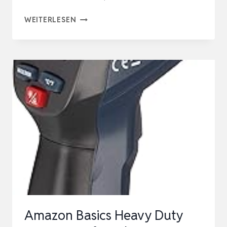
AMAZON
WEITERLESEN
BASICS
HEAVY
DUTY
COMPACT
INFRARED
THERMOMETER,
SCHWARZ
Amazon Basics Heavy Duty