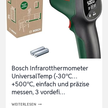
-50°C
BIS
800°C
TILSWALL
IR
DIGITAL
LASER
TEMPERATURM…
Bosch Infrarotthermometer
UniversalTemp (-30°C…
+500°C, einfach und präzise
messen, 3 vordefi…
BOSCH
WEITERLESEN