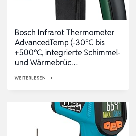
EMISSIONSG…
Bosch Infrarot Thermometer
AdvancedTemp (-30°C bis
+500°C, integrierte Schimmel-
und Wärmebrüc…
BOSCH
WEITERLESEN
INFRAROT
THERMOMETER
ADVANCEDTEMP
(-30°C
BIS
+500°C,