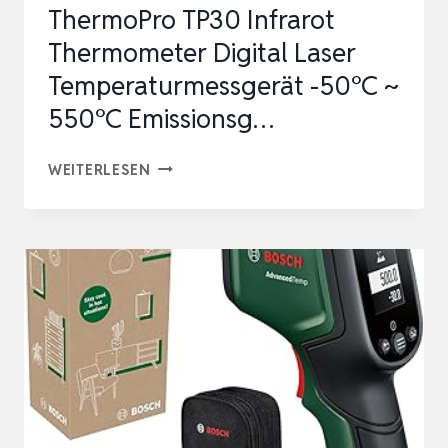
ThermoPro TP30 Infrarot
KAMERA
Thermometer Digital Laser
300.00…
Temperaturmessgerät -50°C ~
550°C Emissionsg…
THERMOPRO
WEITERLESEN
TP30
INFRAROT
THERMOMETER
DIGITAL
LASER
TEMPERATURMESSGERÄT
-50°C
~
550°C