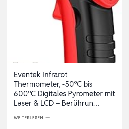
BIS
800°C
TILSWALL
IR
DIGITAL
LASER
TEMPERATURM…
Eventek Infrarot
Thermometer, -50°C bis
600°C Digitales Pyrometer mit
Laser & LCD – Berührun…
EVENTEK
WEITERLESEN
INFRAROT