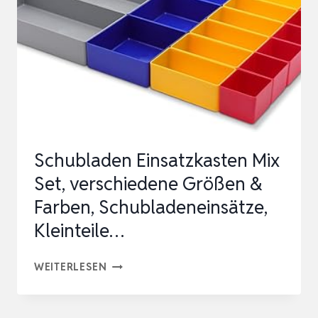
3-
TLG.
32
FÄCHER
–
SORTIMENTSKASTEN
Schubladen Einsatzkasten Mix
Set, verschiedene Größen &
Farben, Schubladeneinsätze,
Kleinteile…
SCHUBLADEN
WEITERLESEN
EINSATZKASTEN
MIX