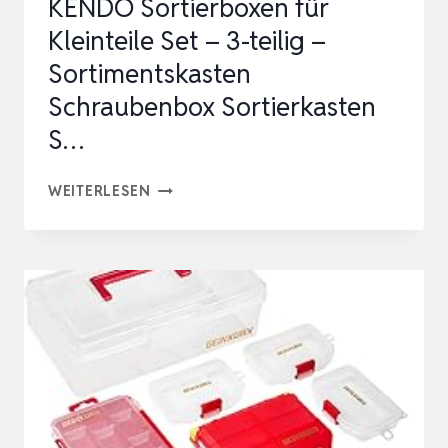
KENDO Sortierboxen für
PS,
Kleinteile Set – 3-teilig –
…
Sortimentskasten
Schraubenbox Sortierkasten
S…
KENDO
WEITERLESEN
SORTIERBOXEN
FÜR
KLEINTEILE
SET
–
3-
TEILIG
–