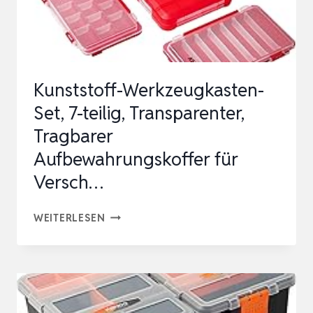
SORTIMENTSKASTEN
SCHRAUBENBOX
SORTIERKASTEN
S…
Kunststoff-Werkzeugkasten-
Set, 7-teilig, Transparenter,
Tragbarer
Aufbewahrungskoffer für
Versch…
KUNSTSTOFF-
WEITERLESEN
WERKZEUGKASTEN-
SET,
7-
TEILIG,