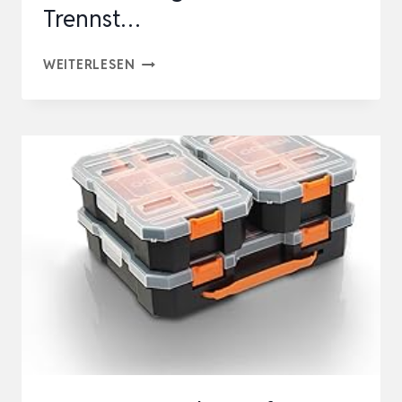
Trennst…
KISTENBERG
WEITERLESEN
10X
SORTIMENTSKASTEN
NORS14
SORTIERBOX
SET
SORTIERKASTEN
KLEINTEILEMAGAZIN
MIT
TRENNST…