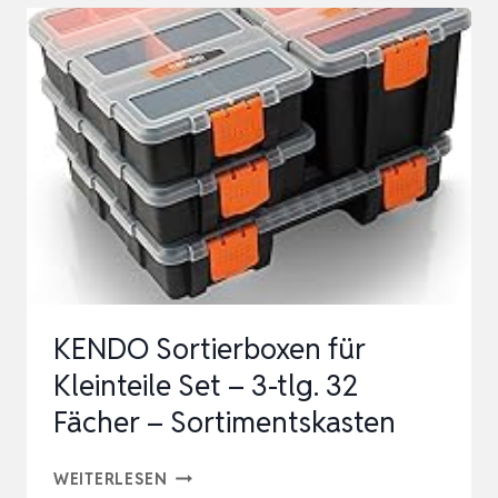
SET,
VERSCHIEDENE
GRÖSSEN &
F
ARBEN, S
CHUBLADENEINSÄTZE, K
LEINTEILE…
KENDO Sortierboxen für
Kleinteile Set – 3-tlg. 32
Fächer – Sortimentskasten
KENDO
WEITERLESEN