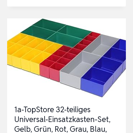
SORTIERBOXEN
FÜR
KLEINTEILE
SET
–
3-
TLG.
32
FÄCHER
–
SORTIMENTSKASTEN
1a-TopStore 32-teiliges
Universal-Einsatzkasten-Set,
Gelb, Grün, Rot, Grau, Blau,