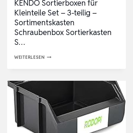
KENDO Sortierboxen für
Kleinteile Set – 3-teilig –
Sortimentskasten
Schraubenbox Sortierkasten
S…
KENDO
WEITERLESEN
SORTIERBOXEN
FÜR
KLEINTEILE
SET
–
3-
TEILIG
–