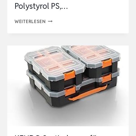
Polystyrol PS,…
1A-
WEITERLESEN
TOPSTORE
32-
TEILIGES
UNIVERSAL-
EINSATZKASTEN-
SET,
GELB,
GRÜN,
ROT,
GRAU,
BLAU,
POLYSTYROL