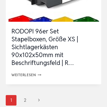
SORTIMENTSKASTEN
SCHRAUBENBOX
SORTIERKASTEN
S…
RODOPI 96er Set
Stapelboxen, Größe XS |
Sichtlagerkästen
90x102x50mm mit
Beschriftungsfeld | R…
RODOPI
WEITERLESEN
96ER
SET
STAPELBOXEN,
Seitennavigation
Nächste
1
2
GRÖSSE X