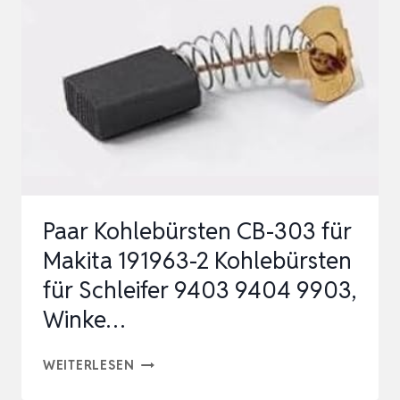
MIT
10
GRÖSSEN K
ANN R
EALISIERT W
ERDEN P
OWER T
OOL…
Paar Kohlebürsten CB-303 für
Makita 191963-2 Kohlebürsten
für Schleifer 9403 9404 9903,
Winke…
PAAR
WEITERLESEN
KOHLEBÜRSTEN