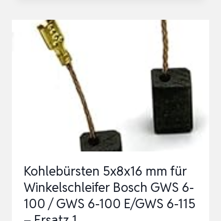
CB-
303
FÜR
MAKITA
191963-
2
KOHLEBÜRSTEN
FÜR
SCHLEIFER
9403
9404
Kohlebürsten 5x8x16 mm für
9903,
Winkelschleifer Bosch GWS 6-
WINKE…
100 / GWS 6-100 E/GWS 6-115
– Ersatz 1…