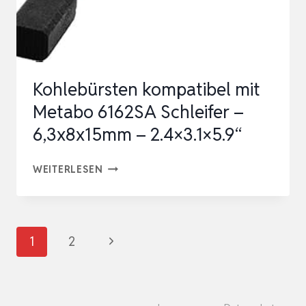
5X10X16
MM
MIT
AUTOMATISCHE
Kohlebürsten kompatibel mit
ABSCHALTUNG
Metabo 6162SA Schleifer –
BUIL…
6,3x8x15mm – 2.4×3.1×5.9“
KOHLEBÜRSTEN
WEITERLESEN
KOMPATIBEL
MIT
METABO
Seitennavigation
Nächste
1
2
6162SA
Seite
SCHLEIFER
–