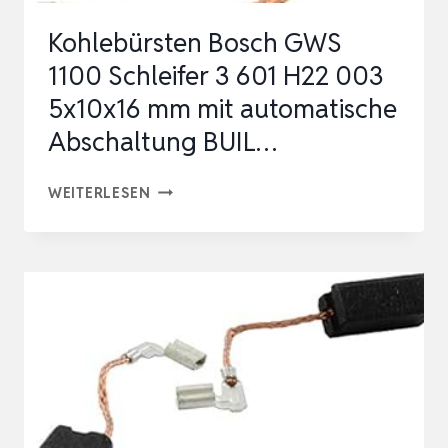
Kohlebürsten Bosch GWS
1100 Schleifer 3 601 H22 003
5x10x16 mm mit automatische
Abschaltung BUIL…
KOHLEBÜRSTEN
WEITERLESEN
BOSCH
GWS
1100
SCHLEIFER
3
601
H22
003