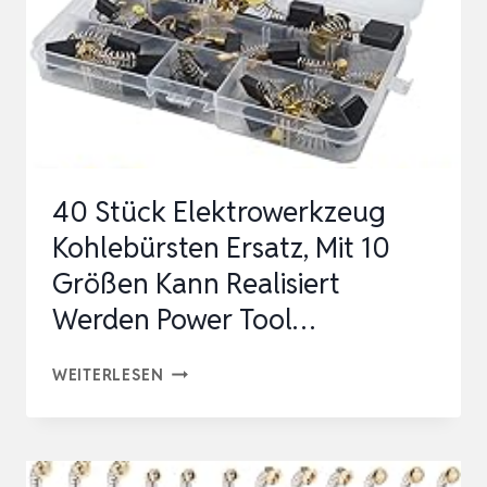
230S
GWS24-
180
GWS22-
180
GWS19-
40 Stück Elektrowerkzeug
180
Kohlebürsten Ersatz, Mit 10
WINKELSCHLEIFE…
Größen Kann Realisiert
Werden Power Tool…
40
WEITERLESEN
STÜCK
ELEKTROWERKZEUG
KOHLEBÜRSTEN