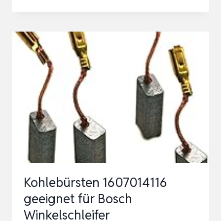
69
STÜCK
KOHLEBÜRSTEN
ERSATZSET
FÜR
ELEKTROMOTOR,
23
GRÖSSEN M
OTORKOHLEN K
0HLE…
Kohlebürsten 1607014116
geeignet für Bosch
Winkelschleifer