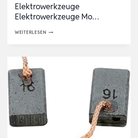
Elektrowerkzeuge
Elektrowerkzeuge Mo…
KOHLEBÜRSTEN
WEITERLESEN
1607014116
GEEIGNET
FÜR
BOSCH
WINKELSCHLEIFER
ELEKTROWERKZEUGE
ELEKTROWERKZEUGE
MO…