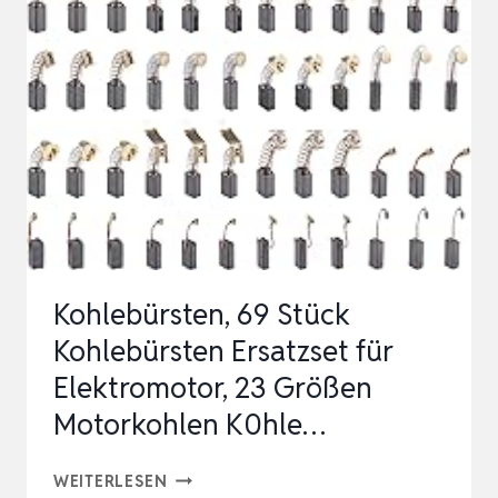
ERSATZ,
MIT
10
GRÖSSEN K
ANN R
EALISIERT W
ERDEN P
OWER T
OOL…
Kohlebürsten, 69 Stück
Kohlebürsten Ersatzset für
Elektromotor, 23 Größen
Motorkohlen K0hle…
KOHLEBÜRSTEN,
WEITERLESEN