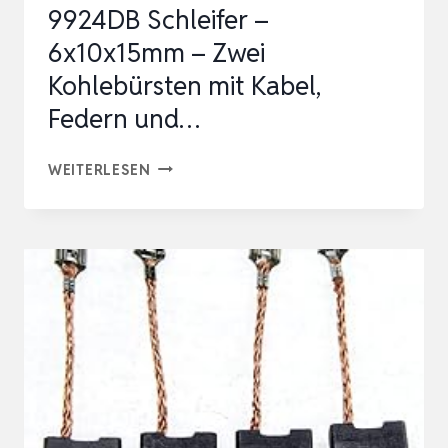
9924DB Schleifer –
6-
6x10x15mm – Zwei
115
Kohlebürsten mit Kabel,
–
ERSATZ
Federn und…
1…
KOHLEBÜRSTEN
WEITERLESEN
FÜR
MAKITA
9924DB
SCHLEIFER
–
6X10X15MM
–
ZWEI
KOHLEBÜRSTEN