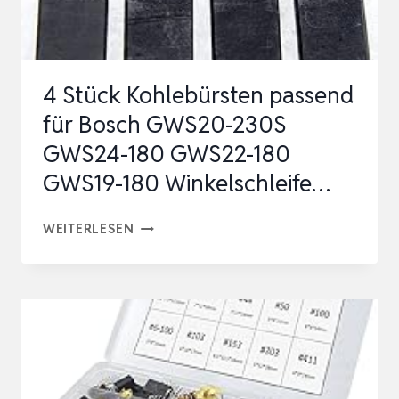
MIT
KABEL,
FEDERN
4 Stück Kohlebürsten passend
UND…
für Bosch GWS20-230S
GWS24-180 GWS22-180
GWS19-180 Winkelschleife…
4
WEITERLESEN
STÜCK
KOHLEBÜRSTEN
PASSEND
FÜR
BOSCH
GWS20-