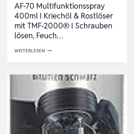
AF-70 Multifunktionsspray
STÜCK
400ml I Kriechöl & Rostlöser
mit TMF-2000® I Schrauben
lösen, Feuch…
AF-
WEITERLESEN
70
MULTIFUNKTIONSSPRAY
400ML
I
KRIECHÖL
&
ROSTLÖSER
MIT
TMF-