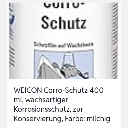
KORROSIONS-
SCHUTZ
FÜR
MOTORRAD
300
ML
–
KORROSIONSSCHUTZ
SPRAY
GEGEN
WEICON Corro-Schutz 400
ROST
ml, wachsartiger
&
Korrosionsschutz, zur
FEUCHT…
Konservierung, Farbe: milchig