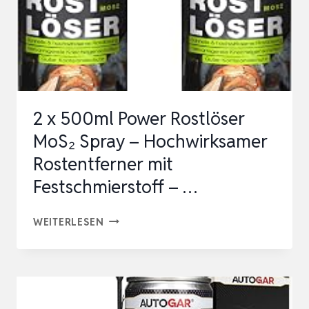
2 x 500ml Power Rostlöser
MoS₂ Spray – Hochwirksamer
Rostentferner mit
Festschmierstoff – …
2
WEITERLESEN
X
500ML
POWER
ROSTLÖSER