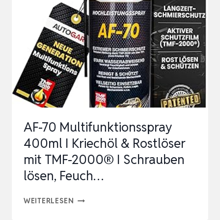
MOS₂
SPRAY
–
HOCHWIRKSAMER
ROSTENTFERNER
MIT
FESTSCHMIERSTOFF
–
AF-70 Multifunktionsspray
…
400ml I Kriechöl & Rostlöser
mit TMF-2000® I Schrauben
lösen, Feuch…
AF-
WEITERLESEN
70