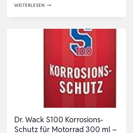
WEICON
WEITERLESEN
CORRO-
SCHUTZ
400
ML,
WACHSARTIGER
KORROSIONSSCHUTZ,
ZUR
KONSERVIERUNG,
FARBE:
MILCHIG
Dr. Wack S100 Korrosions-
Schutz für Motorrad 300 ml –