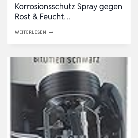
Korrosionsschutz Spray gegen
Rost & Feucht…
DR.
WEITERLESEN
WACK
S100
KORROSIONS-
SCHUTZ
FÜR
MOTORRAD
300
ML
–
KORROSIONSSCHUTZ
SPRAY