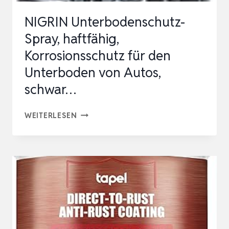
GEGEN
NIGRIN Unterbodenschutz-
ROST
Spray, haftfähig,
&
Korrosionsschutz für den
FEUCHT…
Unterboden von Autos,
schwar…
NIGRIN
WEITERLESEN
UNTERBODENSCHUTZ-
SPRAY,
HAFTFÄHIG,
KORROSIONSSCHUTZ
FÜR
DEN
UNTERBODEN