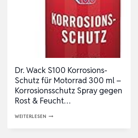
DEN
UNTERBODEN
VON
AUTOS,
SCHWAR…
Dr. Wack S100 Korrosions-
Schutz für Motorrad 300 ml –
Korrosionsschutz Spray gegen
Rost & Feucht…
DR.
WEITERLESEN
WACK
S100