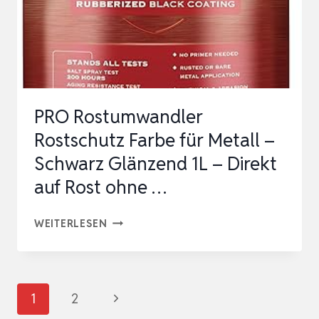
VON
AUTOS,
SCHWAR…
PRO Rostumwandler
Rostschutz Farbe für Metall –
Schwarz Glänzend 1L – Direkt
auf Rost ohne …
PRO
WEITERLESEN
ROSTUMWANDLER
ROSTSCHUTZ
FARBE
Seitennavigation
Nächste
1
2
FÜR