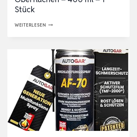
Stück
ZINKSPRAY
WEITERLESEN
DUNKEL
–
HOCHWERTIGES
KORROSIONSSCHUTZ-
SPRAY
FÜR
OBERFLÄCHEN
–
400
ML
–
1