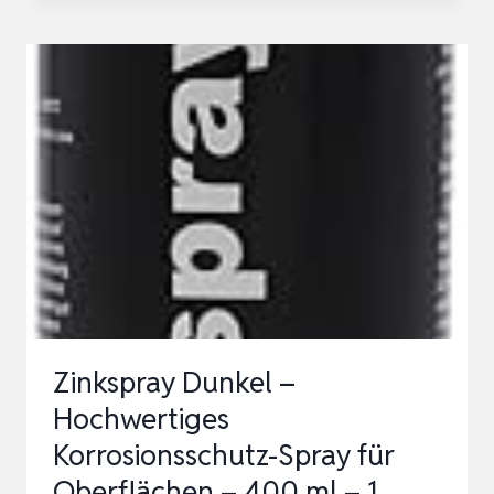
MULTIFUNKTIONSSPRAY
400ML
I
KRIECHÖL
&
ROSTLÖSER
MIT
TMF-
2000®
I
SCHRAUBEN
Zinkspray Dunkel –
LÖSEN,
Hochwertiges
FEUCH…
Korrosionsschutz-Spray für
Oberflächen – 400 ml – 1