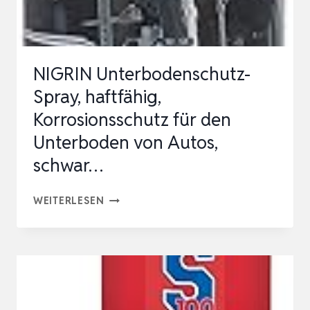
2000®
I
SCHRAUBEN
NIGRIN Unterbodenschutz-
LÖSEN,
Spray, haftfähig,
FEUCH…
Korrosionsschutz für den
Unterboden von Autos,
schwar…
NIGRIN
WEITERLESEN
UNTERBODENSCHUTZ-
SPRAY,
HAFTFÄHIG,
KORROSIONSSCHUTZ
FÜR