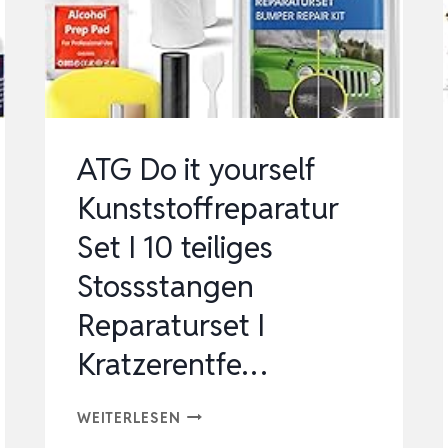
0 ST
CK HE
ISSE HEF
TER KUN
S…
ATG Do it yourself
Kunststoffreparatur
Set I 10 teiliges
Stossstangen
Reparaturset I
Kratzerentfe…
ATG
WEITERLESEN
DO