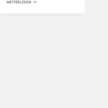
160W
WEITERLESEN
KUNSTSTOFF
SCHWEISSGERÄT S
TOSSSTANGEN –
RE
PARATUR SE
T 80
0PCS 6
AR
TEN KL
AMMERN,HOT HE
FTER KU
…