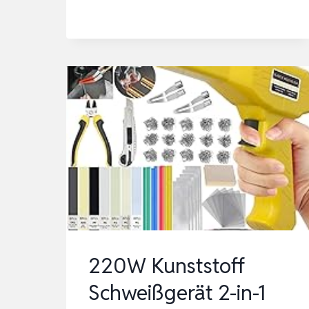
FILL
KLEBER
EXTRA
STARK
FÜR
KUNSTSTOFF
GUMMI
STEIN
KERAMIK
SEKUNDENKLEBER/SUPERKL
–
KU…
220W Kunststoff
Schweißgerät 2-in-1