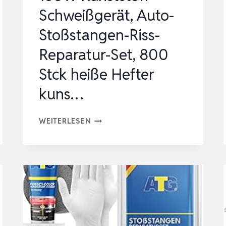
R…
Schweißgerät, Auto-
Stoßstangen-Riss-
Reparatur-Set, 800
Stck heiße Hefter
kuns…
150W
WEITERLESEN
KUNSTSTOFF
SCHWEISSGERÄT, A
UTO-S
TOSSSTANGEN-RI
SS-RE
PARATUR-SE
T, 80