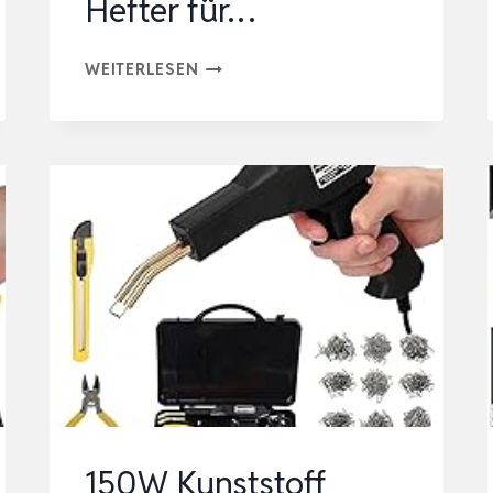
Hefter für…
YIHUA
WEITERLESEN
960-
V
TRAGBARES
KUNSTSTOFF
SCHWEISSGERÄT R
EPARATURSET M
IT L
ED-L
ICHT 2
00 H
EISSE HE
FTER FÜ
150W Kunststoff