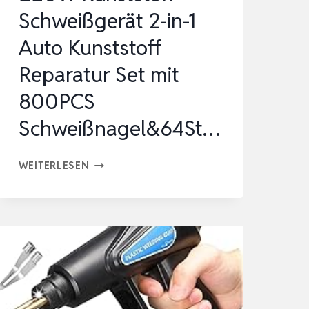
TH
Schweißgerät 2-in-1
ERMIS…
Auto Kunststoff
Reparatur Set mit
800PCS
Schweißnagel&64St…
220W
WEITERLESEN
KUNSTSTOFF
SCHWEISSGERÄT 2
-I
N-1
A
UTO K
UNSTSTOFF R