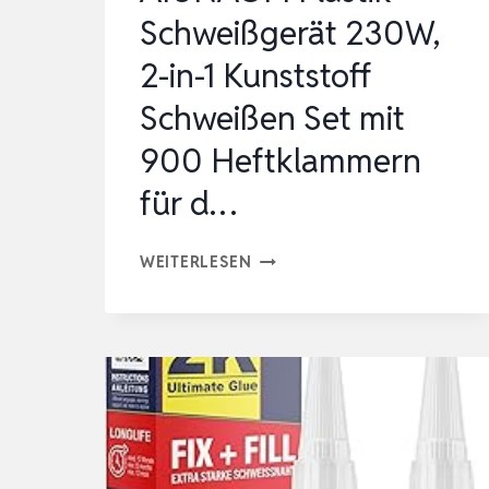
Schweißgerät 230W,
2-in-1 Kunststoff
Schweißen Set mit
900 Heftklammern
für d…
AIUNAOM
WEITERLESEN
PLASTIK
SCHWEISSGERÄT 2
30W, 2
-I
N-1
K
UNSTSTOFF S