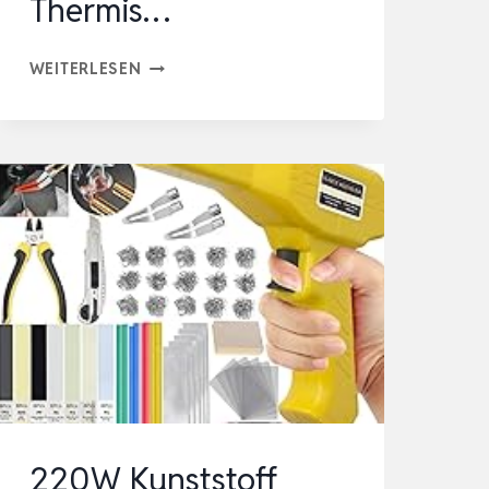
Thermis…
220W
WEITERLESEN
KUNSTSTOFF
SCHWEISSGERÄT 2
I
N 1
S
TOSSSTANGEN RE
PARATUR SE
T MI
T 80
0PCS HO
T HE
FTER, 2
220W Kunststoff