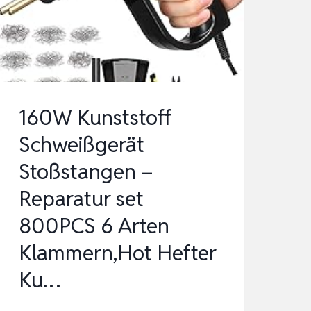
EPARATUR S
ET M
IT 8
00PCS S
CHWEISSNAGEL&64ST…
160W Kunststoff
Schweißgerät
Stoßstangen –
Reparatur set
800PCS 6 Arten
Klammern,Hot Hefter
Ku…