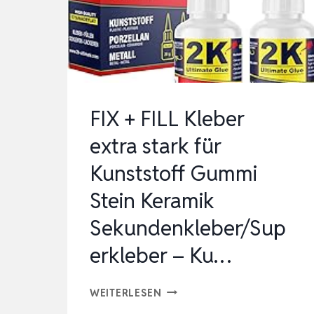
CHWEISSEN SE
T MI
T 90
0 HE
FTKLAMMERN FÜ
FIX + FILL Kleber
R D…
extra stark für
Kunststoff Gummi
Stein Keramik
Sekundenkleber/Sup
erkleber – Ku…
FIX
WEITERLESEN
+