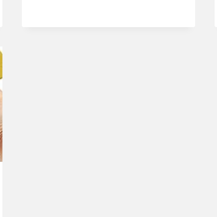
IT
YOURSELF
KUNSTSTOFFREPARATUR
SET
I
10
TEILIGES
STOSSSTANGEN
REPARATURSET
EBER
I
KRATZERENTFE…