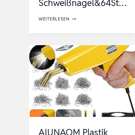
Schweißnagel&64St…
220W
WEITERLESEN
KUNSTSTOFF
SCHWEISSGERÄT 2
-I
N-1
A
UTO K
UNSTSTOFF R
EPARATUR S
ET M
IT 8
00PCS S
CHWEISSNAGEL&64ST…
AIUNAOM Plastik