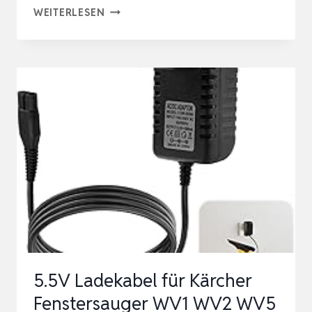
BOSCH
WEITERLESEN
POL-
ANSCHLUSSKLEMMEN
FÜR
BATTERIELADEGERÄTE
–
ERSATZTEIL
IN
ORIGINALQUALITÄT
–
BATTERIEK…
5.5V Ladekabel für Kärcher
Fenstersauger WV1 WV2 WV5