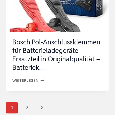
2
STECKERHALTER
DOCK
FÜR
EV
Bosch Pol-Anschlussklemmen
LAD…
für Batterieladegeräte –
Ersatzteil in Originalqualität –
Batteriek…
BOSCH
WEITERLESEN
POL-
ANSCHLUSSKLEMMEN
FÜR
Seitennavigation
Nächste
1
2
BATTERIELADEGERÄTE