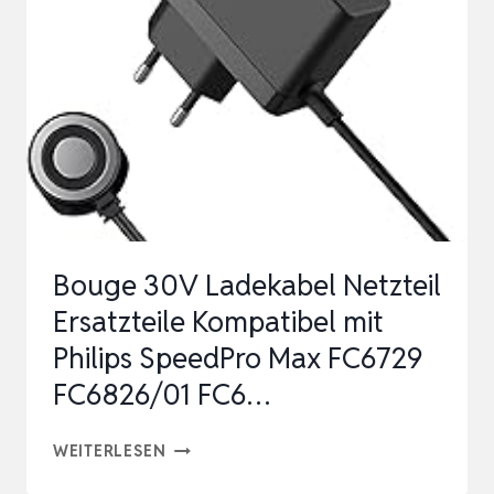
BATTERY
BASIC
2.0
POOLROBOTER
2.6V
ADAPTER
NETZTEIL
E…
Bouge 30V Ladekabel Netzteil
Ersatzteile Kompatibel mit
Philips SpeedPro Max FC6729
FC6826/01 FC6…
BOUGE
WEITERLESEN
30V