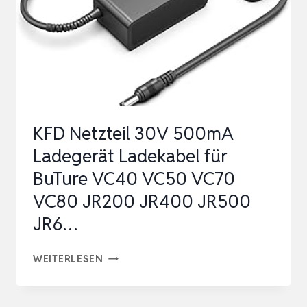
EPSON
PS-
180
BONDRUCKER
PS-
170
KFD Netzteil 30V 500mA
TM-
Ladegerät Ladekabel für
T20III
BuTure VC40 VC50 VC70
EPSON
VC80 JR200 JR400 JR500
AD…
JR6…
KFD
WEITERLESEN
NETZTEIL
30V