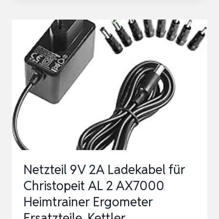
LADEKABEL
NETZTEIL
ERSATZTEILE
KOMPATIBEL
MIT
PHILIPS
SPEEDPRO
MAX
FC6729
FC6826/01
FC6…
Netzteil 9V 2A Ladekabel für
Christopeit AL 2 AX7000
Heimtrainer Ergometer
Ersatzteile, Kettler …