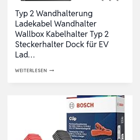
WV60,
Typ 2 Wandhalterung
WV70,
Ladekabel Wandhalter
WV75,
Wallbox Kabelhalter Typ 2
WV
Steckerhalter Dock für EV
CL…
Lad…
TYP
WEITERLESEN
2
WANDHALTERUNG
LADEKABEL
WANDHALTER
WALLBOX
KABELHALTER
TYP