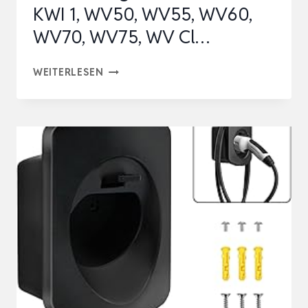
KWI 1, WV50, WV55, WV60,
WV70, WV75, WV Cl…
5.5V
WEITERLESEN
LADEKABEL
FÜR
KÄRCHER
FENSTERSAUGER
WV1
WV2
WV5
KWI
1,
WV50,
WV55,