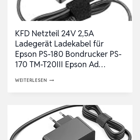
ERSATZTEILE
XC7042/01
ZD12D…
KFD Netzteil 24V 2,5A
Ladegerät Ladekabel für
Epson PS-180 Bondrucker PS-
170 TM-T20III Epson Ad…
KFD
WEITERLESEN
NETZTEIL
24V
2,5A
LADEGERÄT
LADEKABEL
FÜR