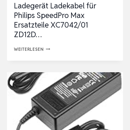
Ladegerät Ladekabel für
Philips SpeedPro Max
Ersatzteile XC7042/01
ZD12D…
KFD
WEITERLESEN
NETZTEIL
30V
500MA
LADEGERÄT
LADEKABEL
FÜR
PHILIPS
SPEEDPRO
MAX