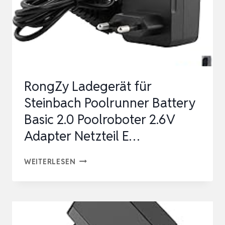
RongZy Ladegerät für
Steinbach Poolrunner Battery
Basic 2.0 Poolroboter 2.6V
Adapter Netzteil E…
RONGZY
WEITERLESEN
LADEGERÄT
FÜR
STEINBACH
POOLRUNNER