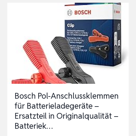
500MA
LADEGERÄT
LADEKABEL
FÜR
BUTURE
VC40
VC50
VC70
VC80
JR200
Bosch Pol-Anschlussklemmen
JR400
für Batterieladegeräte –
JR500
Ersatzteil in Originalqualität –
JR6…
Batteriek…