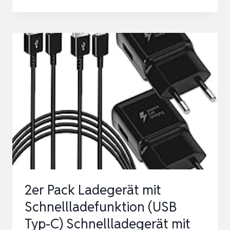
C
STECKER
MIT
SCHNELLLADEFUNKTION,
4-
IN-
1
55W
MULTI
USB
LADEGERÄT
MIT
2er Pack Ladegerät mit
ZWEI
Schnellladefunktion (USB
PD20W
Typ-C) Schnellladegerät mit
USBC