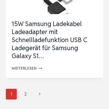
PD
CHARGER
+
15W Samsung Ladekabel
QC
Ladeadapter mit
NETZTEIL
Schnellladefunktion USB C
FÜR
Ladegerät für Samsung
MACBO…
Galaxy S1…
15W
WEITERLESEN
SAMSUNG
LADEKABEL
LADEADAPTER
Seitennavigation
Nächste
1
2
MIT
Seite
SCHNELLLADEFUNKTION