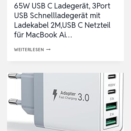
65W USB C Ladegerät, 3Port
MI…
USB Schnellladegerät mit
Ladekabel 2M,USB C Netzteil
für MacBook Ai…
65W
WEITERLESEN
USB
C
LADEGERÄT,
3PORT
USB
SCHNELLLADEGERÄT
MIT
LADEKABEL
2M,USB