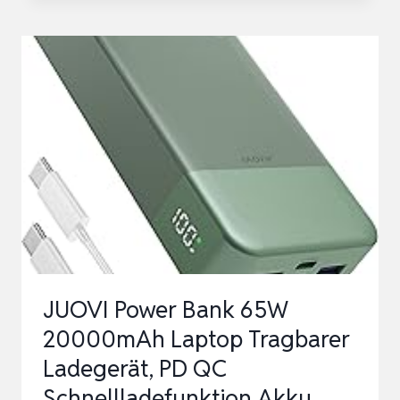
PACK
ADAPTIVES
SCHNELL
LADEGERÄT
SCHNELLLADEGERÄT
NETZTEIL
MIT
1,5M
USB
TYP
C
JUOVI Power Bank 65W
L…
20000mAh Laptop Tragbarer
Ladegerät, PD QC
Schnellladefunktion Akku