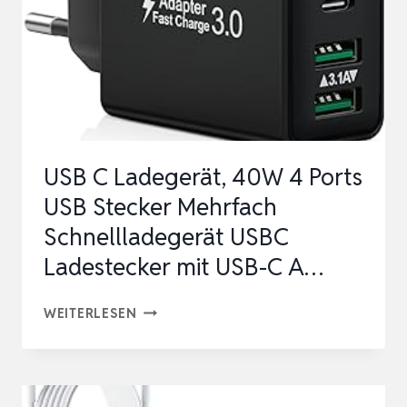
LADEGERÄT
MIT
USB-
C
UND
USB-
USB C Ladegerät, 40W 4 Ports
A,
USB Stecker Mehrfach
40W
Schnellladegerät USBC
SCHNELLLADEGERÄT
Ladestecker mit USB-C A…
…
USB
WEITERLESEN
C
LADEGERÄT,
40W