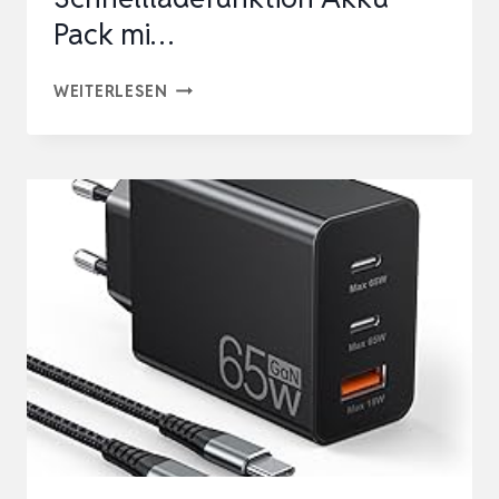
Pack mi…
JUOVI
WEITERLESEN
POWER
BANK
65W
20000MAH
LAPTOP
TRAGBARER
LADEGERÄT,
PD
QC
SCHNELLLADEFUNKTION
AKKU
PACK