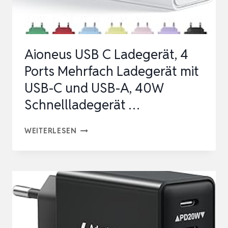
C
NETZTEIL
FÜR
Aioneus USB C Ladegerät, 4
MACBOOK
Ports Mehrfach Ladegerät mit
AI…
USB-C und USB-A, 40W
Schnellladegerät …
AIONEUS
WEITERLESEN
USB
C
LADEGERÄT,
4
PORTS
MEHRFACH