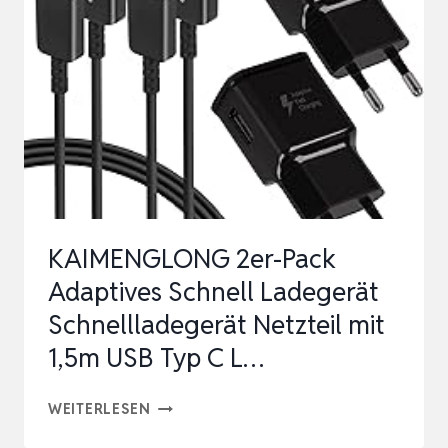
45W
USB
C
LADEGERÄT
MIT
DISPLAY
UND
INTELLIGENTER
KAIMENGLONG 2er-Pack
ERKENNUNG,
Adaptives Schnell Ladegerät
…
Schnellladegerät Netzteil mit
1,5m USB Typ C L…
KAIMENGLONG
WEITERLESEN
2ER-