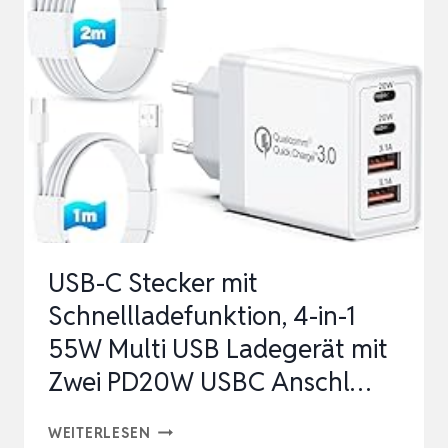
4
PORTS
USB
STECKER
MEHRFACH
SCHNELLLADEGERÄT
USBC
LADESTECKER
MIT
USB-C Stecker mit
USB-
Schnellladefunktion, 4-in-1
C
55W Multi USB Ladegerät mit
A…
Zwei PD20W USBC Anschl…
USB-
WEITERLESEN