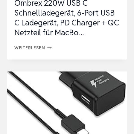
Ombrex 220W USB C
Schnellladegerät, 6-Port USB
C Ladegerät, PD Charger + QC
Netzteil für MacBo…
OMBREX
WEITERLESEN
220W
USB
C
SCHNELLLADEGERÄT,
6-
PORT
USB
C
LADEGERÄT,