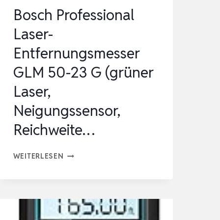
ESSMOD…
Bosch Professional
Laser-
Entfernungsmesser
GLM 50-23 G (grüner
Laser,
Neigungssensor,
Reichweite…
BOSCH
WEITERLESEN
PROFESSIONAL
LASER-
ENTFERNUNGSMESSER
GLM