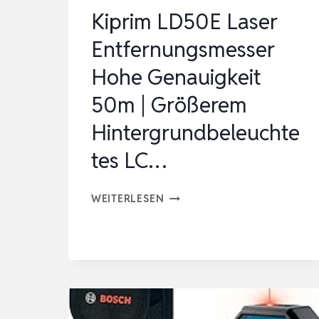
ESSMOD…
Kiprim LD50E Laser
Entfernungsmesser
Hohe Genauigkeit
50m | Größerem
Hintergrundbeleuchte
tes LC…
KIPRIM
WEITERLESEN
LD50E
LASER
ENTFERNUNGSMESSER
HOHE
GENAUIGKEIT