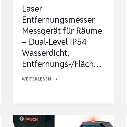
Laser
Entfernungsmesser
Messgerät für Räume
– Dual-Level IP54
Wasserdicht,
Entfernungs-/Fläch…
LASER
WEITERLESEN
ENTFERNUNGSMESSER
MESSGERÄT
FÜR
RÄUME
–