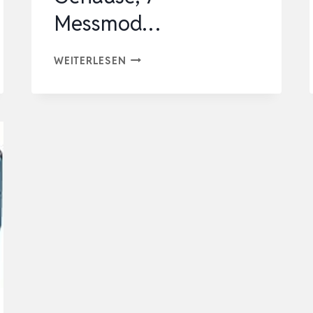
Messmod…
BOSCH
WEITERLESEN
PROFESSIONAL
LASER-
ENTFERNUNGSMESSER
GLM
40-
31
(IP
65,
STOSSDÄMPFENDES G
EHÄUSE, 7
M
ESSMOD…