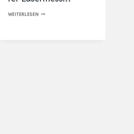
LASER-
WEITERLESEN
ENTFERUNGSMESSER,
ROCKSEED
DIGITALER
LASERMESSGERÄT
MIT
2
BLASENEBENEN,TRAGBARER
LASERMESS…