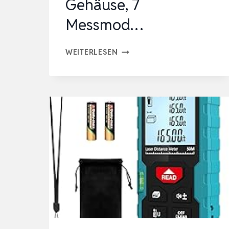
Gehäuse, 7
Messmod…
BOSCH
WEITERLESEN
PROFESSIONAL
LASER-
ENTFERNUNGSMESSER
GLM
40-
31
(IP
65,
STOSSDÄMPFENDES G
EHÄUSE, 7
M