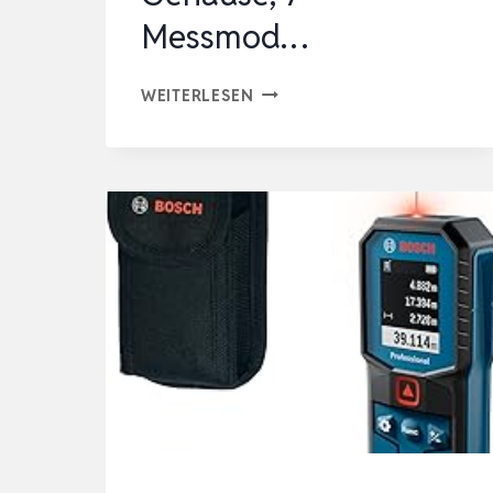
Messmod…
BOSCH
WEITERLESEN
PROFESSIONAL
LASER-
ENTFERNUNGSMESSER
GLM
40-
31
(IP
65,
STOSSDÄMPFENDES G
EHÄUSE, 7
M
ESSMOD…