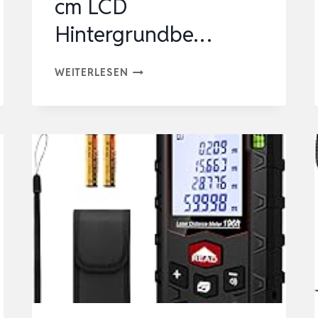
cm LCD
Hintergrundbe…
LASER
WEITERLESEN
ENTFERNUNGSMESSER
50M,
MILESEEY
LASERMESSGERÄT
|
±2MM
GENAUIGKEIT,
5
CM
LCD
HINTERGRUNDBE…