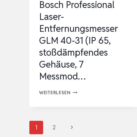
Bosch Professional
Laser-
Entfernungsmesser
GLM 40-31 (IP 65,
stoßdämpfendes
Gehäuse, 7
Messmod…
BOSCH
WEITERLESEN
PROFESSIONAL
LASER-
ENTFERNUNGSMESSER
Seitennavigation
Nächste
1
2
GLM