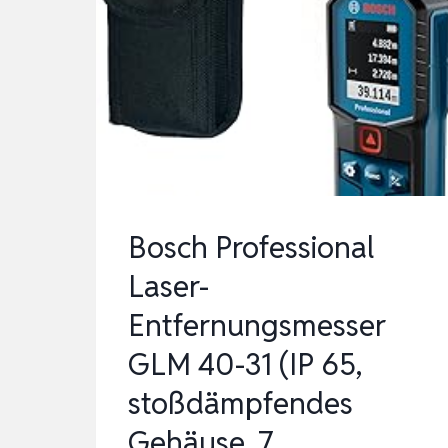
50M
|
GRÖSSEREM H
INTERGRUNDBELEUCHTETES 
C…
Bosch Professional
Laser-
Entfernungsmesser
GLM 40-31 (IP 65,
stoßdämpfendes
Gehäuse, 7