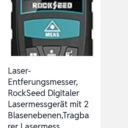
50-
23
G
(GRÜNER
LASER,
NEIGUNGSSENSOR,
REICHWEITE…
Laser-
Entferungsmesser,
RockSeed Digitaler
Lasermessgerät mit 2
Blasenebenen,Tragba
rer Lasermess…