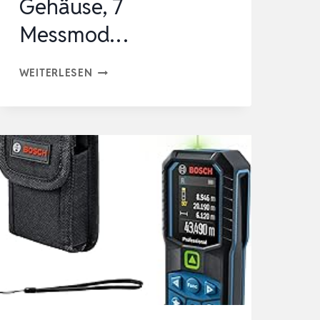
Gehäuse, 7
Messmod…
BOSCH
WEITERLESEN
PROFESSIONAL
LASER-
ENTFERNUNGSMESSER
GLM
40-
31
(IP
65,
STOSSDÄMPFENDES G
EHÄUSE, 7
M