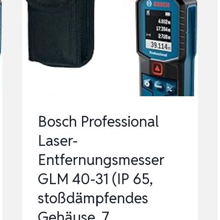
DUAL-
LEVEL
IP54
L
WASSERDICHT,
ENTFERNUNGS-/FLÄCH…
Bosch Professional
Laser-
Entfernungsmesser
GLM 40-31 (IP 65,
stoßdämpfendes
Gehäuse, 7