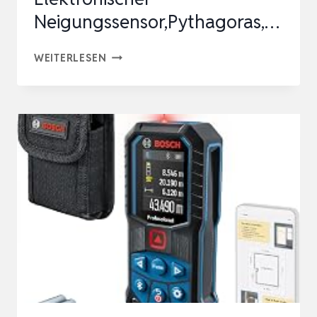
Neigungssensor,Pythagoras,…
70M
WEITERLESEN
LASER
ENTFERNUNGSMESSER,
MILESEEY
LASERMESSGERÄT
|
ELEKTRONISCHER
NEIGUNGSSENSOR,PYTHAGORAS,
…