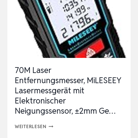
WASSERWAAGENBLASEN,
±2MM
GENAUIGKEIT,2…
70M Laser
Entfernungsmesser, MiLESEEY
Lasermessgerät mit
Elektronischer
Neigungssensor, ±2mm Ge…
70M
WEITERLESEN
LASER