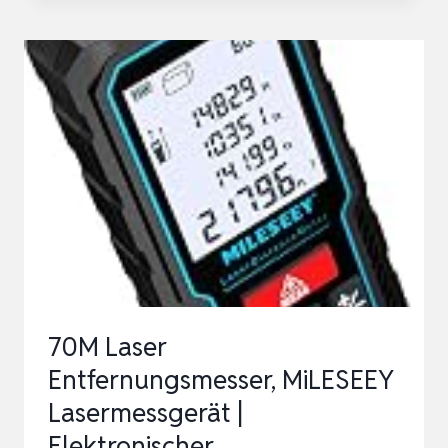
LASER-
ENTFERNUNGSMESSER
GLM
40-
31
(IP
65,
STOSSDÄMPFENDES G
EHÄUSE, 7
M
ESSMOD…
70M Laser
Entfernungsmesser, MiLESEEY
Lasermessgerät |
Elektronischer