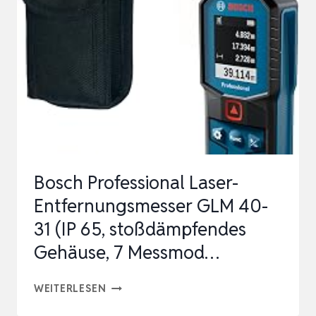
40-
31
(IP
65,
STOSSDÄMPFENDES G
EHÄUSE, 7
M
ESSMOD…
Bosch Professional Laser-
Entfernungsmesser GLM 40-
31 (IP 65, stoßdämpfendes
Gehäuse, 7 Messmod…
BOSCH
WEITERLESEN
PROFESSIONAL