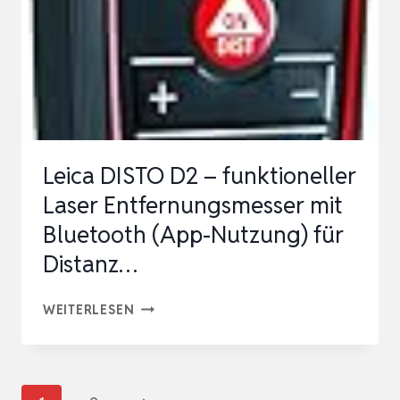
±2MM
GENAUIGKEIT,2…
Leica DISTO D2 – funktioneller
Laser Entfernungsmesser mit
Bluetooth (App-Nutzung) für
Distanz…
LEICA
WEITERLESEN
DISTO
D2
–
Seitennavigation