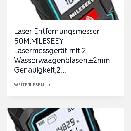
50
M,
ROBUST,
Laser Entfernungsmesser
IP65,
50M,MiLESEEY
BLUET…
Lasermessgerät mit 2
Wasserwaagenblasen,±2mm
Genauigkeit,2…
LASER
WEITERLESEN
ENTFERNUNGSMESSER
50M,MILESEEY
LASERMESSGERÄT
MIT
2