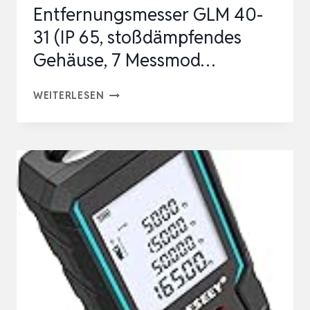
Entfernungsmesser GLM 40-
31 (IP 65, stoßdämpfendes
Gehäuse, 7 Messmod…
BOSCH
WEITERLESEN
PROFESSIONAL
LASER-
ENTFERNUNGSMESSER
GLM
40-
31
(IP
65,
STOSSDÄMPFENDES G
EHÄUSE, 7