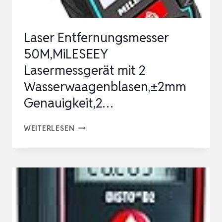
M
ESSMOD…
Laser Entfernungsmesser
50M,MiLESEEY
Lasermessgerät mit 2
Wasserwaagenblasen,±2mm
Genauigkeit,2…
LASER
WEITERLESEN
ENTFERNUNGSMESSER
50M,MILESEEY
LASERMESSGERÄT
MIT
2
WASSERWAAGENBLASEN,