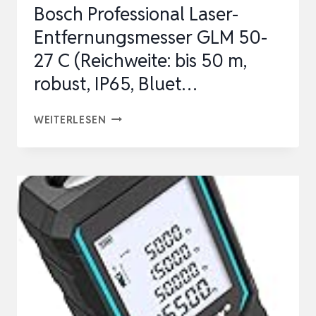
Bosch Professional Laser-
Entfernungsmesser GLM 50-
27 C (Reichweite: bis 50 m,
robust, IP65, Bluet…
BOSCH
WEITERLESEN
PROFESSIONAL
LASER-
ENTFERNUNGSMESSER
GLM
50-
27
C
(REICHWEITE:
BIS