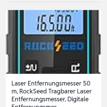
ENTFERNUNGSMESSER,
MILESEEY
LASERMESSGERÄT
MIT
ELEKTRONISCHER
NEIGUNGSSENSOR,
±2MM
GE…
Laser Entfernungsmesser 50
m, RockSeed Tragbarer Laser
Entfernungsmesser, Digitale
Entfernungsmes…