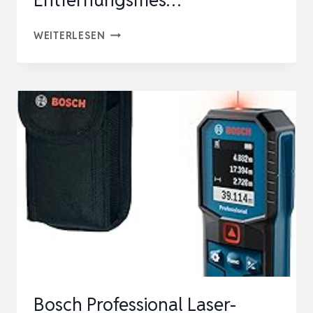
LASER
WEITERLESEN
ENTFERNUNGSMESSER
50
M,
ROCKSEED
TRAGBARER
LASER
ENTFERNUNGSMESSER,
DIGITALE
ENTFERNUNGSMES…
Bosch Professional Laser-