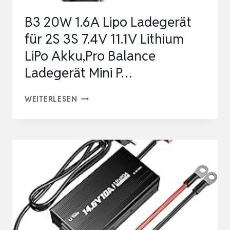
B3 20W 1.6A Lipo Ladegerät
für 2S 3S 7.4V 11.1V Lithium
LiPo Akku,Pro Balance
Ladegerät Mini P…
B3
WEITERLESEN
20W
1.6A
LIPO
LADEGERÄT
FÜR
2S
3S
7.4V