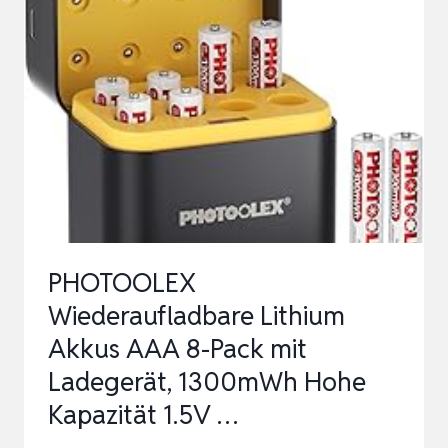
STÜCK
WIEDERAUFLADBARE
LITHIUM
1,5V
3600MWH
MIT
SCHWARZEM
SCHNELLES
AUFLADE…
PHOTOOLEX
Wiederaufladbare Lithium
Akkus AAA 8-Pack mit
Ladegerät, 1300mWh Hohe
Kapazität 1.5V …