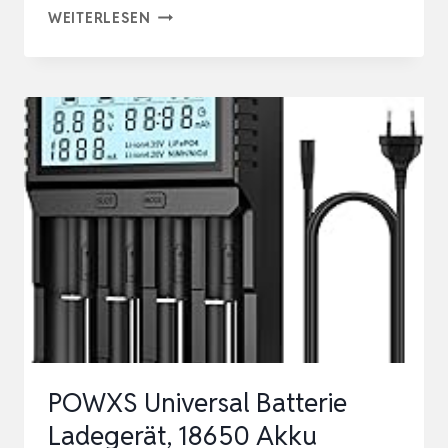
PHOTOOLEX
WEITERLESEN
WIEDERAUFLADBARE
LITHIUM
AKKUS
AAA
8-
PACK
MIT
LADEGERÄT,
1300MWH
HOHE
KAPAZITÄT
1.5V
POWXS Universal Batterie
…
Ladegerät, 18650 Akku