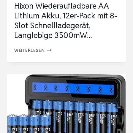
Hixon Wiederaufladbare AA
Lithium Akku, 12er-Pack mit 8-
Slot Schnellladegerät,
Langlebige 3500mW…
HIXON
WEITERLESEN
WIEDERAUFLADBARE
AA
LITHIUM
AKKU,
12ER-
PACK
MIT
8-
SLOT