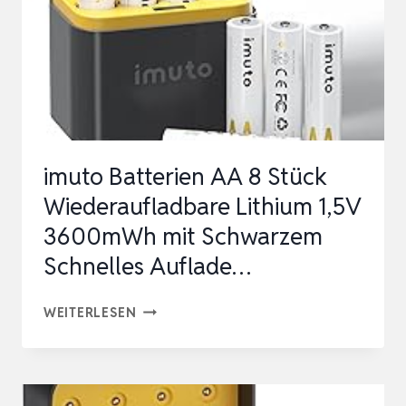
MIT
8-
SLOT
SCHNELLLADEGERÄT,
LANGLEBIGE
3500MW…
imuto Batterien AA 8 Stück
Wiederaufladbare Lithium 1,5V
3600mWh mit Schwarzem
Schnelles Auflade…
IMUTO
WEITERLESEN
BATTERIEN
AA
8