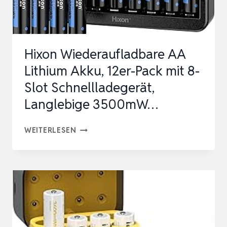
SCHNELLLADEGERÄT,
LANGLEBIGE
3500MW…
Hixon Wiederaufladbare AA
Lithium Akku, 12er-Pack mit 8-
Slot Schnellladegerät,
Langlebige 3500mW…
HIXON
WEITERLESEN
WIEDERAUFLADBARE
AA
LITHIUM
AKKU,
12ER-
PACK