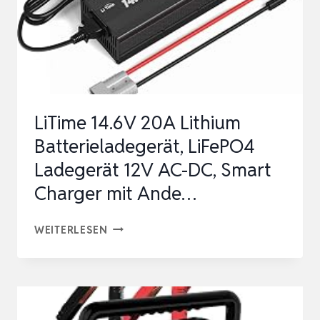
LiTime 14.6V 20A Lithium
Batterieladegerät, LiFePO4
Ladegerät 12V AC-DC, Smart
Charger mit Ande…
LITIME
WEITERLESEN
14.6V
20A
LITHIUM
BATTERIELADEGERÄT,