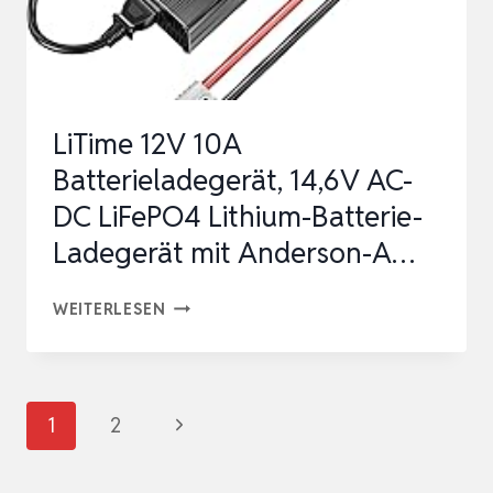
11.1V
LITHIUM
LIPO
AKKU,PRO
LiTime 12V 10A
BALANCE
Batterieladegerät, 14,6V AC-
LADEGERÄT
DC LiFePO4 Lithium-Batterie-
MINI
Ladegerät mit Anderson-A…
P…
LITIME
WEITERLESEN
12V
10A
BATTERIELADEGERÄT,
Seitennavigation
Nächste
1
2
14,6V
Seite
AC-