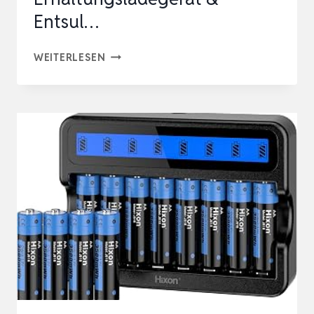
Entsul…
NOCO
WEITERLESEN
GENIUS1:
1A
BATTERIELADEGERÄT
FÜR
AUTO
&
MOTORRAD
—
6V/12V
ERHALTUNGSLADEGERÄT
&
ENTSUL…