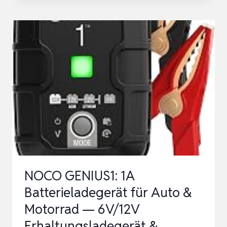
AUTOBATTERIE
LADEGERÄT,
30A
LADEGERÄTE
FÜR
AUTOBATTERIEN,
BATTERIELADEGERÄT
K…
NOCO GENIUS1: 1A
Batterieladegerät für Auto &
Motorrad — 6V/12V
Erhaltungsladegerät &