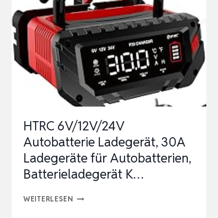
LIFEPO4
LADEGERÄT
12V
AC-
DC,
SMART
CHARGER
MIT
HTRC 6V/12V/24V
ANDE…
Autobatterie Ladegerät, 30A
Ladegeräte für Autobatterien,
Batterieladegerät K…
HTRC
WEITERLESEN
6V/12V/24V