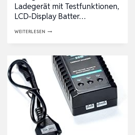
Ladegerät mit Testfunktionen,
LCD-Display Batter…
POWXS
WEITERLESEN
UNIVERSAL
BATTERIE
LADEGERÄT,
18650
AKKU
LADEGERÄT
MIT
TESTFUNKTIONEN,
LCD-
DISPLAY
BATTER…