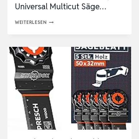
Universal Multicut Säge…
S&R
WEITERLESEN
KREISSÄGEBLATT
305
X
30
MM
FWF-
DESIGN,
100
WOLFRAMKARBID
HW
ZÄHNE,
UNIVERSAL