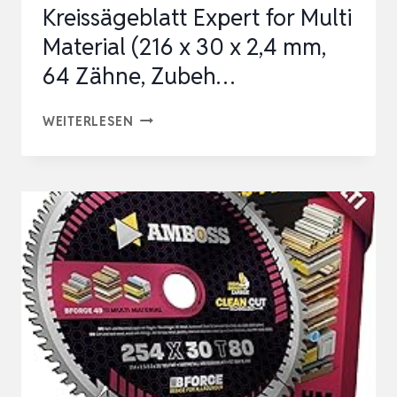
Kreissägeblatt Expert for Multi
Material (216 x 30 x 2,4 mm,
64 Zähne, Zubeh…
BOSCH
WEITERLESEN
PROFESSIONAL
KREISSÄGEBLATT
EXPERT
FOR
MULTI
MATERIAL
(216
X
30
X