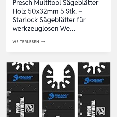
Presch Multitool Sägeblätter
MULTICUT
Holz 50x32mm 5 Stk. –
SÄGE…
Starlock Sägeblätter für
werkzeuglosen We…
PRESCH
WEITERLESEN
MULTITOOL
SÄGEBLÄTTER
HOLZ
50X32MM
5
STK.
–
STARLOCK
SÄGEBLÄTTER