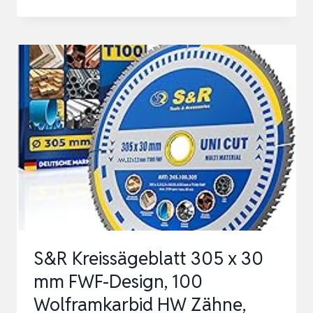
HM
KREISSÄGEBLATT
216X30MM
64
ZÄHNE
FÜR
ALUMINIUM
MULTI-
MATERIAL
SÄGEBLATT
216×30
IDEAL…
S&R Kreissägeblatt 305 x 30
mm FWF-Design, 100
Wolframkarbid HW Zähne,