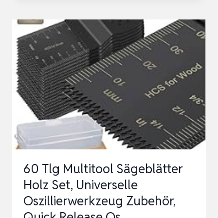
TLG
TITAN-
BESCHICHTETE
MULTITOOL
SÄGEBLÄTTER
SET
OSZILLIERENDE
SÄGEBLÄTTER
SCHNEIDET…
60 Tlg Multitool Sägeblätter
Holz Set, Universelle
Oszillierwerkzeug Zubehör,
Quick Release Os…