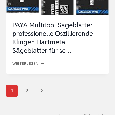
FÜR
WERKZEUGLOSEN
WE…
PAYA Multitool Sägeblätter
professionelle Oszillierende
Klingen Hartmetall
Sägeblatter für sc…
PAYA
WEITERLESEN
MULTITOOL
SÄGEBLÄTTER
PROFESSIONELLE
Seitennavigation
Nächste
1
2
OSZILLIERENDE
Seite
KLINGEN
HARTMETALL