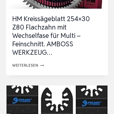
2,4
MM,
HM Kreissägeblatt 254×30
64
Z80 Flachzahn mit
ZÄHNE,
Wechselfase für Multi –
ZUBEH…
Feinschnitt. AMBOSS
WERKZEUG…
HM
WEITERLESEN
KREISSÄGEBLATT
254×30
Z80
FLACHZAHN
MIT
WECHSELFASE