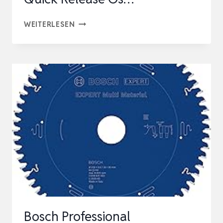
60
WEITERLESEN
TLG
MULTITOOL
SÄGEBLÄTTER
HOLZ
SET,
UNIVERSELLE
OSZILLIERWERKZEUG
ZUBEHÖR,
QUICK
RELEASE
OS…
Bosch Professional