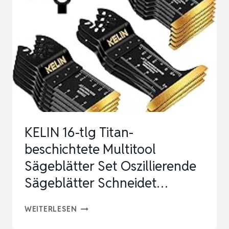
IDEAL
FÜR
HOLZ,
METALL
&
ALUMINIUM
–
KOMPATIBEL
KELIN 16-tlg Titan-
MIT
beschichtete Multitool
TAUCHSÄGE
Sägeblätter Set Oszillierende
&
Sägeblätter Schneidet…
KRE…
KELIN
WEITERLESEN
16-