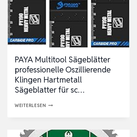
FÜR
MULTI
–
FEINSCHNITT.
AMBOSS
WERKZEUG…
PAYA Multitool Sägeblätter
professionelle Oszillierende
Klingen Hartmetall
Sägeblatter für sc…
PAYA
WEITERLESEN
MULTITOOL
SÄGEBLÄTTER
PROFESSIONELLE