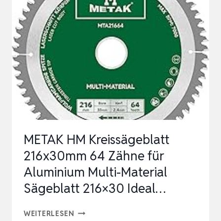
OSZILLIERENDE
KLINGEN
HARTMETALL
SÄGEBLATTER
FÜR
SC…
METAK HM Kreissägeblatt
216x30mm 64 Zähne für
Aluminium Multi-Material
Sägeblatt 216×30 Ideal…
METAK
WEITERLESEN