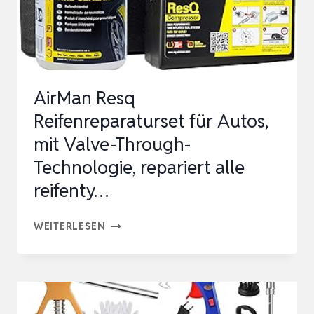
MM
PATCHE
UND
6MM
AirMan Resq
STANG…
Reifenreparaturset für Autos,
mit Valve-Through-
Technologie, repariert alle
reifenty…
AIRMAN
WEITERLESEN
RESQ
REIFENREPARATURSET
FÜR
AUTOS,