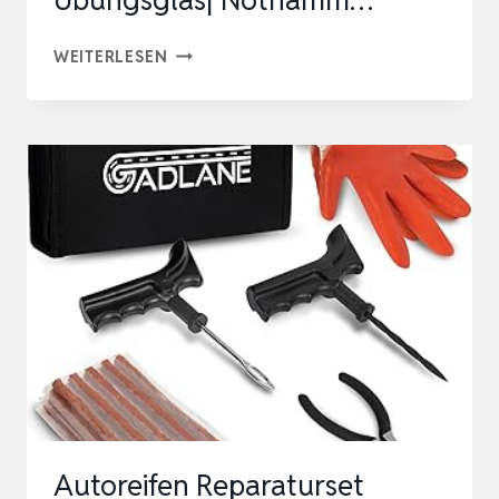
2IN1
WEITERLESEN
NOTFALLHAMMER
AUTO
MIT
GURTSCHNEIDER
UND
GLASBRECHER
FÜRS
AUTO
|
INKL.
ÜBUNGSGLAS|
NOTHAMM…
Autoreifen Reparaturset