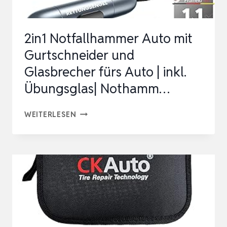
2in1 Notfallhammer Auto mit
Gurtschneider und
Glasbrecher fürs Auto | inkl.
Übungsglas| Nothamm…
2IN1
WEITERLESEN
NOTFALLHAMMER
AUTO
MIT
GURTSCHNEIDER
UND
GLASBRECHER
FÜRS