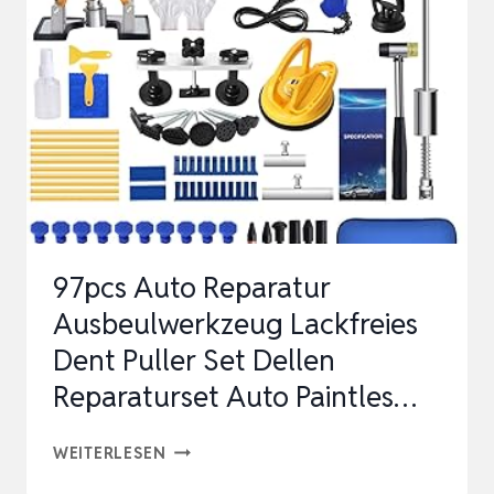
MIT
VALVE-
THROUGH-
TECHNOLOGIE,
REPARIERT
ALLE
REIFENTY…
97pcs Auto Reparatur
Ausbeulwerkzeug Lackfreies
Dent Puller Set Dellen
Reparaturset Auto Paintles…
97PCS
WEITERLESEN
AUTO