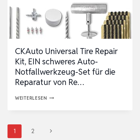
AUTO
|
INKL.
ÜBUNGSGLAS|
NOTHAMM…
CKAuto Universal Tire Repair
Kit, EIN schweres Auto-
Notfallwerkzeug-Set für die
Reparatur von Re…
CKAUTO
WEITERLESEN
UNIVERSAL
TIRE
REPAIR
Seitennavigation
Nächste
1
2
KIT,