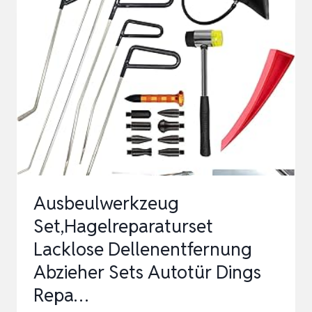
7
STÜCK
SCHLAUCHLOS
FÜR
NOTFÄLLE
AUTO…
Ausbeulwerkzeug
Set,Hagelreparaturset
Lacklose Dellenentfernung
Abzieher Sets Autotür Dings
Repa…