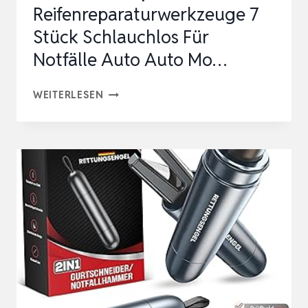
Reifenreparaturwerkzeuge 7
Stück Schlauchlos Für
Notfälle Auto Auto Mo…
AUTOREIFEN
WEITERLESEN
REPARATURSET
REIFENREPARATURWERKZEUGE
7
STÜCK
SCHLAUCHLOS
FÜR
NOTFÄLLE
AUTO
AUTO
MO…