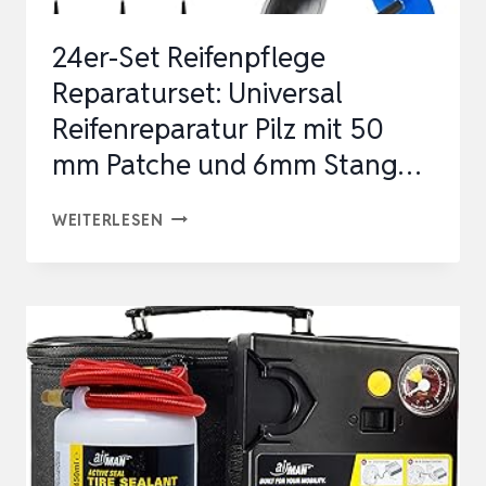
24er-Set Reifenpflege
Reparaturset: Universal
Reifenreparatur Pilz mit 50
mm Patche und 6mm Stang…
24ER-
WEITERLESEN
SET
REIFENPFLEGE
REPARATURSET:
UNIVERSAL
REIFENREPARATUR
PILZ
MIT
50