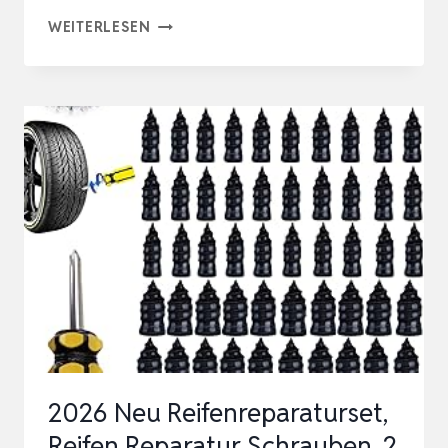
AUSBEULWERKZEUG
WEITERLESEN
SET,HAGELREPARATURSET
LACKLOSE
DELLENENTFERNUNG
ABZIEHER
SETS
AUTOTÜR
DINGS
REPA…
2026 Neu Reifenreparaturset,
Reifen Reparatur Schrauben, 2