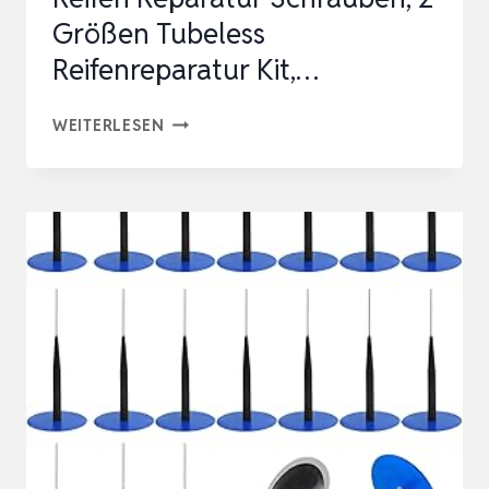
Größen Tubeless
Reifenreparatur Kit,…
2026
WEITERLESEN
NEU
REIFENREPARATURSET,
REIFEN
REPARATUR
SCHRAUBEN,
2
GRÖSSEN T
UBELESS R
EIFENREPARATUR K
IT,…