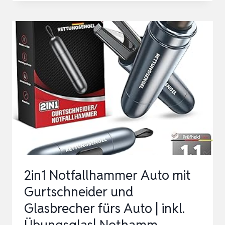
REPARATUR
AUSBEULWERKZEUG
LACKFREIES
DENT
PULLER
SET
DELLEN
REPARATURSET
AUTO
PAINTLES…
2in1 Notfallhammer Auto mit
Gurtschneider und
Glasbrecher fürs Auto | inkl.
Übungsglas| Nothamm…