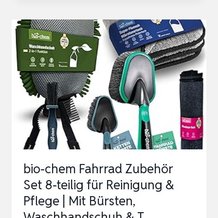
|
REINIGUNGSMITTEL
UND
PFLEGEMITTEL
FÜR
SPÜLEN
UND
ARMATUREN
|
PROFESSIONELL…
bio-chem Fahrrad Zubehör
Set 8-teilig für Reinigung &
Pflege | Mit Bürsten,
Waschhandschuh & T…