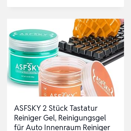
INNENRAUMREINIGER
AUTO
500
ML
–
NEUWAGEN-
FRISCHE
IN
MINUTEN
–
KRAFTVOLL
&
ASFSKY 2 Stück Tastatur
SCHONEND
Reiniger Gel, Reinigungsgel
–
für Auto Innenraum Reiniger
COCK…