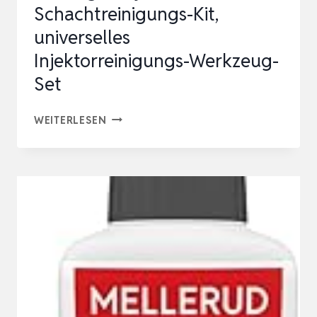
Schachtreinigungs-Kit,
WASCHHANDSCHUH
universelles
&
Injektorreinigungs-Werkzeug-
T…
Set
14-
WEITERLESEN
TEILIGES
INJEKTORSITZ-
UND
SCHACHTREINIGUNGS-
KIT,
UNIVERSELLES
INJEKTORREINIGUNGS-
WERKZEUG-
SET