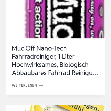
0,5
L
|
WIRKUNGSVOLLES
SPRAY
GEGEN
Muc Off Nano-Tech
HARTNÄCKIGE
Fahrradreiniger, 1 Liter –
V…
Hochwirksames, Biologisch
Abbaubares Fahrrad Reinigu…
MUC
WEITERLESEN
OFF
NANO-
TECH