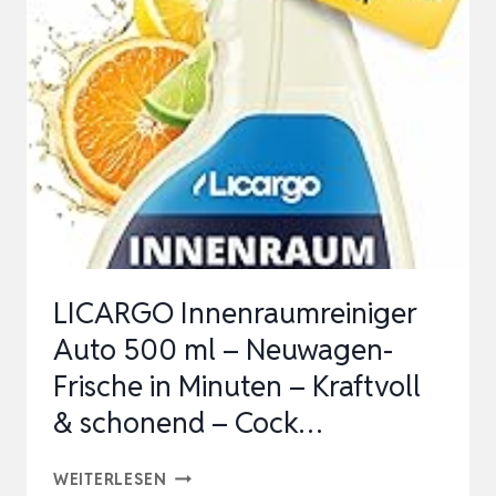
FAHRRADREINIGER,
1
LITER
–
HOCHWIRKSAMES,
BIOLOGISCH
ABBAUBARES
FAHRRAD
REINIGU…
LICARGO Innenraumreiniger
Auto 500 ml – Neuwagen-
Frische in Minuten – Kraftvoll
& schonend – Cock…
LICARGO
WEITERLESEN