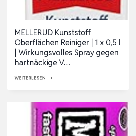
MELLERUD Kunststoff
Oberflächen Reiniger | 1 x 0,5 l
| Wirkungsvolles Spray gegen
hartnäckige V…
MELLERUD
WEITERLESEN
KUNSTSTOFF
OBERFLÄCHEN
REINIGER
|
1
X