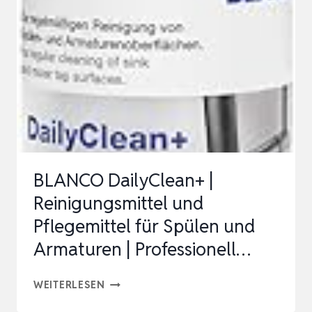
WERKZEUG
MIT
STAHL
NYLON
BÜRSTEN
|
STAHLDRAHT
BÜRSTEN,
BLANCO DailyClean+ |
…
Reinigungsmittel und
Pflegemittel für Spülen und
Armaturen | Professionell…
BLANCO
WEITERLESEN
DAILYCLEAN+