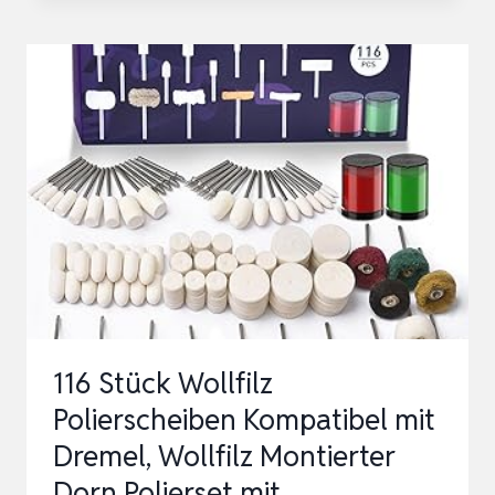
10
STÜCKE
SCHLEIFSCHEIBEN
SCHLEIFVLIES
125
X
22,2
MM
POLIERSCHEIBE
NYLONFASER，
GROBREIN…
116 Stück Wollfilz
Polierscheiben Kompatibel mit
Dremel, Wollfilz Montierter
Dorn Polierset mit …