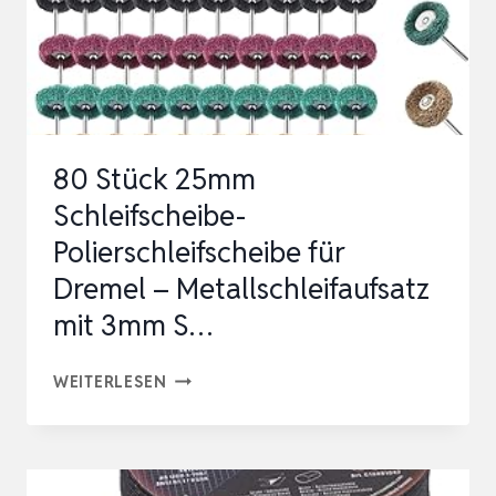
DORN
POLIERSET
MI…
80 Stück 25mm
Schleifscheibe-
Polierschleifscheibe für
Dremel – Metallschleifaufsatz
mit 3mm S…
80
WEITERLESEN
STÜCK
25MM
SCHLEIFSCHEIBE-