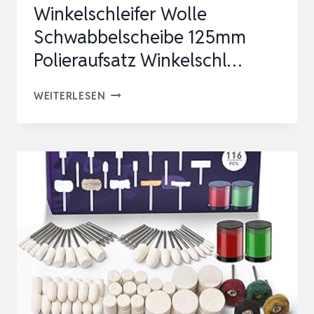
Winkelschleifer Wolle
Schwabbelscheibe 125mm
Polieraufsatz Winkelschl…
SALI
WEITERLESEN
POLIERHAUBEN
10
STÜCK
WINKELSCHLEIFER
WOLLE
SCHWABBELSCHEIBE
125MM
POLIERAUFSATZ
WINKELSCHL…