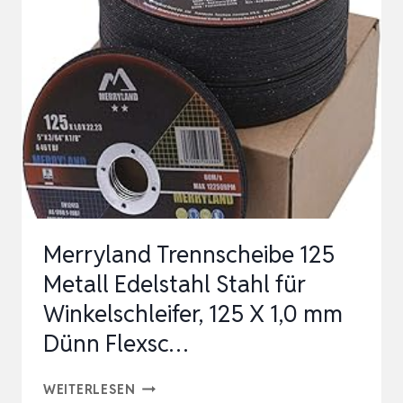
POLIERSCHLEIFSCHEIBE
FÜR
DREMEL
–
METALLSCHLEIFAUFSATZ
MIT
3MM
S…
Merryland Trennscheibe 125
Metall Edelstahl Stahl für
Winkelschleifer, 125 X 1,0 mm
Dünn Flexsc…
MERRYLAND
WEITERLESEN