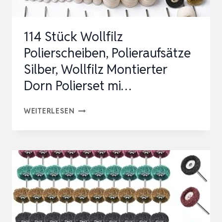
114 Stück Wollfilz
Polierscheiben, Polieraufsätze
Silber, Wollfilz Montierter
Dorn Polierset mi…
114
WEITERLESEN
STÜCK
WOLLFILZ
POLIERSCHEIBEN,
POLIERAUFSÄTZE
SILBER,
WOLLFILZ
MONTIERTER