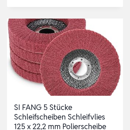
TRENNSCHEIBE
125
METALL
EDELSTAHL
STAHL
FÜR
WINKELSCHLEIFER,
125
X
1,0
MM
DÜNN
SI FANG 5 Stücke
FLEXSC…
Schleifscheiben Schleifvlies
125 x 22,2 mm Polierscheibe