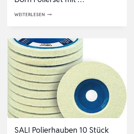
116
WEITERLESEN
STÜCK
WOLLFILZ
POLIERSCHEIBEN
KOMPATIBEL
MIT
DREMEL,
WOLLFILZ
MONTIERTER
DORN
POLIERSET
MIT
…
SALI Polierhauben 10 Stück