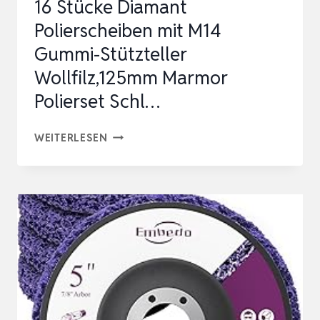
16 Stücke Diamant
…
Polierscheiben mit M14
Gummi-Stützteller
Wollfilz,125mm Marmor
Polierset Schl…
16
WEITERLESEN
STÜCKE
DIAMANT
POLIERSCHEIBEN
MIT
M14
GUMMI-
STÜTZTELLER
WOLLFILZ,125MM