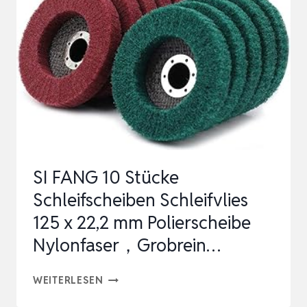
STAHL/EDELSTAHL
–
POLIEREN
ENTROSTER
KEHLNAHT
SCHLEIFEN
–
AMB…
SI FANG 10 Stücke
Schleifscheiben Schleifvlies
125 x 22,2 mm Polierscheibe
Nylonfaser，Grobrein…
SI
WEITERLESEN
FANG