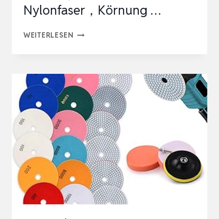
Nylonfaser，Körnung …
SI
WEITERLESEN
FANG
5
STÜCKE
SCHLEIFSCHEIBEN
SCHLEIFVLIES
125
X
22,2
MM
POLIERSCHEIBE
NYLONFASER，
KÖRNUNG