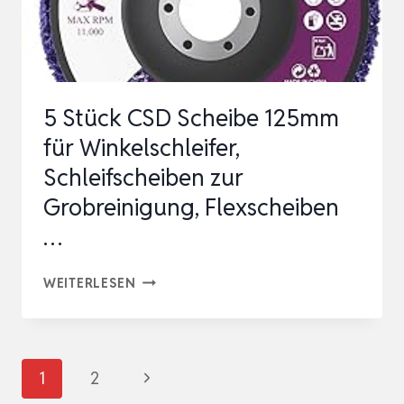
MARMOR
POLIERSET
SCHL…
5 Stück CSD Scheibe 125mm
für Winkelschleifer,
Schleifscheiben zur
Grobreinigung, Flexscheiben
…
5
WEITERLESEN
STÜCK
CSD
SCHEIBE
Seitennavigation
Nächste
1
2
125MM