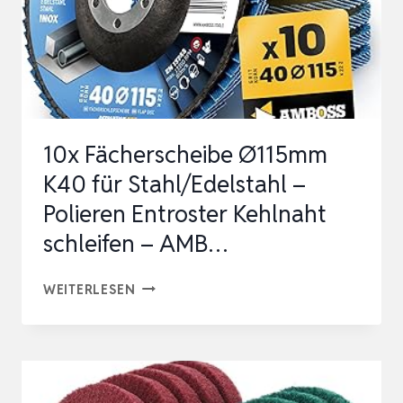
10x Fächerscheibe Ø115mm
K40 für Stahl/Edelstahl –
Polieren Entroster Kehlnaht
schleifen – AMB…
10X
WEITERLESEN
FÄCHERSCHEIBE
Ø115MM
K40
FÜR