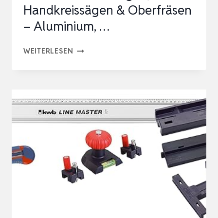
Handkreissägen & Oberfräsen
– Aluminium, …
UNIVERSAL-
WEITERLESEN
FÜHRUNGSSCHIENE
145
CM
FÜR
STICHSÄGEN,
HANDKREISSÄGEN
&
OBERFRÄSEN
–
ALUMINIUM,
…