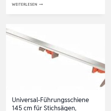
014L
WEITERLESEN
FÜHRUNGSSCHIENE
FÜR
PRÄZISE
UND
GERADE
SÄGESCHNITTE
MIT
STICHSÄGEN
ALLER
MARKEN
Universal-Führungsschiene
145 cm für Stichsägen,