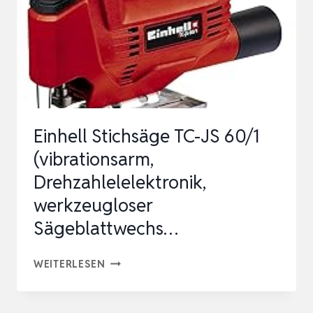
LÄNGE,
UNIVERSAL-
FÜHRUNGSSCHIENE
FÜR
KREISSÄGE,
…
Einhell Stichsäge TC-JS 60/1
(vibrationsarm,
Drehzahlelelektronik,
werkzeugloser
Sägeblattwechs…
EINHELL
WEITERLESEN
STICHSÄGE
TC-