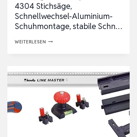
4304 Stichsäge,
Schnellwechsel-Aluminium-
Schuhmontage, stabile Schn…
STICHSÄGEN-
WEITERLESEN
GRUNDPLATTE
FÜR
4304
STICHSÄGE,
SCHNELLWECHSEL-
ALUMINIUM-
SCHUHMONTAGE,
STABILE
SCHN…