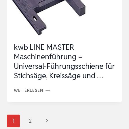
UNIVERSAL-
FÜHRUNGSSCHIENE
FÜR
KREISSÄGE,
…
kwb LINE MASTER
Maschinenführung –
Universal-Führungsschiene für
Stichsäge, Kreissäge und …
KWB
WEITERLESEN
LINE
MASTER
MASCHINENFÜHRUNG
Seitennavigation
Nächste
1
2
–