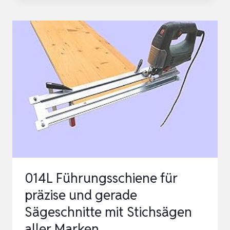
145
CM
FÜR
STICHSÄGEN,
HANDKREISSÄGEN
&
OBERFRÄSEN
–
ALUMINIUM,
…
014L Führungsschiene für
präzise und gerade
Sägeschnitte mit Stichsägen
aller Marken