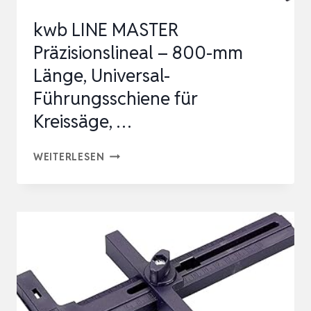
kwb LINE MASTER
Präzisionslineal – 800-mm
Länge, Universal-
Führungsschiene für
Kreissäge, …
KWB
WEITERLESEN
LINE
MASTER
PRÄZISIONSLINEAL
–
800-
MM
LÄNGE,