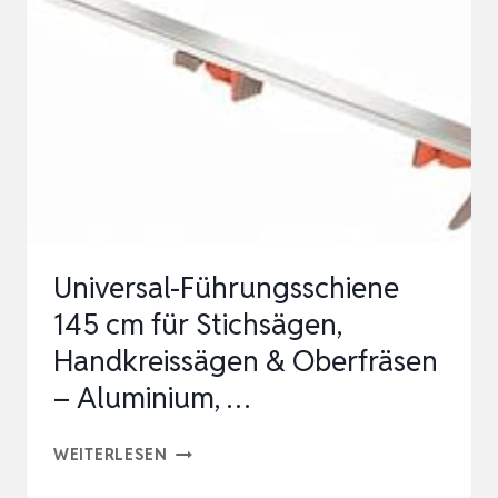
KREIS-
UND
STICHSÄGEN,
LÄNGSFÜHRUNG
AUSZIEHBAR
35…
Universal-Führungsschiene
145 cm für Stichsägen,
Handkreissägen & Oberfräsen
– Aluminium, …
UNIVERSAL-
WEITERLESEN
FÜHRUNGSSCHIENE