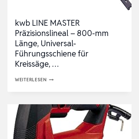
kwb LINE MASTER
Präzisionslineal – 800-mm
Länge, Universal-
Führungsschiene für
Kreissäge, …
KWB
WEITERLESEN
LINE
MASTER
PRÄZISIONSLINEAL
–
800-
MM