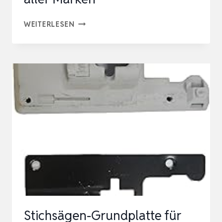
014L
WEITERLESEN
FÜHRUNGSSCHIENE
FÜR
PRÄZISE
UND
GERADE
SÄGESCHNITTE
MIT
STICHSÄGEN
ALLER
MARKEN
Stichsägen-Grundplatte für