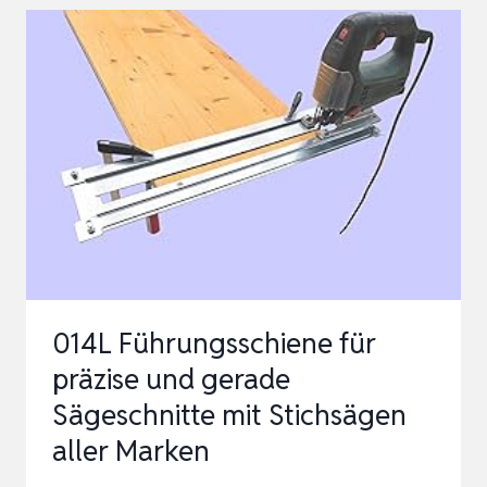
JS
60/1
(VIBRATIONSARM,
DREHZAHLELELEKTRONIK,
WERKZEUGLOSER
SÄGEBLATTWECHS…
014L Führungsschiene für
präzise und gerade
Sägeschnitte mit Stichsägen
aller Marken