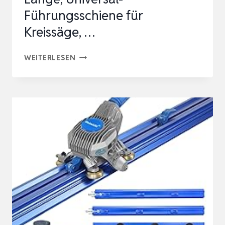
Führungsschiene für
Kreissäge, …
KWB
WEITERLESEN
LINE
MASTER
PRÄZISIONSLINEAL
–
800-
MM
LÄNGE,
UNIVERSAL-
FÜHRUNGSSCHIENE
FÜR
KREISSÄGE,