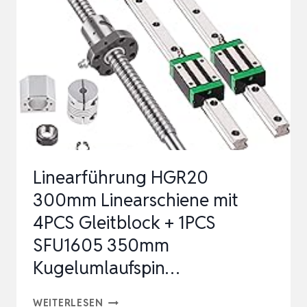
FÜR
TISCHLEREI
UND
HOLZSCH…
Linearführung HGR20
300mm Linearschiene mit
4PCS Gleitblock + 1PCS
SFU1605 350mm
Kugelumlaufspin…
LINEARFÜHRUNG
WEITERLESEN