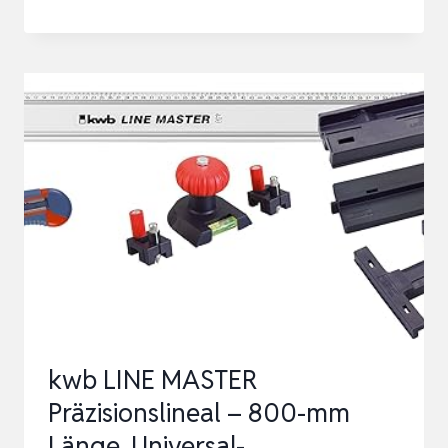
HGR20
300MM
LINEARSCHIENE
MIT
4PCS
GLEITBLOCK
+
1PCS
SFU1605
350MM
KUGELUMLAUFSPIN…
kwb LINE MASTER
Präzisionslineal – 800-mm
Länge, Universal-