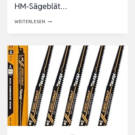
HM-Sägeblät…
GÜDE
WEITERLESEN
SÄGEBLATTSCHÄRFGERÄT
GSS
400
(110
W,
5300
1/MIN,
ZUM
SCHÄRFEN
VON
CV-
UND