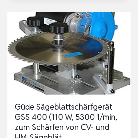
SCHÄRFER
FÜR
MULTITOOL
SÄGEBLÄTTER
–
PRÄZISIONS-
SCHÄRFER
FÜR
BOHRMASCHINE
ZU…
Güde Sägeblattschärfgerät
GSS 400 (110 W, 5300 1/min,
zum Schärfen von CV- und
HM-Sägeblät…