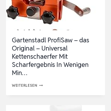
SCHÄRFER
FÜR
BOHRMASCHINE
ZU…
Gartenstadl ProfiSaw – das
Original – Universal
Kettenschaerfer Mit
Scharfergebnis In Wenigen
Min…
GARTENSTADL
WEITERLESEN
PROFISAW
–
DAS