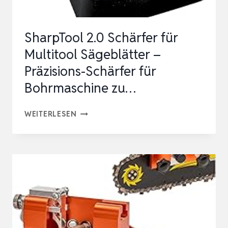
SharpTool 2.0 Schärfer für
Multitool Sägeblätter –
Präzisions-Schärfer für
Bohrmaschine zu…
SHARPTOOL
WEITERLESEN
2.0
SCHÄRFER
FÜR
MULTITOOL
SÄGEBLÄTTER
–
PRÄZISIONS-