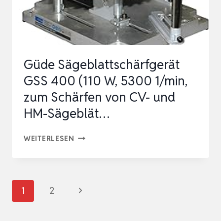
MIT
NÄGELN
ABBRUCH
225MM
Güde Sägeblattschärfgerät
6TPI
GSS 400 (110 W, 5300 1/min,
…
zum Schärfen von CV- und
HM-Sägeblät…
GÜDE
WEITERLESEN
SÄGEBLATTSCHÄRFGERÄT
GSS
400
Seitennavigation
Nächste
1
2
(110
Seite
W,