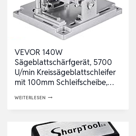
VEVOR 140W
Sägeblattschärfgerät, 5700
U/min Kreissägeblattschleifer
mit 100mm Schleifscheibe,…
VEVOR
WEITERLESEN
140W
SÄGEBLATTSCHÄRFGERÄT,
5700
U/MIN