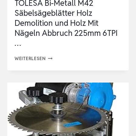
TOLESA Bi-Metall M42
HM-
Säbelsägeblätter Holz
SÄGEBLÄT…
Demolition und Holz Mit
Nägeln Abbruch 225mm 6TPI
…
TOLESA
WEITERLESEN
BI-
METALL
M42
SÄBELSÄGEBLÄTTER
HOLZ
DEMOLITION
UND
HOLZ