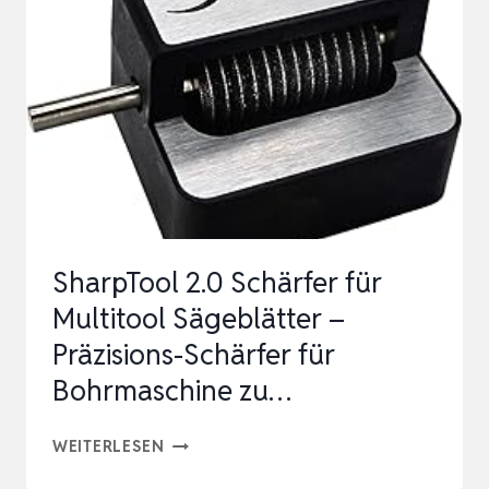
KREISSÄGEBLATTSCHLEIFER
MIT
100MM
SCHLEIFSCHEIBE,
…
SharpTool 2.0 Schärfer für
Multitool Sägeblätter –
Präzisions-Schärfer für
Bohrmaschine zu…
SHARPTOOL
WEITERLESEN
2.0