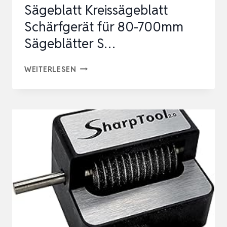
Sägeblatt Kreissägeblatt
SÄGEBLÄT…
Schärfgerät für 80-700mm
Sägeblätter S…
MINRS
WEITERLESEN
370W
SCHÄRFMASCHINE
SÄGEBLATT
KREISSÄGEBLATT
SCHÄRFGERÄT
FÜR
80-
700MM
SÄGEBLÄTTER
S…