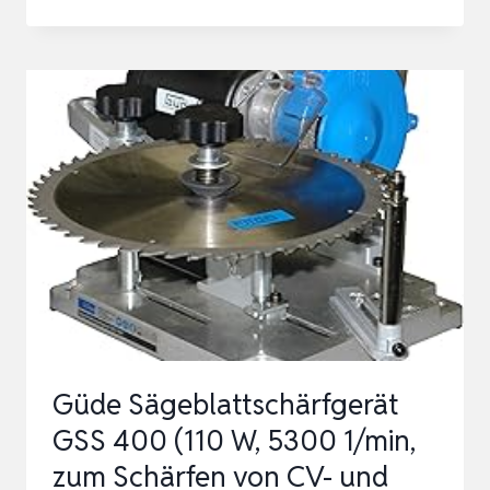
SÄGEBLATT
SCHLEIFMASCHINE,
370W
KREISSÄGEBLATT
SCHÄRFGERÄT,
2800RPM
SHARPENING
MAC…
Güde Sägeblattschärfgerät
GSS 400 (110 W, 5300 1/min,
zum Schärfen von CV- und