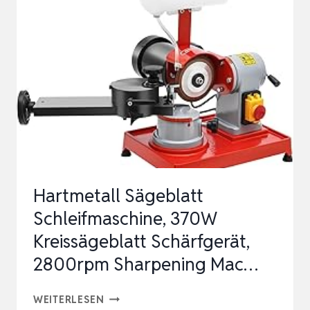
ORIGINAL
–
UNIVERSAL
KETTENSCHAERFER
MIT
SCHARFERGEBNIS
IN
WENIGEN
MIN…
Hartmetall Sägeblatt
Schleifmaschine, 370W
Kreissägeblatt Schärfgerät,
2800rpm Sharpening Mac…
HARTMETALL
WEITERLESEN