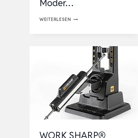
Moder…
MESSERSCHÄRFER
WEITERLESEN
–
SMART
SHARP
VON
LANTANA.
DIE
ERSTE
WAHL
ZUM
SCHÄRFEN
VON
KÜCHENMESSERN.
WORK SHARP®