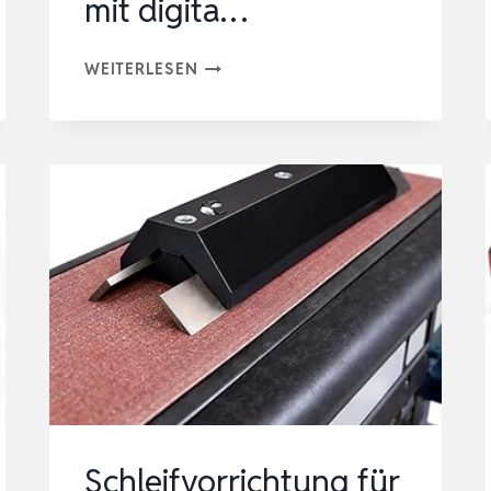
mit digita…
WORK
WEITERLESEN
SHARP®
PROFESSIONAL
PRECISION
ADJUST
KNIFE
SHARPENER-
PROFI
MESSER-
SCHÄRFER
SET
MIT
DIGITA…
Schleifvorrichtung für