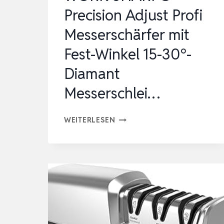
MODER…
Precision Adjust Profi
Messerschärfer mit
Fest-Winkel 15-30°-
Diamant
Messerschlei…
WORK
WEITERLESEN
SHARP®
PRECISION
ADJUST
PROFI
MESSERSCHÄRFER
MIT
FEST-