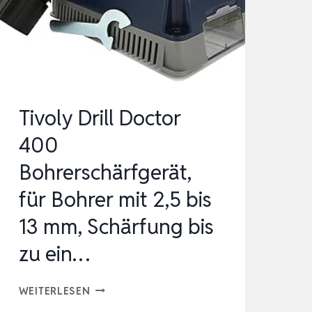
6
GÄNGE
EINSTELLBARER
…
Tivoly Drill Doctor
400
Bohrerschärfgerät,
für Bohrer mit 2,5 bis
13 mm, Schärfung bis
zu ein…
TIVOLY
WEITERLESEN
DRILL