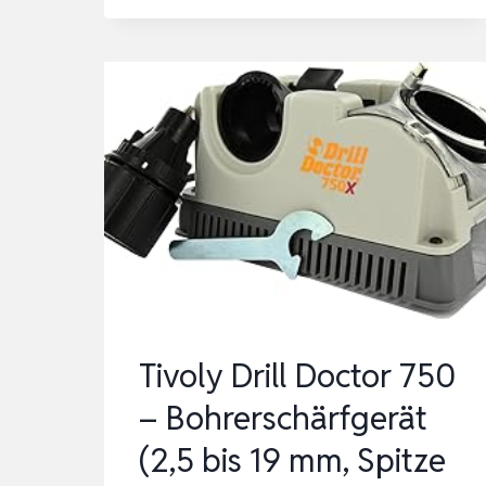
MESSERSCHÄRFER
3-
STUFEN-
DIAMANTSCHLEIFSCHEIBE
15°
PRÄZISIONS-
WINKELFÜHR…
Tivoly Drill Doctor 750
– Bohrerschärfgerät
(2,5 bis 19 mm, Spitze