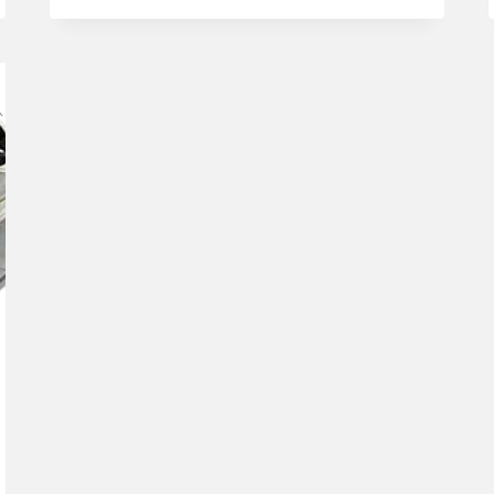
SMART
SHARP
VON
LANTANA.
DIE
ERSTE
WAHL
ZUM
SCHÄRFEN
VON
KÜCHENMESSERN.
MODER…