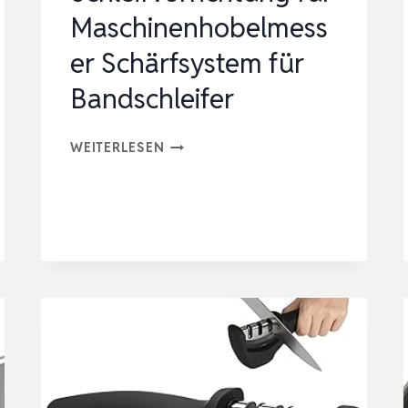
Maschinenhobelmess
er Schärfsystem für
Bandschleifer
SCHLEIFVORRICHTUNG
WEITERLESEN
FÜR
MASCHINENHOBELMESSER
SCHÄRFSYSTEM
FÜR
BANDSCHLEIFER