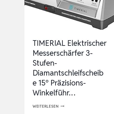
WINKEL
15-
30°-
DIAMANT
MESSERSCHLEI…
TIMERIAL Elektrischer
Messerschärfer 3-
Stufen-
Diamantschleifscheib
e 15° Präzisions-
Winkelführ…
TIMERIAL
WEITERLESEN
ELEKTRISCHER