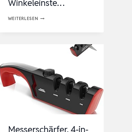
Winkeleinste…
HONGDUI
WEITERLESEN
SCHLEIFHILFE
STECHBEITEL
KIT,
MIT
SCHÄRFHALTER,
WINKELVORRICHTUNG,
SCHNELLE
WINKELEINSTE…
Messerschärfer, 4-in-