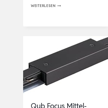
HEAVY
WEITERLESEN
DUTY
10
X
SINGLE
FITTING
FÜR
AIRLINESCHIENEN
-1340
DAN/KG
ENDBESCHLAG
L-
TRACK
ZURRSCHIENEN
Qub Focus Mittel-