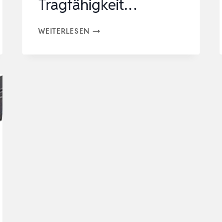
Tragfähigkeit…
6
WEITERLESEN
SET
ZURRÖSEN
ZUR
LADUNGSSICHERUNG
M10
VERZURRÖSEN
WOHNMOBIL
EDELSTAHL
ZUBEHÖR
TRAGFÄHIGKEIT…