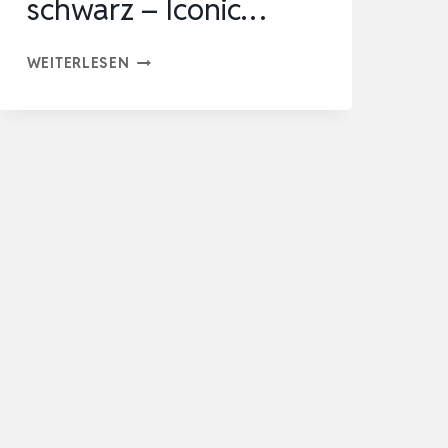
schwarz – Iconic…
QAZQA
WEITERLESEN
–
I-
STROMVERSORGUNG
MIT
QUADRATISCHER
MONTAGEPLATTE
FÜR
1-
PHASIGE
SCHIENE
SCHWARZ
–