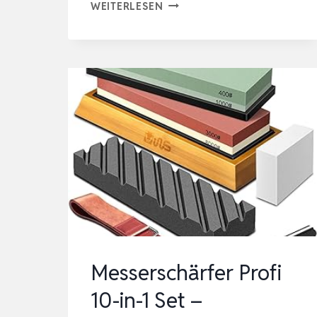
STECHBEITEL
WEITERLESEN
SCHLEIFHILFE,STEMMEISEN
SCHÄRFEN,SCHÄRFHALTER
SCHÄRFHILFE
FÜR
HOLZWERKZEUG
SCHÄR…
Messerschärfer Profi
10-in-1 Set –