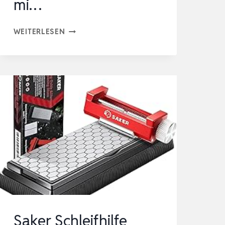
mi…
DIAMANT-
WEITERLESEN
SCHÄRFSTEIN,
3-
SEITEN-
KÖRNUNG
400/1000/8000,
PREMIUM
DIAMANT-
&
KERAMIK-
SCHLEIFSTEIN
MI…
Saker Schleifhilfe