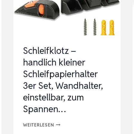
MESSER
SCHLEIFHILFE
ZUM
SCHÄRFEN
VON
Schleifklotz –
MESSERN
handlich kleiner
PER
Schleifpapierhalter
SCHLEIFS…
3er Set, Wandhalter,
einstellbar, zum
Spannen…
SCHLEIFKLOTZ
WEITERLESEN
–