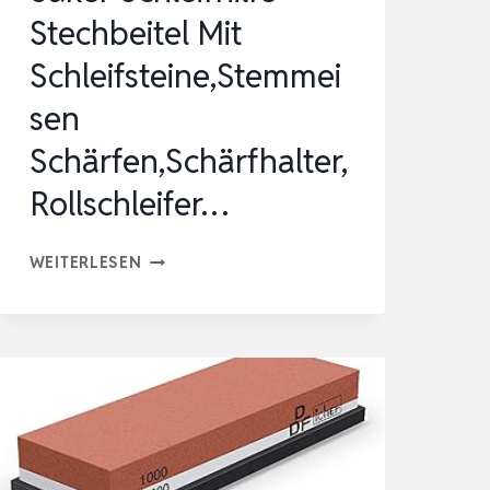
Stechbeitel Mit
Schleifsteine,Stemmei
sen
Schärfen,Schärfhalter,
Rollschleifer…
SAKER
WEITERLESEN
SCHLEIFHILFE
STECHBEITEL
MIT
SCHLEIFSTEINE,STEMMEISEN
SCHÄRFEN,SCHÄRFHALTER,ROLLSCHLEIF