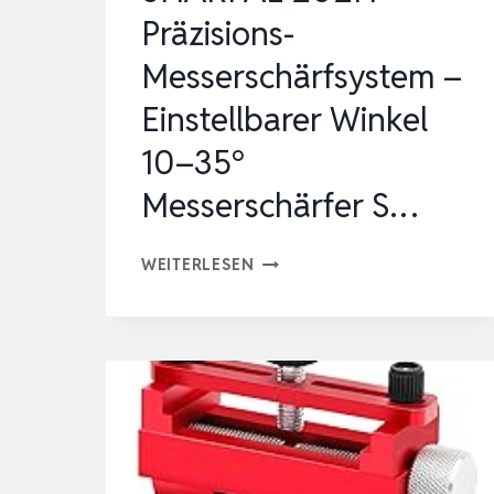
Präzisions-
Messerschärfsystem –
Einstellbarer Winkel
10–35°
Messerschärfer S…
SHARPAL
WEITERLESEN
202H
PRÄZISIONS-
MESSERSCHÄRFSYSTEM
–
EINSTELLBARER
WINKEL
10–