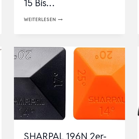
15 Bis…
BEASPIRE
WEITERLESEN
STECHBEITEL
SCHÄRFEN
SET,
SCHLEIFHILFE
STECHBEITEL
TOOL,
TECHBEITEL
SCHLEIFHILFE
15
BIS…
SHARPAL 196N 2er-