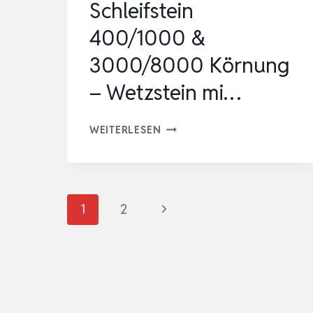
Schleifstein
400/1000 &
3000/8000 Körnung
– Wetzstein mi…
MESSERSCHÄRFER
WEITERLESEN
PROFI
10-
IN-
Seitennavigation
Nächste
1
2
1
SET
Seite
–
SCHLEIFSTEIN
400/1000