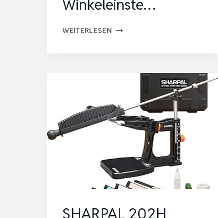
Winkeleinste…
HONGDUI
WEITERLESEN
SCHLEIFHILFE
STECHBEITEL
KIT,
MIT
SCHÄRFHALTER,
WINKELVORRICHTUNG,
SCHNELLE
WINKELEINSTE…
SHARPAL 202H