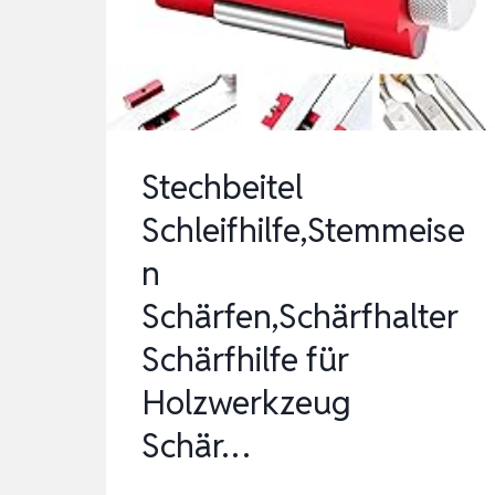
35°
MESSERSCHÄRFER
S…
Stechbeitel
Schleifhilfe,Stemmeise
n
Schärfen,Schärfhalter
Schärfhilfe für
Holzwerkzeug
Schär…