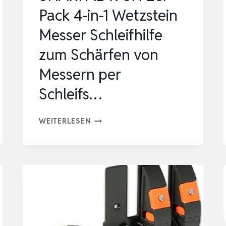
Pack 4-in-1 Wetzstein
Messer Schleifhilfe
zum Schärfen von
Messern per
Schleifs…
SHARPAL
WEITERLESEN
196N
2ER-
PACK
4-
IN-
1
WETZSTEIN