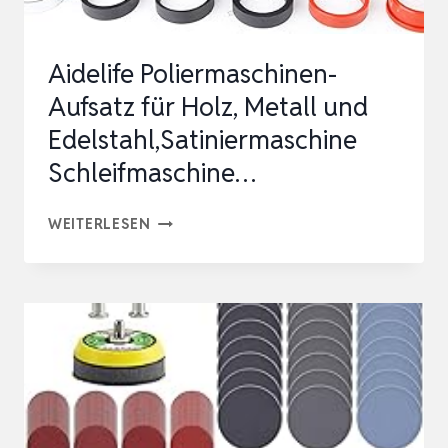
Aidelife Poliermaschinen-
Aufsatz für Holz, Metall und
Edelstahl,Satiniermaschine
Schleifmaschine…
AIDELIFE
WEITERLESEN
POLIERMASCHINEN-
AUFSATZ
FÜR
HOLZ,
METALL
UND
EDELSTAHL,SATINIERMASCHINE