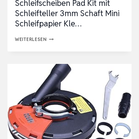
Schleifscheiben Pad Kit mit
Schleifteller 3mm Schaft Mini
Schleifpapier Kle…
TREKI
WEITERLESEN
100
STÜCK
25MM
SCHLEIFSCHEIBEN
PAD
KIT
MIT
SCHLEIFTELLER
3MM
SCHAFT