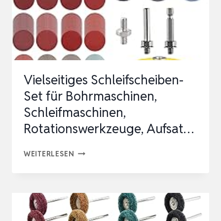
SCHLEIFMASCHINE…
Vielseitiges Schleifscheiben-
Set für Bohrmaschinen,
Schleifmaschinen,
Rotationswerkzeuge, Aufsat…
VIELSEITIGES
WEITERLESEN
SCHLEIFSCHEIBEN-
SET
FÜR
BOHRMASCHINEN,