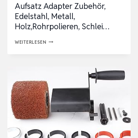
Aufsatz Adapter Zubehör,
Edelstahl, Metall,
Holz,Rohrpolieren, Schlei…
AIDELIFE
WEITERLESEN
ROHRBANDSCHLEIFER-
AUFSATZ
ADAPTER
ZUBEHÖR,
EDELSTAHL,
METALL,
HOLZ,ROHRPOLIEREN,
SCHLEI…