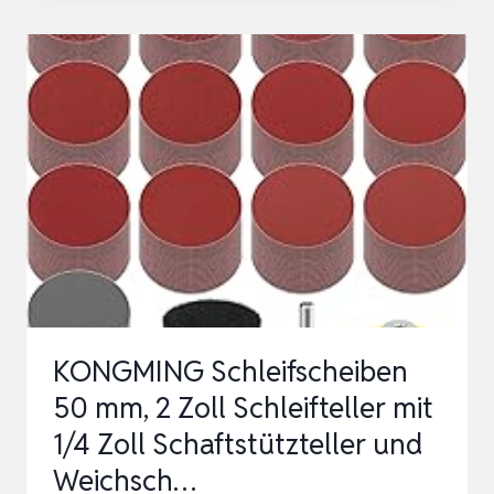
STK
25
MM
SCHLEIFMITTEL
POLIERSCHEIBEN,
POLIERZUBEHÖR
FÜR
DREMEL
ROTATIONS
WERKZEUGE
K…
KONGMING Schleifscheiben
50 mm, 2 Zoll Schleifteller mit
1/4 Zoll Schaftstützteller und
Weichsch…