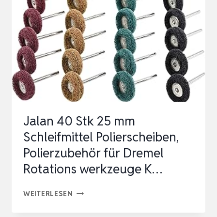
SCHLEIFMASCHINEN,
ROTATIONSWERKZEUGE,
AUFSAT…
Jalan 40 Stk 25 mm
Schleifmittel Polierscheiben,
Polierzubehör für Dremel
Rotations werkzeuge K…
JALAN
WEITERLESEN
40