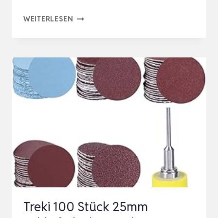
KONGMING
WEITERLESEN
SCHLEIFSCHEIBEN
50
MM,
2
ZOLL
SCHLEIFTELLER
MIT
1/4
ZOLL
SCHAFTSTÜTZTELLER
UND
WEICHSCH…
Treki 100 Stück 25mm