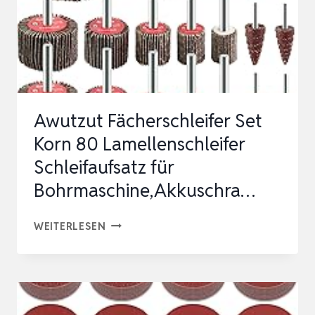
Awutzut Fächerschleifer Set
Korn 80 Lamellenschleifer
Schleifaufsatz für
Bohrmaschine,Akkuschra…
AWUTZUT
WEITERLESEN
FÄCHERSCHLEIFER
SET
KORN
80