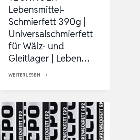
Lebensmittel-
Schmierfett 390g |
Universalschmierfett
für Wälz- und
Gleitlager | Leben…
TECHNOLIT
WEITERLESEN
LEBENSMITTEL-
SCHMIERFETT
390G
|
UNIVERSALSCHMIERFETT
FÜR
WÄLZ-