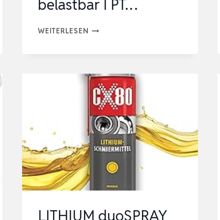
belastbar I PT…
HOCHLEISTUNGS
WEITERLESEN
SCHMIERFETT
SPRAY
400ML
I
MIT
PTFE
&
TMF-
2000®
I
HAFTSTARK
&
LITHIUM duoSPRAY