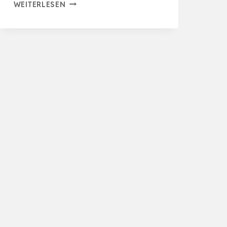
TECPO
WEITERLESEN
UNIVERSAL
MEHRZWECKFETT
EP2
400G
KARTUSCHE
SCHMIERFETT,
LITHIUMFETT,
UNIVERSALFETT,
KFZ-
SCH…