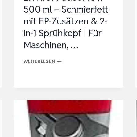
EXTREM
500 ml – Schmierfett
BELASTBAR
mit EP-Zusätzen & 2-
I
PT…
in-1 Sprühkopf | Für
Maschinen, …
LITHIUM
WEITERLESEN
DUOSPRAY
500 ML
–
SCHMIERFETT
MIT
EP-
ZUSÄTZEN
&