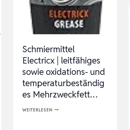
2-
IN-
1
SPRÜHKOPF
|
RND …
Schmiermittel
FÜR
Electricx | leitfähiges
MASCHINEN,
…
sowie oxidations- und
temperaturbeständig
es Mehrzweckfett…
SCHMIERMITTEL
WEITERLESEN
ELECTRICX
|