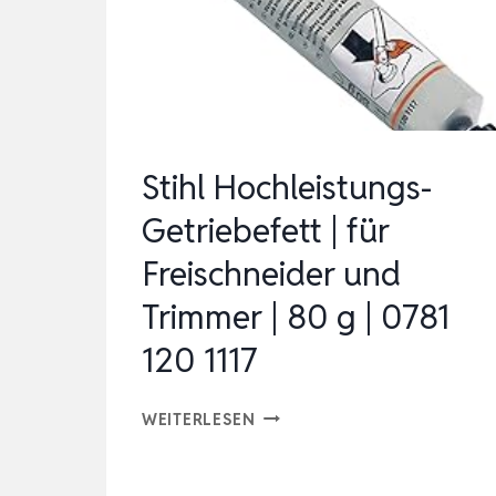
SCHMIERFETT
NLGI
2
–
REIBUNGSVERSCHLEISSMINDE
Stihl Hochleistungs-
Getriebefett | für
Freischneider und
Trimmer | 80 g | 0781
120 1117
STIHL
WEITERLESEN
HOCHLEISTUNGS-
GETRIEBEFETT