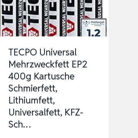
UND
GLEITLAGER
|
LEBEN…
TECPO Universal
Mehrzweckfett EP2
400g Kartusche
Schmierfett,
Lithiumfett,
Universalfett, KFZ-
Sch…