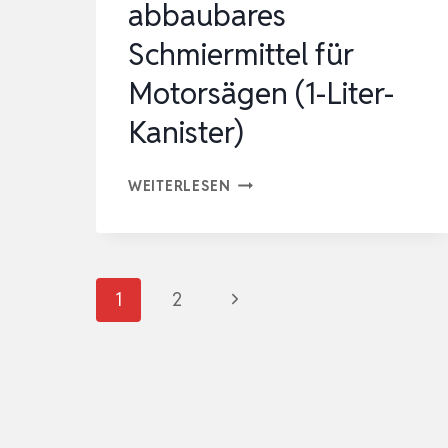
abbaubares
Schmiermittel für
Motorsägen (1-Liter-
Kanister)
OREGON
WEITERLESEN
BIO-
KETTENÖL,
BIOLOGISCH
Seitennavigation
Nächste
1
2
ABBAUBARES
SCHMIERMITTEL
Seite
FÜR
MOTORSÄGEN
(1-