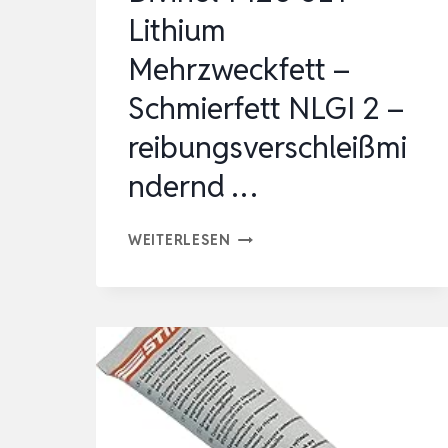
Lithium
Mehrzweckfett –
Schmierfett NLGI 2 –
reibungsverschleißmi
ndernd …
DIVINOL
WEITERLESEN
1-
120
SET
–
LITHIUM
MEHRZWECKFETT
–