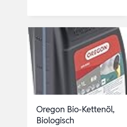
|
FÜR
FREISCHNEIDER
UND
TRIMMER
|
80
G
|
0781
120
1117
Oregon Bio-Kettenöl,
Biologisch