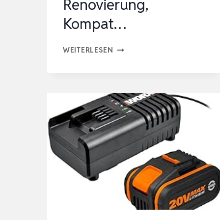
Renovierung,
Kompat…
FEIN
WEITERLESEN
MULTIMASTER
AMM
500
PLUS
TOP
2.0
AH
AS
MIT
30
ZUBEHÖREN