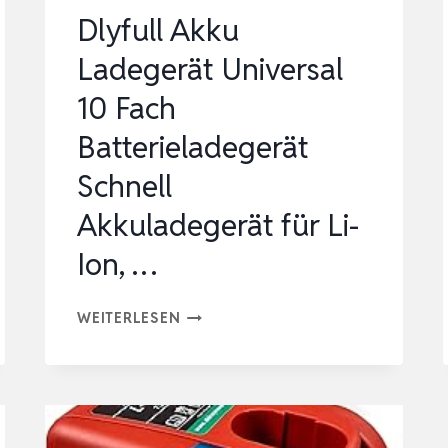
(LI-
Dlyfull Akku
ION,
Ladegerät Universal
18
V,
10 Fach
75
Batterieladegerät
MIN…
Schnell
Akkuladegerät für Li-
Ion, …
DLYFULL
WEITERLESEN
AKKU
LADEGERÄT
UNIVERSAL
10