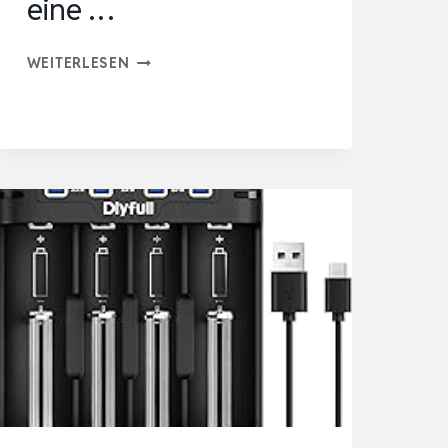
eine …
WORX
WEITERLESEN
STARTER-
SET,
LITHIUM-
AKKU
UND
SCHNELLLADEGERÄT
WA3604,
AKKU
20
V,
4
AH,