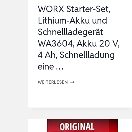
FÜR
WORX Starter-Set,
AUSBAU
Lithium-Akku und
UND
Schnellladegerät
RENOVIERUNG,
KOMPAT…
WA3604, Akku 20 V,
4 Ah, Schnellladung
eine …
WORX
WEITERLESEN
STARTER-
SET,
LITHIUM-
AKKU
UND