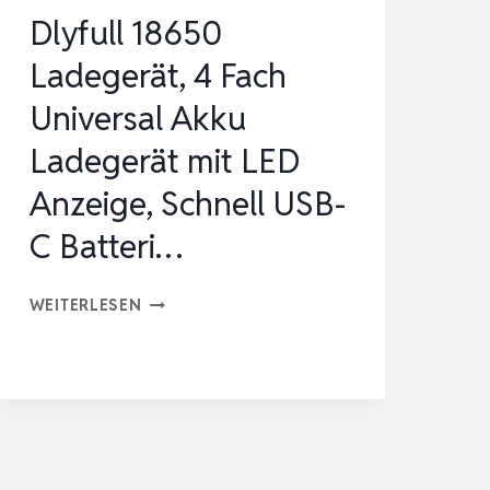
SCHNELLLADUNG
Dlyfull 18650
EINE
Ladegerät, 4 Fach
…
Universal Akku
Ladegerät mit LED
Anzeige, Schnell USB-
C Batteri…
DLYFULL
WEITERLESEN
18650
LADEGERÄT,
4
FACH
UNIVERSAL