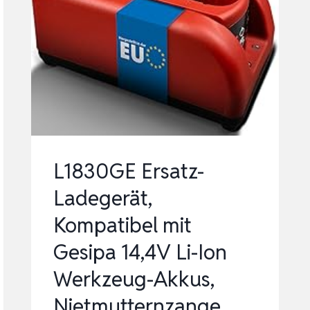
FACH
BATTERIELADEGERÄT
SCHNELL
AKKULADEGERÄT
FÜR
LI-
ION,
…
L1830GE Ersatz-
Ladegerät,
Kompatibel mit
Gesipa 14,4V Li-Ion
Werkzeug-Akkus,
Nietmutternzange