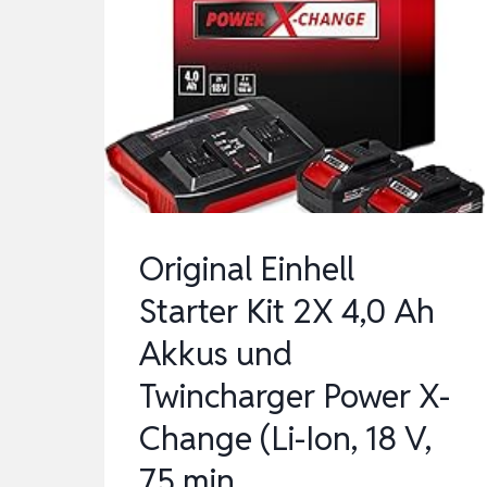
SCHNELLLADEGERÄT
WA3604,
AKKU
20
V,
4
AH,
SCHNELLLADUNG
Original Einhell
EINE
Starter Kit 2X 4,0 Ah
…
Akkus und
Twincharger Power X-
Change (Li-Ion, 18 V,
75 min…