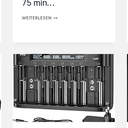
75 min…
ORIGINAL
WEITERLESEN
EINHELL
STARTER
KIT
2X
4,0
AH
AKKUS
UND
TWINCHARGER
POWER
X-
CHANGE