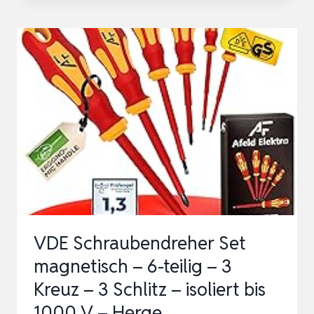
SCHRAUBENDREHER
SET
7TLG
–
MAGNETISCHER
SCHRAUBENZIEHER
SATZ
MIT
SCHLITZ
UND
KREUZSC…
VDE Schraubendreher Set
magnetisch – 6-teilig – 3
Kreuz – 3 Schlitz – isoliert bis
1000 V – Herge…