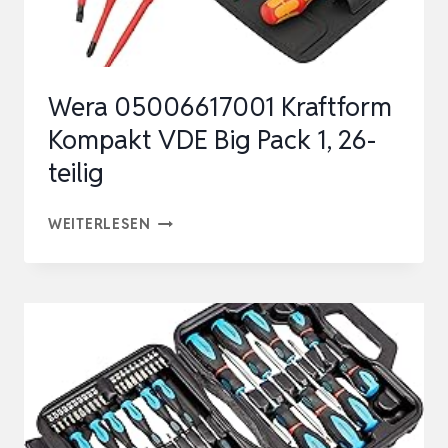
STAHL,
5
SCHLI…
Wera 05006617001 Kraftform
Kompakt VDE Big Pack 1, 26-
teilig
WERA
WEITERLESEN
05006617001
KRAFTFORM
KOMPAKT
VDE
BIG
PACK
1,