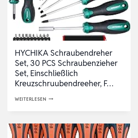
HYCHIKA Schraubendreher
Set, 30 PCS Schraubenzieher
Set, Einschließlich
Kreuzschruubendreeher, F…
HYCHIKA
WEITERLESEN
SCHRAUBENDREHER
SET,
30
PCS