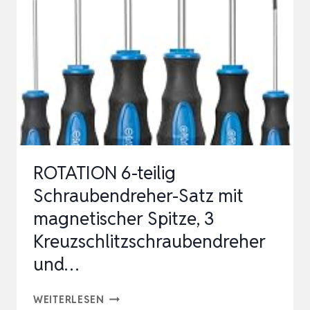
STÜCK,
PRÄZISIONS-
SCHLITZE,
KREUZSCHLITZ,
TORX,
SCHWARZ
ROTATION 6-teilig
Schraubendreher-Satz mit
magnetischer Spitze, 3
Kreuzschlitzschraubendreher
und…
ROTATION
WEITERLESEN