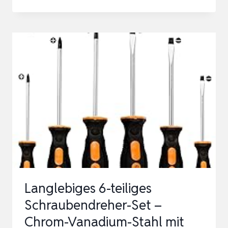
6-
TEILIG
SCHRAUBENDREHER-
SATZ
MIT
MAGNETISCHER
SPITZE,
3
KREUZSCHLITZSCHRAUBENDREHER
UND…
Langlebiges 6-teiliges
Schraubendreher-Set –
Chrom-Vanadium-Stahl mit