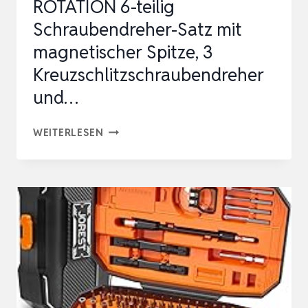
ROTATION 6-teilig
INKL…
Schraubendreher-Satz mit
magnetischer Spitze, 3
Kreuzschlitzschraubendreher
und…
ROTATION
WEITERLESEN
6-
TEILIG
SCHRAUBENDREHER-
SATZ
MIT
MAGNETISCHER
SPITZE,
3