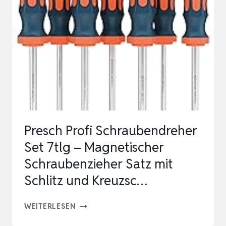
SCHRAUBENZIEHER
SET,
EINSCHLIESSLICH K
REUZSCHRUUBENDREEHER, F
…
Presch Profi Schraubendreher
Set 7tlg – Magnetischer
Schraubenzieher Satz mit
Schlitz und Kreuzsc…
PRESCH
WEITERLESEN
PROFI