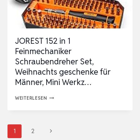
KREUZSCHLITZSCHRAUBENDREHER
UND…
JOREST 152 in 1
Feinmechaniker
Schraubendreher Set,
Weihnachts geschenke für
Männer, Mini Werkz…
JOREST
WEITERLESEN
152
IN
1
Seitennavigation
Nächste
1
2
FEINMECHANIKER