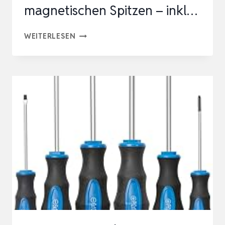
magnetischen Spitzen – inkl…
LANGLEBIGES
WEITERLESEN
6-
TEILIGES
SCHRAUBENDREHER-
SET
–
CHROM-
VANADIUM-
STAHL
MIT
MAGNETISCHEN
SPITZEN
–