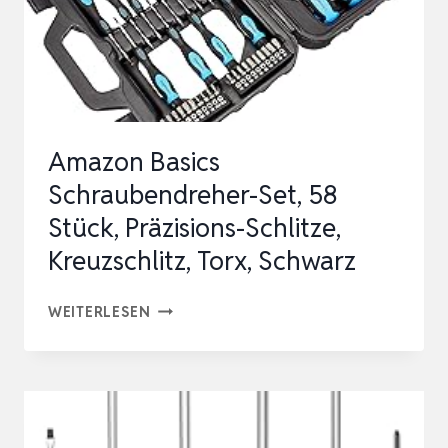
26-
TEILIG
Amazon Basics
Schraubendreher-Set, 58
Stück, Präzisions-Schlitze,
Kreuzschlitz, Torx, Schwarz
AMAZON
WEITERLESEN
BASICS
SCHRAUBENDREHER-
SET,
58