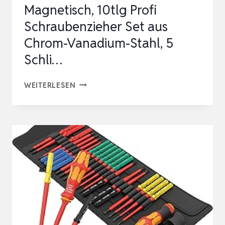
Magnetisch, 10tlg Profi
ISOLIERT
Schraubenzieher Set aus
BIS
Chrom-Vanadium-Stahl, 5
1000
V
Schli…
–
SCHRAUBENDREHER
HERGE…
WEITERLESEN
SET
MAGNETISCH,
10TLG
PROFI
SCHRAUBENZIEHER
SET
AUS
CHROM-
VANADIUM-