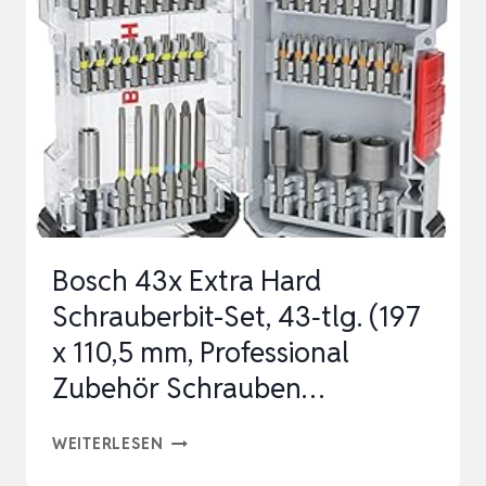
130-
TEILIG
–
WERKZEUGKOFFER
MIT
RATSCHE,
SCHRAUB…
Bosch 43x Extra Hard
Schrauberbit-Set, 43‑tlg. (197
x 110,5 mm, Professional
Zubehör Schrauben…
BOSCH
WEITERLESEN
43X