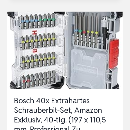
EXTRA
HARD
SCHRAUBERBIT-
SET,
43‑TLG.
(197
X
110,5
MM,
PROFESSIONAL
ZUBEHÖR
Bosch 40x Extrahartes
SCHRAUBEN…
Schrauberbit-Set, Amazon
Exklusiv, 40-tlg. (197 x 110,5
mm, Professional Zu…