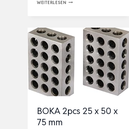
KETTENSCHÄRFGERÄT
WEITERLESEN
HYDROSHARP
300
AUTOCLAMP
BY
SÄGENSPEZI®
–
300W
HALBAUTOMATIK
MIT
HYDRAULI…
BOKA 2pcs 25 x 50 x
75 mm