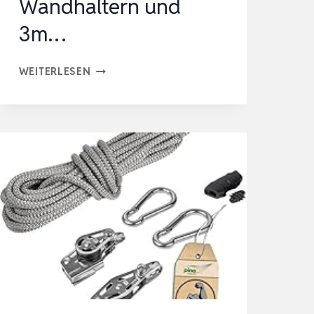
Wandhaltern und
3m…
RANKHILFE
WEITERLESEN
AUS
EDELSTAHL
FÜR
KLETTERPFLANZEN,
PROFI-
SYSTEM
ALS
KOMPLETTSET
MIT
WANDHALTERN
UND