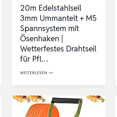
DRAH…
20m Edelstahlseil
3mm Ummantelt + M5
Spannsystem mit
Ösenhaken |
Wetterfestes Drahtseil
für Pfl…
20M
WEITERLESEN
EDELSTAHLSEIL
3MM
UMMANTELT
+
M5