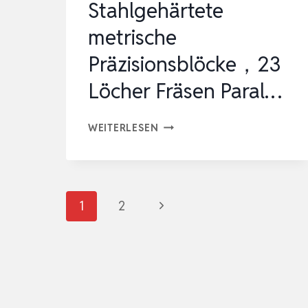
Stahlgehärtete
metrische
Präzisionsblöcke，23
Löcher Fräsen Paral…
BOKA
WEITERLESEN
2PCS
25
X
Seitennavigation
Nächste
1
2
50
X
Seite
75
MM
STAHLGEHÄRTETE