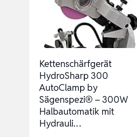
MASTSEITIG,
FÜR
SONNENSEGEL
STANGEN/PROFI
SPANNSYSTEM
ZUM
S…
Kettenschärfgerät
HydroSharp 300
AutoClamp by
Sägenspezi® – 300W
Halbautomatik mit
Hydrauli…