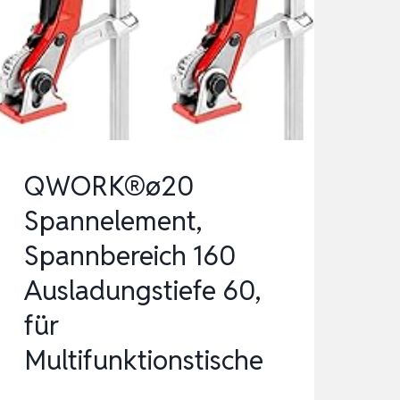
MASTSEITIG,
FÜR
SONNENSEGEL
STANGEN/PROFI
SPANNSYSTEM
ZUM
S…
QWORK®ø20
Spannelement,
Spannbereich 160
Ausladungstiefe 60,
für
Multifunktionstische