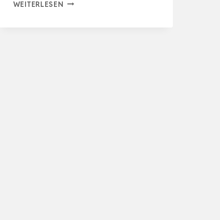
QWORK®Ø20
WEITERLESEN
SPANNELEMENT,
SPANNBEREICH
160
AUSLADUNGSTIEFE
60,
FÜR
MULTIFUNKTIONSTISCHE