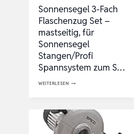
Sonnensegel 3-Fach
Flaschenzug Set –
mastseitig, für
Sonnensegel
Stangen/Profi
Spannsystem zum S…
SONNENSEGEL
WEITERLESEN
3-
FACH
FLASCHENZUG
SET
–