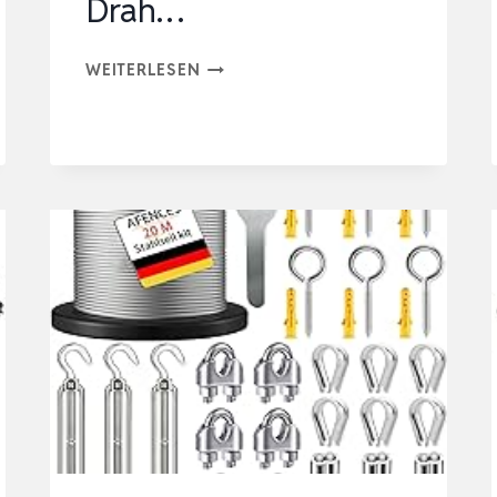
Drah…
BESDIYART
WEITERLESEN
70
STÜCK
STAHLSEIL
SET,
30M
3MM
DRAHTSEIL
PVC
BESCHICHTETES
304
EDELSTAHLSEIL
MIT