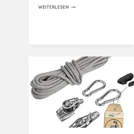
DRAHTSEIL
WEITERLESEN
3MM,
35M
EDELSTAHL
RANKHILFE
SET
MIT
ÖSEN,
STAHLSEIL
SEILSPANNER
FÜR
WÄSCHELEINE,
KL…