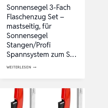
3M…
Sonnensegel 3-Fach
Flaschenzug Set –
mastseitig, für
Sonnensegel
Stangen/Profi
Spannsystem zum S…
SONNENSEGEL
WEITERLESEN
3-
FACH
FLASCHENZUG
SET
–