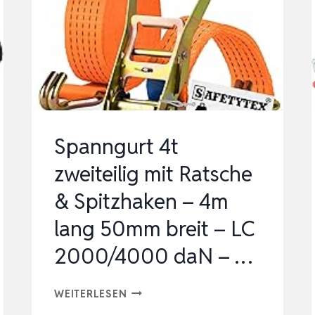
SPANNSYSTEM
MIT
ÖSENHAKEN
|
WETTERFESTES
DRAHTSEIL
FÜR
Spanngurt 4t
PFL…
zweiteilig mit Ratsche
& Spitzhaken – 4m
lang 50mm breit – LC
2000/4000 daN – …
SPANNGURT
WEITERLESEN
4T