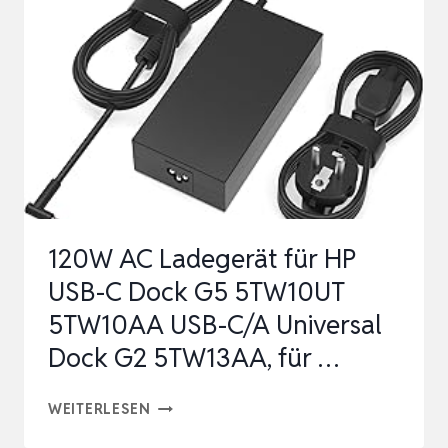
MAX.
300MA
MAX.
3.6W,
DC
SCHALTNETZTEIL
LADEGERÄT
INKL.
120W AC Ladegerät für HP
7
USB-C Dock G5 5TW10UT
ADAPT…
5TW10AA USB-C/A Universal
Dock G2 5TW13AA, für …
120W
WEITERLESEN
AC