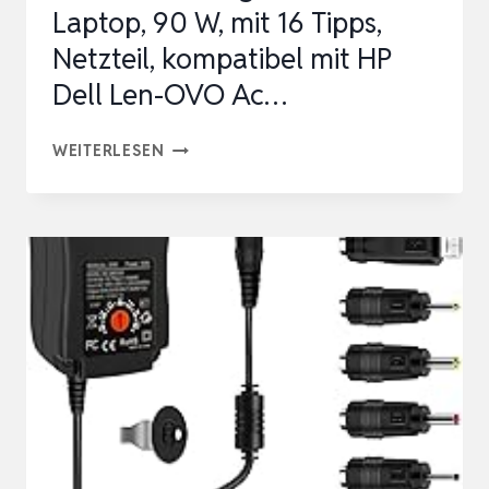
Laptop, 90 W, mit 16 Tipps,
LENOVO
Netzteil, kompatibel mit HP
T…
Dell Len-OVO Ac…
UNIVERSAL-
WEITERLESEN
LADEGERÄT
FÜR
LAPTOP,
90
W,
MIT
16
TIPPS,
NETZTEIL,
KOMPATIBEL