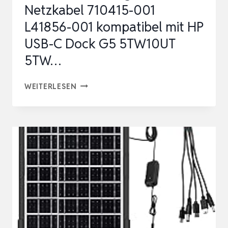
Netzkabel 710415-001
INTE…
L41856-001 kompatibel mit HP
USB-C Dock G5 5TW10UT
5TW…
120W
WEITERLESEN
6,15A
LADEGERÄT
NETZKABEL
710415-
001
L41856-
001
KOMPATIBEL
MIT