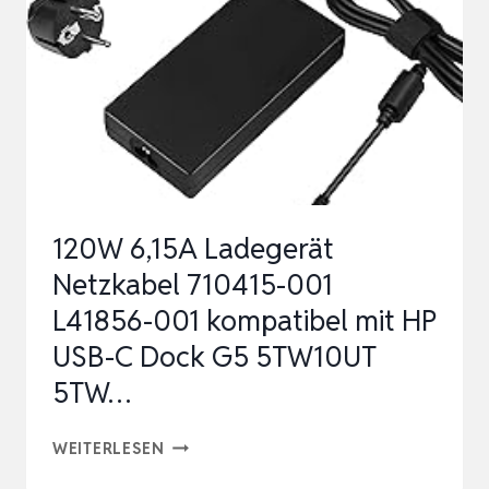
MIT
5
V
USB/12
V
DC/9
V
120W 6,15A Ladegerät
DC-
Netzkabel 710415-001
AUSGANGSANSCHLÜSSEN…
L41856-001 kompatibel mit HP
USB-C Dock G5 5TW10UT
5TW…
120W
WEITERLESEN
6,15A