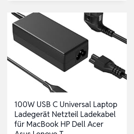
LADEGERÄT
NETZKABEL
710415-
001
L41856-
001
KOMPATIBEL
MIT
HP
USB-
C
100W USB C Universal Laptop
DOCK
Ladegerät Netzteil Ladekabel
G5
für MacBook HP Dell Acer
5TW10UT
Asus Lenovo T…
5TW…