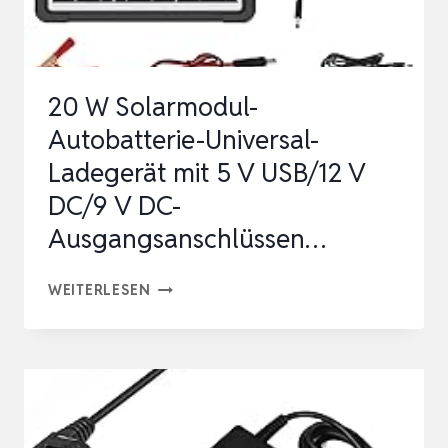
HP
USB-
C
20 W Solarmodul-
DOCK
Autobatterie-Universal-
G5
Ladegerät mit 5 V USB/12 V
5TW10UT
DC/9 V DC-
5TW…
Ausgangsanschlüssen…
20
WEITERLESEN
W
SOLARMODUL-
AUTOBATTERIE-
UNIVERSAL-
LADEGERÄT