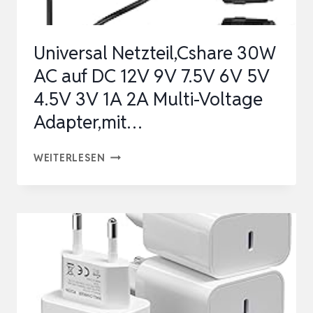
MIT
HP
Universal Netzteil,Cshare 30W
DELL
AC auf DC 12V 9V 7.5V 6V 5V
LEN-
4.5V 3V 1A 2A Multi-Voltage
OVO
Adapter,mit…
AC…
UNIVERSAL
WEITERLESEN
NETZTEIL,CSHARE
30W
AC
AUF
DC
12V
9V