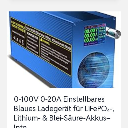
LADEGERÄT
FÜR
HP
USB-
C
DOCK
G5
5TW10UT
5TW10AA
USB-
C/A
0-100V 0-20A Einstellbares
UNIVERSAL
Blaues Ladegerät für LiFePO₄-,
DOCK
Lithium- & Blei-Säure-Akkus–
G2
Inte…
5TW13AA,