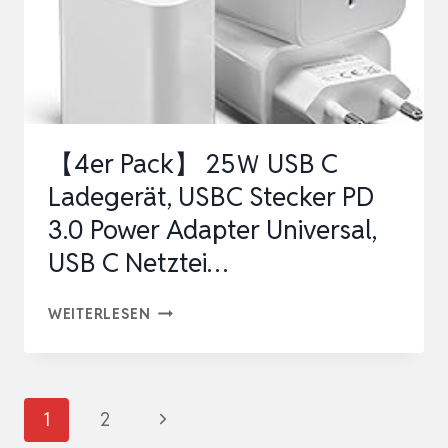
7.5V
6V
5V
4.5V
3V
【4er Pack】 25Ｗ USB C
1A
Ladegerät, USBC Stecker PD
2A
3.0 Power Adapter Universal,
MULTI-
USB C Netztei…
VOLTAGE
ADAPTER,MIT…
【4ER
WEITERLESEN
PACK】
25
Ｗ
Seitennavigation
Nächste
1
2
USB