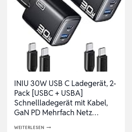
4
PORTS
MEHRFACH
LADEGERÄT
MIT
USB-
C
UND
USB-
INIU 30W USB C Ladegerät, 2-
A,
Pack [USBC + USBA]
40W
Schnellladegerät mit Kabel,
SCHNELLLADEGERÄT
GaN PD Mehrfach Netz…
…
INIU
WEITERLESEN