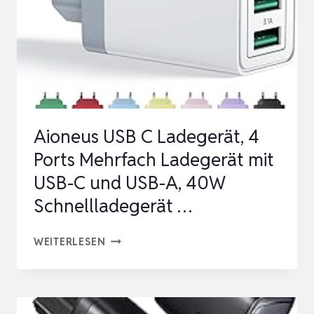
USB
C
POWER
ADAPTER
USB
STECKER
Aioneus USB C Ladegerät, 4
PD
Ports Mehrfach Ladegerät mit
3.0
USB-C und USB-A, 40W
SCHNELLLADEG…
Schnellladegerät …
AIONEUS
WEITERLESEN
USB
C
LADEGERÄT,