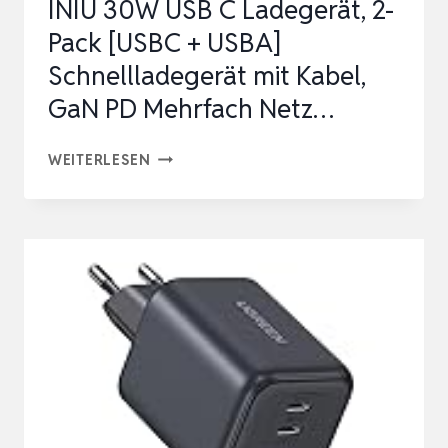
INIU 30W USB C Ladegerät, 2-
Pack [USBC + USBA]
Schnellladegerät mit Kabel,
GaN PD Mehrfach Netz…
INIU
WEITERLESEN
30W
USB
C
LADEGERÄT,
2-
PACK
[USBC
+
USBA]