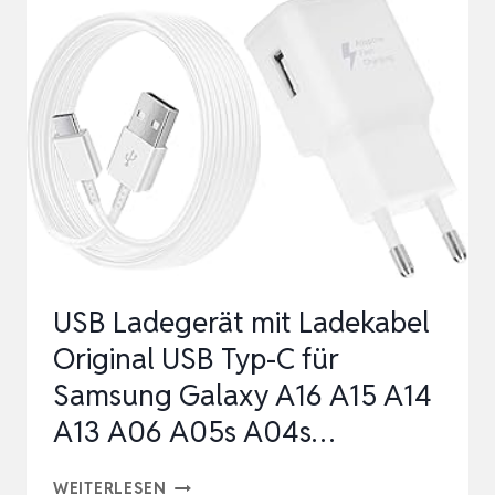
C
LADEGERÄT,
3-
PORT
PPS
SCHNELLLADEGERÄT,
IPAD
LADEGERÄT,
KOMPAKTES
USB Ladegerät mit Ladekabel
NETZTEI…
Original USB Typ-C für
Samsung Galaxy A16 A15 A14
A13 A06 A05s A04s…
USB
WEITERLESEN