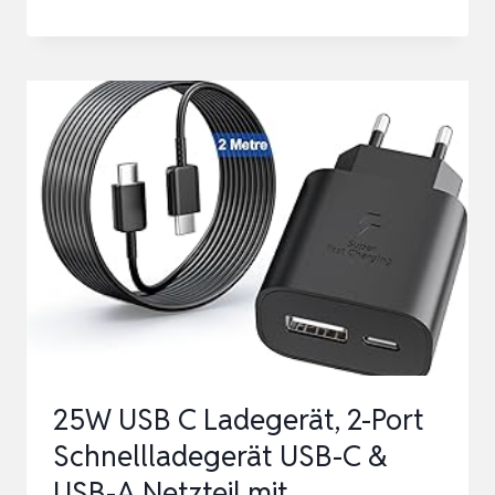
LADEGERÄT
MIT
LADEKABEL
ORIGINAL
USB
TYP-
C
FÜR
SAMSUNG
GALAXY
A16
A15
25W USB C Ladegerät, 2-Port
A14
Schnellladegerät USB-C &
A13
USB-A Netzteil mit
A06