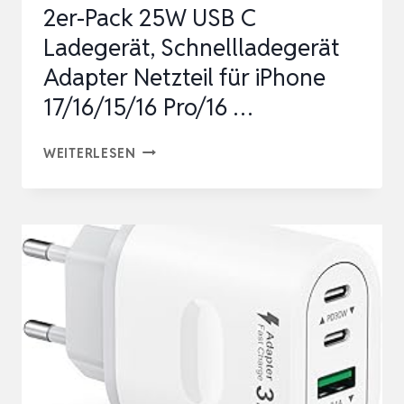
2er-Pack 25W USB C
MIT
Ladegerät, Schnellladegerät
SCHNELLLADEKABEL
Adapter Netzteil für iPhone
2M
17/16/15/16 Pro/16 …
FÜ…
2ER-
WEITERLESEN
PACK
25W
USB
C
LADEGERÄT,
SCHNELLLADEGERÄT
ADAPTER
NETZTEIL
FÜR