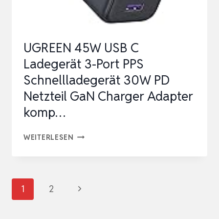
SCHNELLLADEGERÄT
MIT
KABEL,
UGREEN 45W USB C
GAN
Ladegerät 3-Port PPS
PD
Schnellladegerät 30W PD
MEHRFACH
Netzteil GaN Charger Adapter
NETZ…
komp…
UGREEN
WEITERLESEN
45W
USB
C
Seitennavigation
Nächste
1
2
LADEGERÄT
Seite
3-