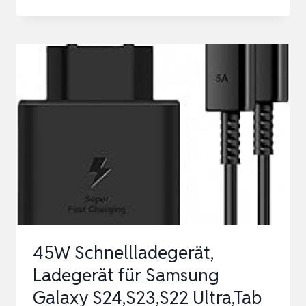
30W
USB
C
LADEGERÄT,
2-
PACK
[USBC
+
USBA]
SCHNELLLADEGERÄT
MIT
KABEL,
45W Schnellladegerät,
GAN
Ladegerät für Samsung
PD
Galaxy S24,S23,S22 Ultra,Tab
MEHRFACH