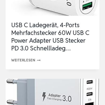
IPHONE
17/16/15/16
PRO/16
USB C Ladegerät, 4-Ports
…
Mehrfachstecker 60W USB C
Power Adapter USB Stecker
PD 3.0 Schnellladeg…
USB
WEITERLESEN
C
LADEGERÄT,
4-
PORTS
MEHRFACHSTECKER
60W