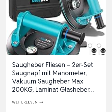
X
300CM
(9M)
VAKUUMIERFOLIE
–
PROFI
VAKUUMBEUTEL
FÜR
Saugheber Fliesen – 2er-Set
VAKUUM…
Saugnapf mit Manometer,
Vakuum Saugheber Max
200KG, Laminat Glasheber…
SAUGHEBER
WEITERLESEN
FLIESEN