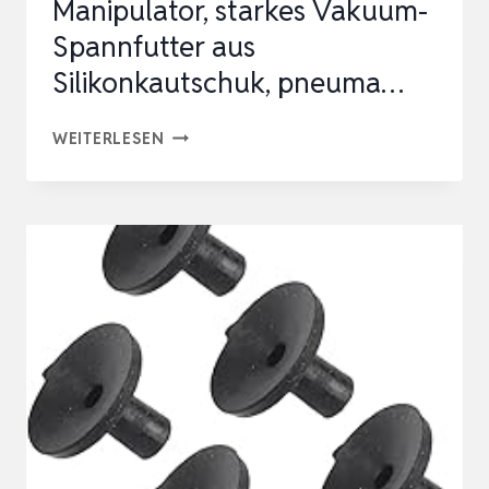
Manipulator, starkes Vakuum-
Spannfutter aus
Silikonkautschuk, pneuma…
PLUMBIFY
WEITERLESEN
STORE
INDUSTRIELLER
MANIPULATOR,
STARKES
VAKUUM-
SPANNFUTTER
AUS
SILIKONKAUTSCHUK,
PNEUMA…