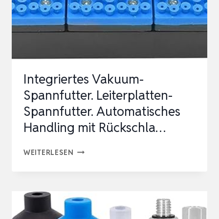
SPRITZGUSS
10
STÜCK(AG01)
Integriertes Vakuum-
Spannfutter. Leiterplatten-
Spannfutter. Automatisches
Handling mit Rückschla…
INTEGRIERTES
WEITERLESEN
VAKUUM-
SPANNFUTTER.
LEITERPLATTEN-
SPANNFUTTER.