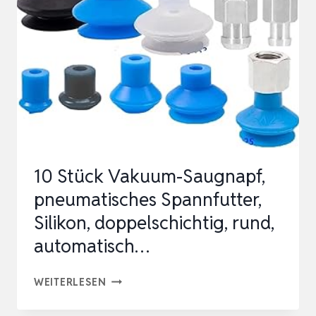
AUTOMATISCHES
HANDLING
MIT
RÜCKSCHLA…
10 Stück Vakuum-Saugnapf,
pneumatisches Spannfutter,
Silikon, doppelschichtig, rund,
automatisch…
10
WEITERLESEN
STÜCK