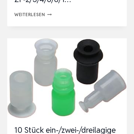
10
WEITERLESEN
STÜCK
EIN-/ZWEI-/DREILAGIGE
MINI-
VAKUUM-
SPANNFUTTER,
PNEUMATISCHE
KOMPONENTEN,
ZP-
2/3/4/6/8/1…
10 Stück ein-/zwei-/dreilagige