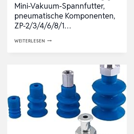
Mini-Vakuum-Spannfutter,
pneumatische Komponenten,
ZP-2/3/4/6/8/1…
10
WEITERLESEN
STÜCK
EIN-/ZWEI-/DREILAGIGE
MINI-
VAKUUM-
SPANNFUTTER,
PNEUMATISCHE
KOMPONENTEN,
ZP-
2/3/4/6/8/1…