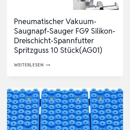
Pneumatischer Vakuum-
Saugnapf-Sauger FG9 Silikon-
Dreischicht-Spannfutter
Spritzguss 10 Stück(AG01)
PNEUMATISCHER
WEITERLESEN
VAKUUM-
SAUGNAPF-
SAUGER
FG9
SILIKON-
DREISCHICHT-
SPANNFUTTER