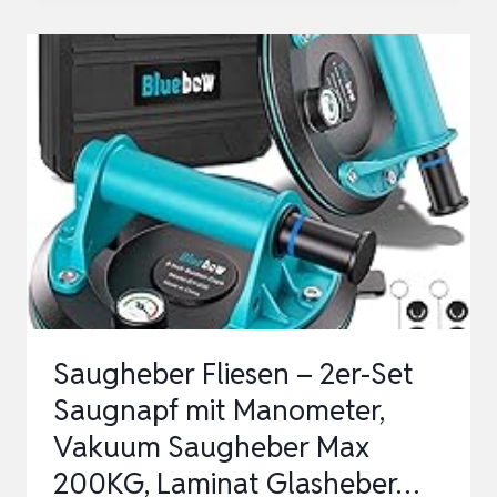
VAKUUM-
SAUGNAPF,
PNEUMATISCHES
SPANNFUTTER,
SILIKON,
DOPPELSCHICHTIG,
RUND,
AUTOMATISCH…
Saugheber Fliesen – 2er-Set
Saugnapf mit Manometer,
Vakuum Saugheber Max
200KG, Laminat Glasheber…