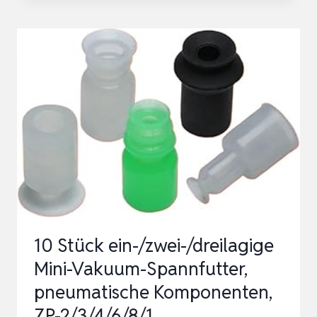
–
2ER-
SET
SAUGNAPF
MIT
MANOMETER,
VAKUUM
SAUGHEBER
MAX
200KG,
LAMINAT
10 Stück ein-/zwei-/dreilagige
GLASHEBER…
Mini-Vakuum-Spannfutter,
pneumatische Komponenten,
ZP-2/3/4/6/8/1…