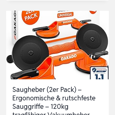
V
MAX.
SCHNURLOSER
GRABO-
SAUGHEBER,
NUR
BLANKES
WERKZEUG,
HUBBELASTUNG
VON
BIS
Saugheber (2er Pack) –
ZU
Ergonomische & rutschfeste
120
Sauggriffe – 120kg
K…
tragfähiger Vakuumheber