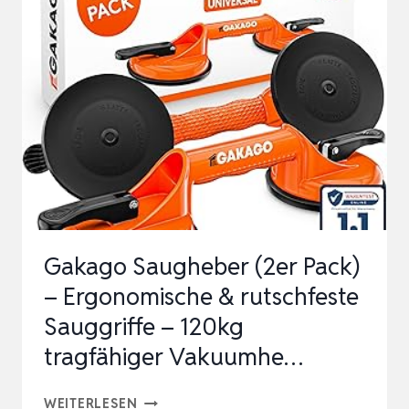
2
MOTOREN,300
KG
SAUGKRAFT,ELEKTRISCHER
SAUGHEBER
GLASSAUGER
FLIESENHEBER…
Gakago Saugheber (2er Pack)
– Ergonomische & rutschfeste
Sauggriffe – 120kg
tragfähiger Vakuumhe…
GAKAGO
WEITERLESEN