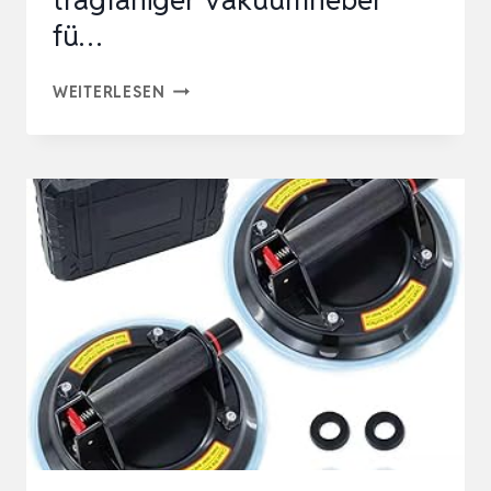
fü…
SAUGHEBER
WEITERLESEN
(2ER
PACK)
–
ERGONOMISCHE
&
RUTSCHFESTE
SAUGGRIFFE
–
120KG
TRAGFÄHIGER
VAKUUMHEBER
FÜ…