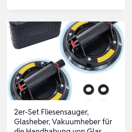
SAUGHEBER
(2ER
PACK)
–
ERGONOMISCHE
&
RUTSCHFESTE
SAUGGRIFFE
–
120KG
TRAGFÄHIGER
VAKUUMHE…
2er-Set Fliesensauger,
Glasheber, Vakuumheber für
die Handhabung von Glas,