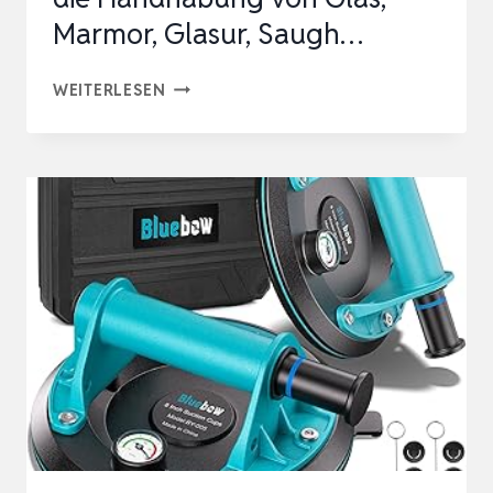
Marmor, Glasur, Saugh…
2ER-
WEITERLESEN
SET
FLIESENSAUGER,
GLASHEBER,
VAKUUMHEBER
FÜR
DIE
HANDHABUNG
VON
GLAS,
MARMOR,
GLASUR,
SAUGH…