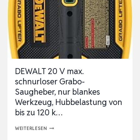
GLASSAUGER
TRAGKRAFT
MAX.
220KG,
VAKUUM
SAUGHEBER
FÜR
DEWALT 20 V max.
GLAS,
schnurloser Grabo-
…
Saugheber, nur blankes
Werkzeug, Hubbelastung von
bis zu 120 k…
DEWALT
WEITERLESEN
20