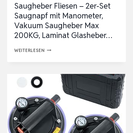
Saugheber Fliesen – 2er-Set
Saugnapf mit Manometer,
Vakuum Saugheber Max
200KG, Laminat Glasheber…
SAUGHEBER
WEITERLESEN
FLIESEN
–
2ER-
SET
SAUGNAPF
MIT
MANOMETER,
VAKUUM
SAUGHEBER