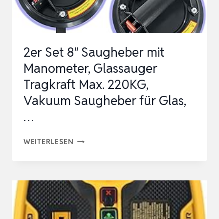
MAX
200KG,
LAMINAT
2er Set 8″ Saugheber mit
GLASHEBER…
Manometer, Glassauger
Tragkraft Max. 220KG,
Vakuum Saugheber für Glas,
…
2ER
WEITERLESEN
SET
8″
SAUGHEBER
MIT
MANOMETER,