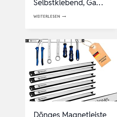
Selbstklebend, Ga…
IBELL
WEITERLESEN
2
STÜCK
BESENHALTERUNG
WAND,
10
HALTER
+
8
HAKEN
GERÄTEHALTER
EDELSTAHL
SELBSTKLEBEND,
Dönges Magnetleiste