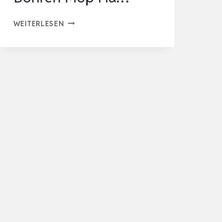
BESENHALTERUNG
WEITERLESEN
WAND
2
STÜCK
BESENHALTER
SELBSTKLEBEND
EDELSTAHL
GERÄTEHALTER
OHNE
BOHREN
MOP
HA…