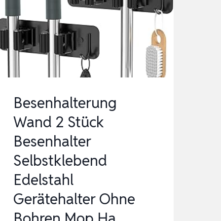
ZUBEHÖRBOX
(ZUM
VERSTAUEN
UND
TRANSPO…
Besenhalterung
Wand 2 Stück
Besenhalter
Selbstklebend
Edelstahl
Gerätehalter Ohne
Bohren Mop Ha…