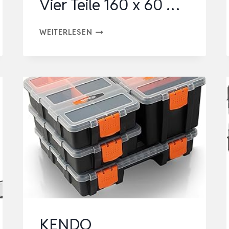
Vier Teile 160 x 60 …
CCLIFE
WEITERLESEN
WERKZEUGWAND
LOCHWAND
4
TLG
INKL.
52-
TEILIGEM
METALL
WERKZEUGLOCHWAND
VIER
TEILE
160
KENDO