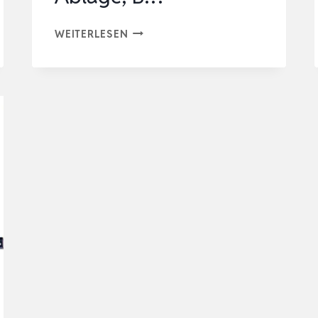
STANLEY
WEITERLESEN
WERKZEUGBOX
WERKZEUGKOFFER
LEER
WERKZEUGKASTEN
(19″,
49X26X25CM,
HERAUSNEHMBARE
ABLAGE,
B…