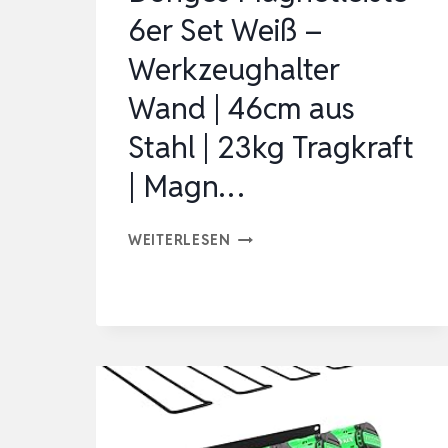
GA…
6er Set Weiß –
Werkzeughalter
Wand | 46cm aus
Stahl | 23kg Tragkraft
| Magn…
DÖNGES
WEITERLESEN
MAGNETLEISTE
6ER
SET
WEISS –
W
ERKZEUGHALTER W
AND |