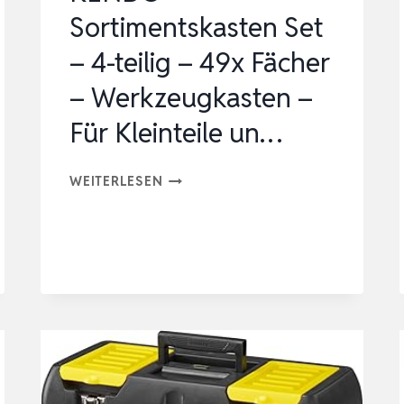
X
Sortimentskasten Set
60
– 4-teilig – 49x Fächer
…
– Werkzeugkasten –
Für Kleinteile un…
KENDO
WEITERLESEN
SORTIMENTSKASTEN
SET
–
4-
TEILIG
–
49X
FÄCHER