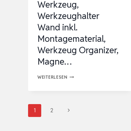
Werkzeug,
Werkzeughalter
Wand inkl.
Montagematerial,
Werkzeug Organizer,
Magne…
SOARS
WEITERLESEN
MAGNETLEISTE
WERKZEUG,
WERKZEUGHALTER
Seitennavigation
Nächste
1
2
WAND
INKL.
Seite
MONTAGEMATERIAL,