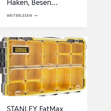
Haken, Besen…
IBELL
WEITERLESEN
2
STÜCK
BESENHALTERUNG
WAND,
GERÄTEHALTER
WANDHALTERUNG
MIT
10
HALTER
UND
12
HAKEN,
STANLEY FatMax