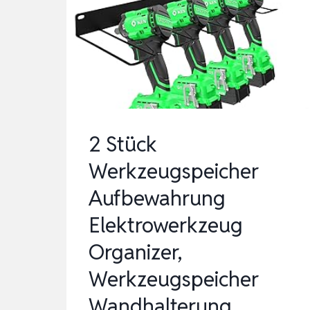
4
6CM A
US S
TAHL |
2
3KG T
2 Stück
RAGKRAFT |
Werkzeugspeicher
M
AGN…
Aufbewahrung
Elektrowerkzeug
Organizer,
Werkzeugspeicher
Wandhalterung …