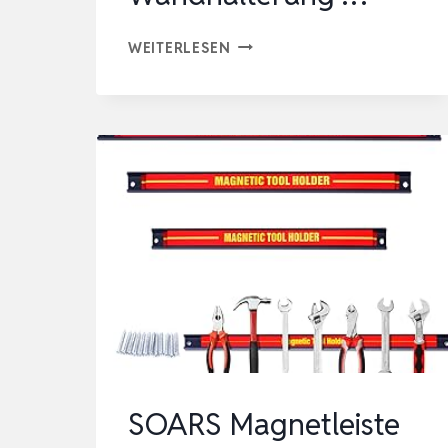
2
WEITERLESEN
STÜCK
WERKZEUGSPEICHER
AUFBEWAHRUNG
ELEKTROWERKZEUG
ORGANIZER,
WERKZEUGSPEICHER
WANDHALTERUNG
…
SOARS Magnetleiste