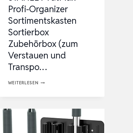
BESEN…
Profi-Organizer
Sortimentskasten
Sortierbox
Zubehörbox (zum
Verstauen und
Transpo…
STANLEY
WEITERLESEN
FATMAX
PROFI-
ORGANIZER
SORTIMENTSKASTEN
SORTIERBOX