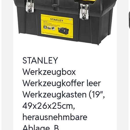
–
WERKZEUGKASTEN
–
FÜR
KLEINTEILE
UN…
STANLEY
Werkzeugbox
Werkzeugkoffer leer
Werkzeugkasten (19″,
49x26x25cm,
herausnehmbare
Ablage, B…