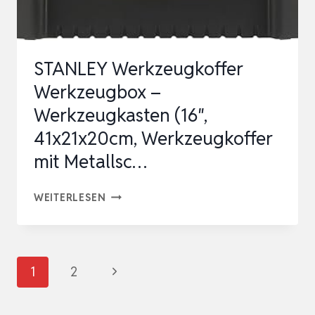
5.6 C
M,3 E
TAGEN M
STANLEY Werkzeugkoffer
….
Werkzeugbox –
Werkzeugkasten (16″,
41x21x20cm, Werkzeugkoffer
mit Metallsc…
STANLEY
WEITERLESEN
WERKZEUGKOFFER
WERKZEUGBOX
–
Seitennavigation
Nächste
1
2
WERKZEUGKASTEN
Seite
(16″,