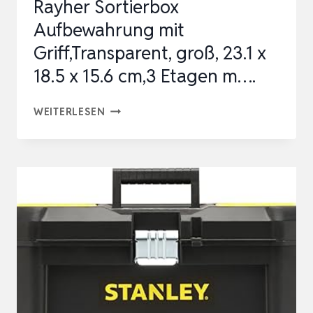
Rayher Sortierbox
N…
Aufbewahrung mit
Griff,Transparent, groß, ‎23.1 x
18.5 x 15.6 cm,3 Etagen m….
RAYHER
WEITERLESEN
SORTIERBOX
AUFBEWAHRUNG
MIT
GRIFF,TRANSPARENT,
GROSS, ‎
23.1 X
1
8.5 X
1