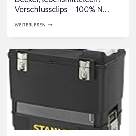
Verschlussclips – 100% N…
ATHLON
WEITERLESEN
TOOLS
4X
12.5
L
AUFBEWAHRUNGSBOXEN
MIT
DECKEL,
LEBENSMITTELECHT
–
VERSCHLUSSCLIPS
–
100%