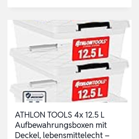
SORTIMENTSKASTEN
SET
–
4-
TEILIG
–
49X
FÄCHER
–
WERKZEUGKASTEN
–
FÜR
ATHLON TOOLS 4x 12.5 L
KLEINTEILE
Aufbewahrungsboxen mit
UN…
Deckel, lebensmittelecht –