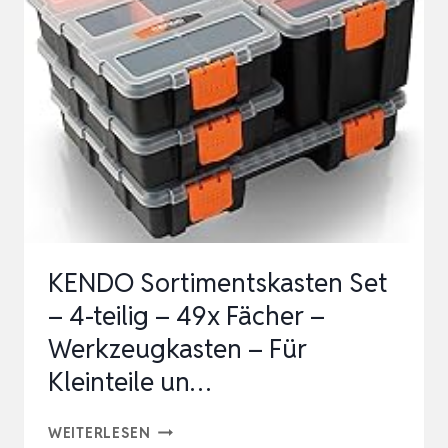
ROBUSTEM
KUNSTSTOFF
–
FÜR
DAS
SICHERE
VERSTAUEN
ALLER
WERKZEUGE
KENDO Sortimentskasten Set
U…
– 4-teilig – 49x Fächer –
Werkzeugkasten – Für
Kleinteile un…
KENDO
WEITERLESEN