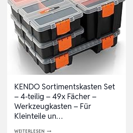
WERKZEUGKASTEN
(16″,
41X21X20CM,
WERKZEUGKOFFER
MIT
METALLSC…
KENDO Sortimentskasten Set
– 4-teilig – 49x Fächer –
Werkzeugkasten – Für
Kleinteile un…
KENDO
WEITERLESEN