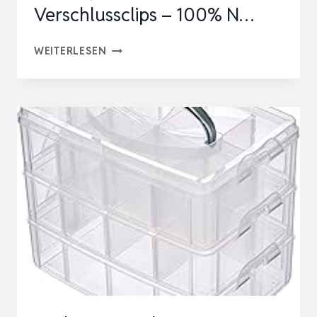
Verschlussclips – 100% N…
ATHLON
WEITERLESEN
TOOLS
4X
12.5
L
AUFBEWAHRUNGSBOXEN
MIT
DECKEL,
LEBENSMITTELECHT
–
VERSCHLUSSCLIPS
–
100%