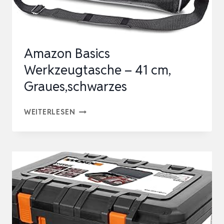
…
Amazon Basics
Werkzeugtasche – 41 cm,
Graues,schwarzes
AMAZON
WEITERLESEN
BASICS
WERKZEUGTASCHE
–
41
CM,
GRAUES,SCHWARZES