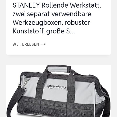
STANLEY Rollende Werkstatt,
N…
zwei separat verwendbare
Werkzeugboxen, robuster
Kunststoff, große S…
STANLEY
WEITERLESEN
ROLLENDE
WERKSTATT,
ZWEI
SEPARAT
VERWENDBARE
WERKZEUGBOXEN,
ROBUSTER
KUNSTSTOFF,
GROSSE S