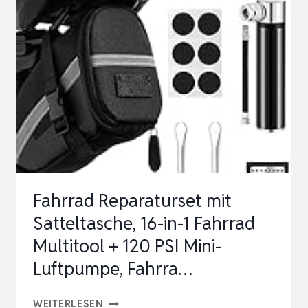
REPARATUR
UHRENDECKEL
ÖFFNER
|
EINPRESSWERKZEUG
SCHRAUBENDRE…
Fahrrad Reparaturset mit
Satteltasche, 16-in-1 Fahrrad
Multitool + 120 PSI Mini-
Luftpumpe, Fahrra…
FAHRRAD
WEITERLESEN