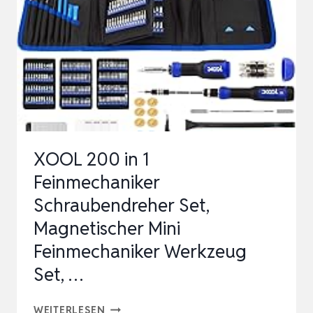
WERKZEUG
SET
MIT
TORX
T5
T6
T8
XOOL 200 in 1
T9
Feinmechaniker
T10
Schraubendreher Set,
T20,
Magnetischer Mini
…
Feinmechaniker Werkzeug
Set, …
XOOL
WEITERLESEN