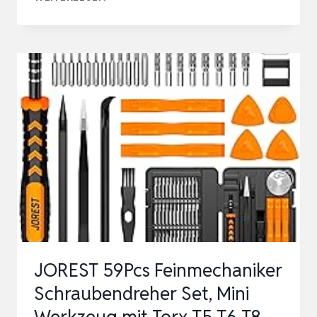
200
IN
1
FEINMECHANIKER
SCHRAUBENDREHER
SET,
MAGNETISCHER
MINI
FEINMECHANIKER
WERKZEUG
SET,
…
JOREST 59Pcs Feinmechaniker
Schraubendreher Set, Mini
Werkzeug mit Torx T5 T6 T8,