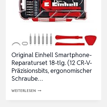
AUTOTÜR
DINGS
REPA…
Original Einhell Smartphone-
Reparaturset 18-tlg. (12 CR-V-
Präzisionsbits, ergonomischer
Schraube…
ORIGINAL
WEITERLESEN
EINHELL
SMARTPHONE-