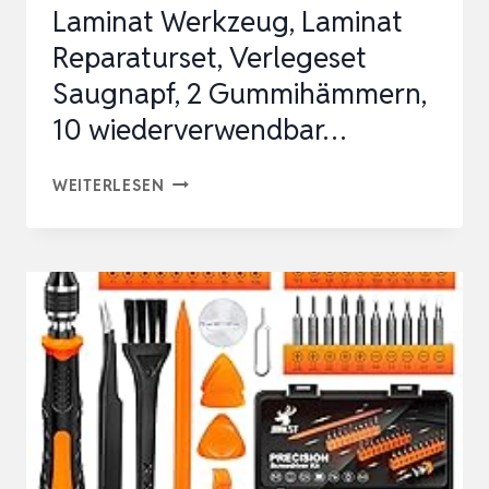
Laminat Werkzeug, Laminat
Reparaturset, Verlegeset
Saugnapf, 2 Gummihämmern,
10 wiederverwendbar…
LAMINAT
WEITERLESEN
WERKZEUG,
LAMINAT
REPARATURSET,
VERLEGESET
SAUGNAPF,
2
GUMMIHÄMMERN,
10
WIEDERVERWENDBAR…