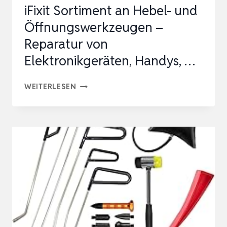
iFixit Sortiment an Hebel- und
P5
Öffnungswerkzeugen –
USW,
Reparatur von
REP…
Elektronikgeräten, Handys, …
IFIXIT
WEITERLESEN
SORTIMENT
AN
HEBEL-
UND
ÖFFNUNGSWERKZEUGEN
–
REPARATUR
VON
ELEKTRONIKGERÄTEN,