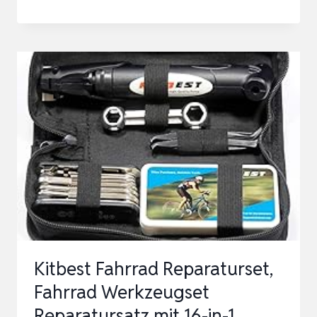
REPARATURSET
MIT
SATTELTASCHE,
16-
IN-
1
FAHRRAD
MULTITOOL
+
120
PSI
MINI-
Kitbest Fahrrad Reparaturset,
LUFTPUMPE,
Fahrrad Werkzeugset
FAHRRA…
Reparatursatz mit 16-in-1