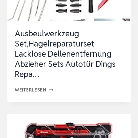
HANDYS,
…
Ausbeulwerkzeug
Set,Hagelreparaturset
Lacklose Dellenentfernung
Abzieher Sets Autotür Dings
Repa…
AUSBEULWERKZEUG
WEITERLESEN
SET,HAGELREPARATURSET
LACKLOSE
DELLENENTFERNUNG
ABZIEHER
SETS