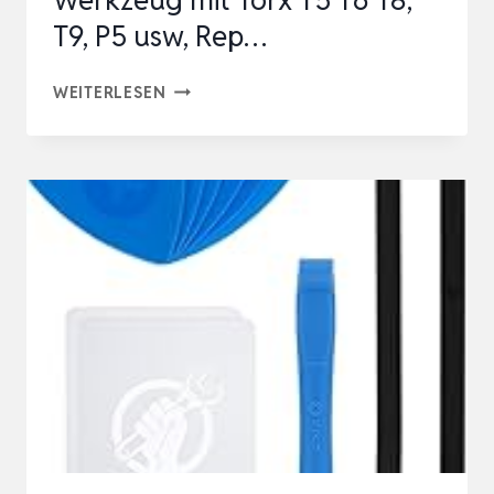
T9, P5 usw, Rep…
JOREST
WEITERLESEN
59PCS
FEINMECHANIKER
SCHRAUBENDREHER
SET,
MINI
WERKZEUG
MIT
TORX
T5
T6
T8,
T9,