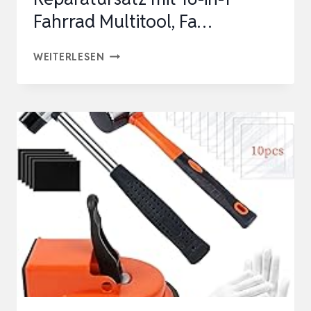
Fahrrad Multitool, Fa…
KITBEST
WEITERLESEN
FAHRRAD
REPARATURSET,
FAHRRAD
WERKZEUGSET
REPARATURSATZ
MIT
16-
IN-
1
FAHRRAD
MULTITOOL,
FA…