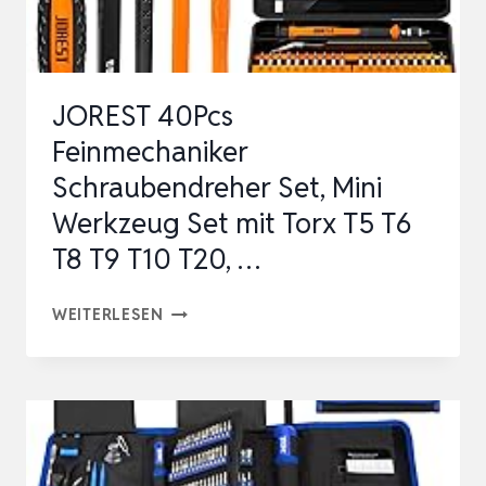
JOREST 40Pcs
Feinmechaniker
Schraubendreher Set, Mini
Werkzeug Set mit Torx T5 T6
T8 T9 T10 T20, …
JOREST
WEITERLESEN
40PCS
FEINMECHANIKER
SCHRAUBENDREHER
SET,
MINI