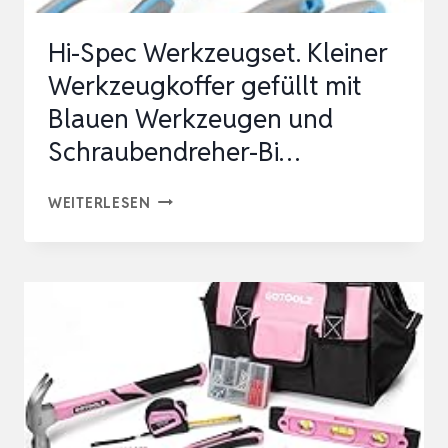
Hi-Spec Werkzeugset. Kleiner
Werkzeugkoffer gefüllt mit
Blauen Werkzeugen und
Schraubendreher-Bi…
HI-
WEITERLESEN
SPEC
WERKZEUGSET.
KLEINER
WERKZEUGKOFFER
GEFÜLLT
MIT
BLAUEN
WERKZEUGEN