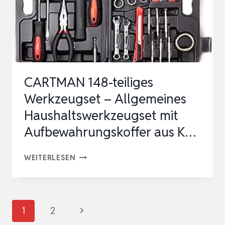
GLEITHAMMER
AUS
ALUMINIUM,
GOLDEN…
CARTMAN 148-teiliges
Werkzeugset – Allgemeines
Haushaltswerkzeugset mit
Aufbewahrungskoffer aus K…
CARTMAN
WEITERLESEN
148-
TEILIGES
WERKZEUGSET
Seitennavigation
Nächste
1
2
–