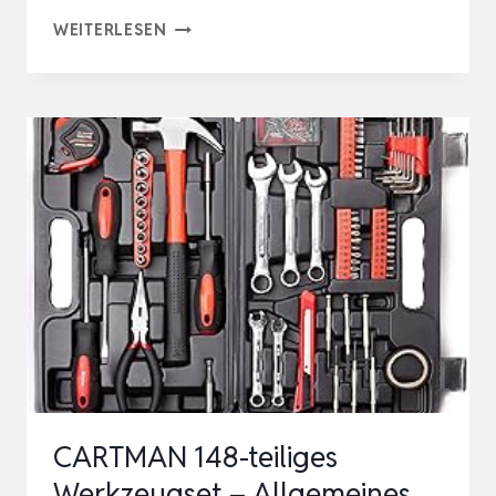
DOWELL
WEITERLESEN
24-
TEILIGES
HAUSBESITZER-
WERKZEUG-
SET,
HEIMREPARATUR-
HANDWERKZEUG-
SET
MIT
TRAGBARER
WERKZE…
CARTMAN 148-teiliges
Werkzeugset – Allgemeines