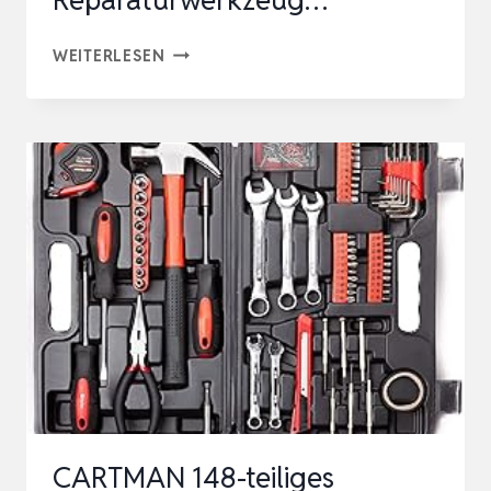
PRÄZISIONSSCHRAUBENDREHER-
WEITERLESEN
SET
49
IN
1
KLEINES
SCHRAUBENDREHER-
SET
MAGNETISCHES
REPARATURWERKZEUG…
CARTMAN 148-teiliges