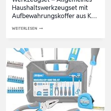
Haushaltswerkzeugset mit
Aufbewahrungskoffer aus K…
CARTMAN
WEITERLESEN
148-
TEILIGES
WERKZEUGSET
–
ALLGEMEINES
HAUSHALTSWERKZEUGSET
MIT
AUFBEWAHRUNGSKOFFER
AUS
K…