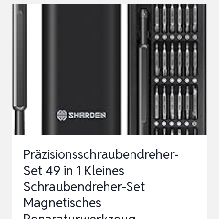
SCHRAUBENDREHER
SET,
MINI
WERKZEUG
MIT
TORX
T5
T6
T8,
T9,
Präzisionsschraubendreher-
P5
Set 49 in 1 Kleines
USW,
Schraubendreher-Set
REP…
Magnetisches
Reparaturwerkzeug…