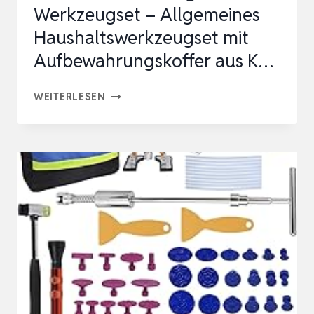
Werkzeugset – Allgemeines
Haushaltswerkzeugset mit
Aufbewahrungskoffer aus K…
CARTMAN
WEITERLESEN
148-
TEILIGES
WERKZEUGSET
–
ALLGEMEINES
HAUSHALTSWERKZEUGSET
MIT
AUFBEWAHRUNGSKOFFER
AUS
K…