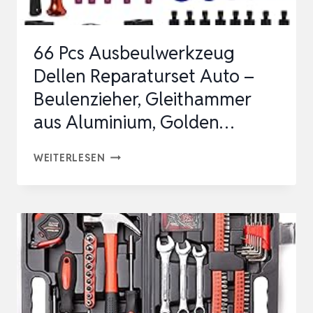
66 Pcs Ausbeulwerkzeug
Dellen Reparaturset Auto –
Beulenzieher, Gleithammer
aus Aluminium, Golden…
66
WEITERLESEN
PCS
AUSBEULWERKZEUG
DELLEN
REPARATURSET
AUTO
–
BEULENZIEHER,