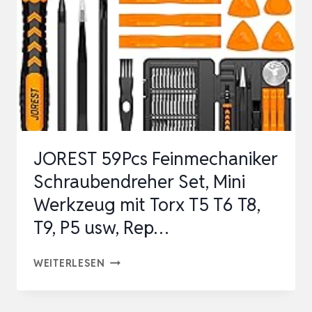
HAUSHALTSREPARATURWERKZEUG-
SET
MIT
AUFBEWAHRUN…
JOREST 59Pcs Feinmechaniker
Schraubendreher Set, Mini
Werkzeug mit Torx T5 T6 T8,
T9, P5 usw, Rep…
JOREST
WEITERLESEN
59PCS
FEINMECHANIKER