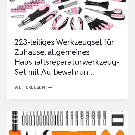
UND
SCHRAUBENDREHER-
BI…
223-teiliges Werkzeugset für
Zuhause, allgemeines
Haushaltsreparaturwerkzeug-
Set mit Aufbewahrun…
223-
WEITERLESEN
TEILIGES
WERKZEUGSET
FÜR
ZUHAUSE,
ALLGEMEINES