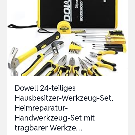
FEINMECHANIKER
SCHRAUBENDREHER
SET,
MINI
WERKZEUG
SET
MIT
TORX
TRIWING
Dowell 24-teiliges
BITS,
Hausbesitzer-Werkzeug-Set,
REPA…
Heimreparatur-
Handwerkzeug-Set mit
tragbarer Werkze…