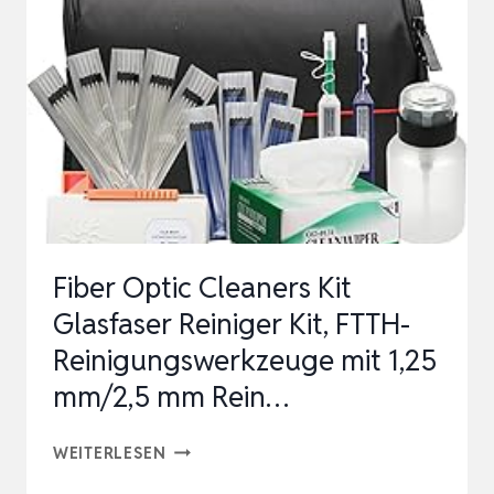
–
REINIGUNGSSET
FÜR
LAUTSPRECHER,
LADEBUCHSE
REINIGER
…
Fiber Optic Cleaners Kit
Glasfaser Reiniger Kit, FTTH-
Reinigungswerkzeuge mit 1,25
mm/2,5 mm Rein…
FIBER
WEITERLESEN
OPTIC