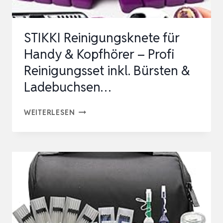
DIE
REINIGUNG
STIKKI Reinigungsknete für
VON
Handy & Kopfhörer – Profi
ELEK…
Reinigungsset inkl. Bürsten &
Ladebuchsen…
STIKKI
WEITERLESEN
REINIGUNGSKNETE
FÜR
HANDY
&
KOPFHÖRER
–
PROFI