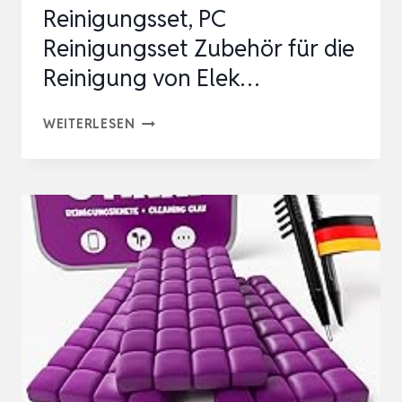
Reinigungsset, PC
Reinigungsset Zubehör für die
Reinigung von Elek…
K&F
WEITERLESEN
CONCEPT
20
IN
1
TASTATUR
REINIGUNGSSET,
PC
REINIGUNGSSET
ZUBEHÖR
FÜR