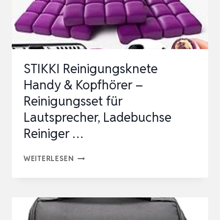
HANDY
REINIGUNGSSET
FÜ…
STIKKI Reinigungsknete
Handy & Kopfhörer –
Reinigungsset für
Lautsprecher, Ladebuchse
Reiniger …
STIKKI
WEITERLESEN
REINIGUNGSKNETE
HANDY
&
KOPFHÖRER