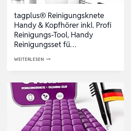
tagplus® Reinigungsknete
Handy & Kopfhörer inkl. Profi
Reinigungs-Tool, Handy
Reinigungsset fü…
TAGPLUS®
WEITERLESEN
REINIGUNGSKNETE
HANDY
&
KOPFHÖRER
INKL.
PROFI
REINIGUNGS-
TOOL,