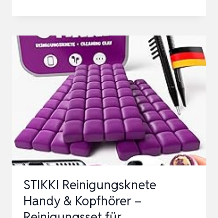
REINIGUNGSKNETE
HANDY
&
KOPFHÖRER
–
REINIGUNGSSET
FÜR
LAUTSPRECHER,
LADEBUCHSE
REINIGER
…
STIKKI Reinigungsknete
Handy & Kopfhörer –
Reinigungsset für