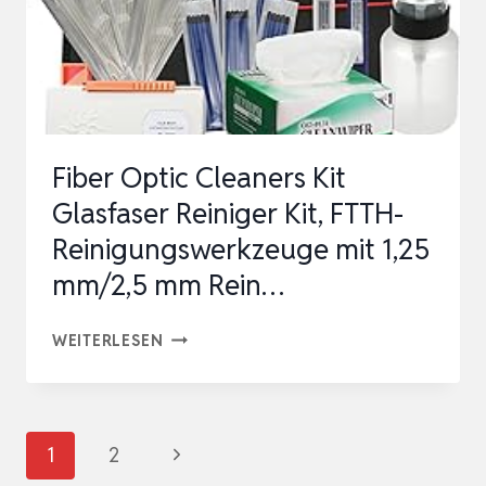
REINIGUNGSSET
INKL.
BÜRSTEN
&
LADEBUCHSEN…
Fiber Optic Cleaners Kit
Glasfaser Reiniger Kit, FTTH-
Reinigungswerkzeuge mit 1,25
mm/2,5 mm Rein…
FIBER
WEITERLESEN
OPTIC
CLEANERS
KIT
Seitennavigation
Nächste
1
2
GLASFASER