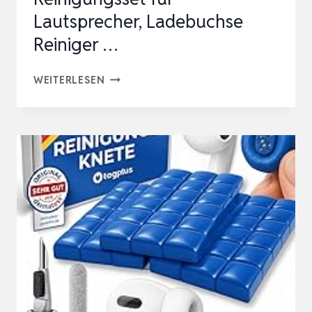
Lautsprecher, Ladebuchse
Reiniger …
STIKKI
WEITERLESEN
REINIGUNGSKNETE
HANDY
&
KOPFHÖRER
–
REINIGUNGSSET
FÜR
LAUTSPRECHER,
LADEBUCHSE
REINIGER
…