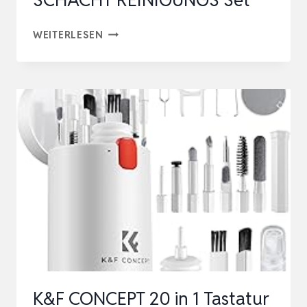
ALETO
WEITERLESEN
19
TEILE
EINSPRITZDÜSEN
DICHTSITZ
WERKZEUG
INJEKTOR
SCHACHT
REINIGUNGS
SET
K&F CONCEPT 20 in 1 Tastatur