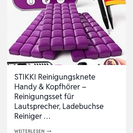
REINIGUNGSSTIFT
FÜR
AIRPODS
PRO
1/2,
BLUETOO…
STIKKI Reinigungsknete
Handy & Kopfhörer –
Reinigungsset für
Lautsprecher, Ladebuchse
Reiniger …
STIKKI
WEITERLESEN