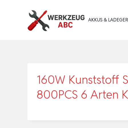
Zum
Inhalt
AKKUS & LADEGE
springen
160W Kunststoff S
800PCS 6 Arten 