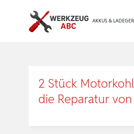
Zum
Inhalt
AKKUS & LADEGE
springen
2 Stück Motorkohle
die Reparatur vo