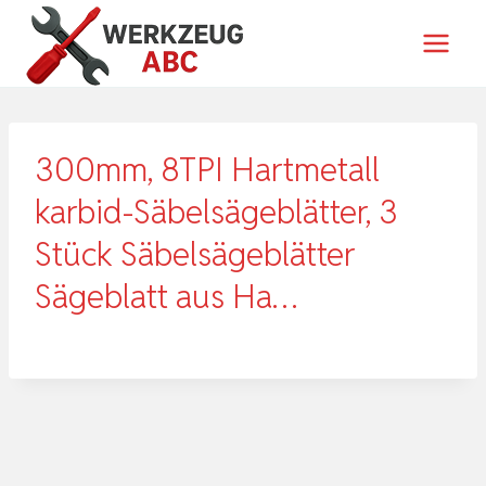
Zum
Inhalt
springen
300mm, 8TPI Hartmetall
karbid-Säbelsägeblätter, 3
Stück Säbelsägeblätter
Sägeblatt aus Ha…