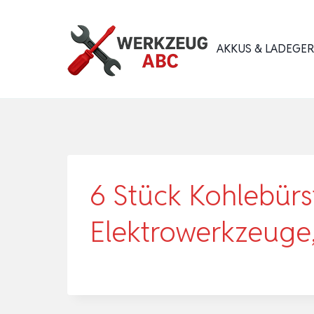
Zum
Inhalt
AKKUS & LADEGE
springen
6 Stück Kohlebürst
Elektrowerkzeuge,