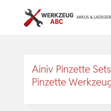
Zum
Inhalt
AKKUS & LADEGE
springen
Ainiv Pinzette Sets
Pinzette Werkzeu