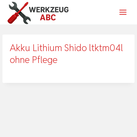
Zum
Inhalt
springen
Akku Lithium Shido ltktm04l
ohne Pflege