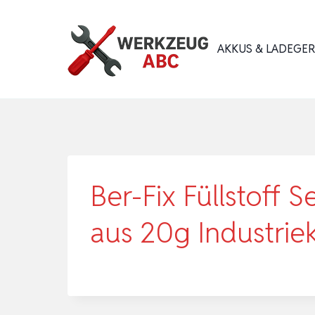
Zum
Inhalt
AKKUS & LADEGE
springen
Ber-Fix Füllstoff 
aus 20g Industri