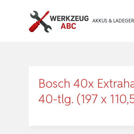
Zum
Inhalt
AKKUS & LADEGE
springen
Bosch 40x Extraha
40-tlg. (197 x 110