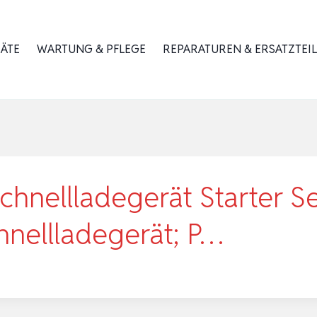
RÄTE
WARTUNG & PFLEGE
REPARATUREN & ERSATZTEIL
hnellladegerät Starter Set
hnellladegerät; P…