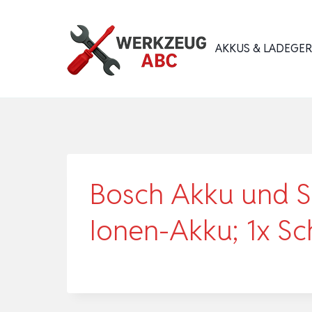
Zum
Inhalt
AKKUS & LADEGE
springen
Bosch Akku und Sc
Ionen-Akku; 1x Sc